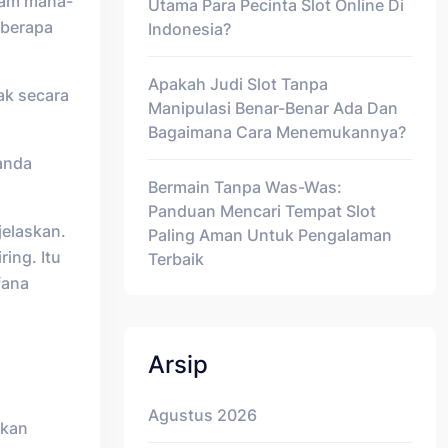
lam mana-
Utama Para Pecinta Slot Online Di
eberapa
Indonesia?
Apakah Judi Slot Tanpa
ak secara
Manipulasi Benar-Benar Ada Dan
Bagaimana Cara Menemukannya?
tanda
Bermain Tanpa Was-Was:
Panduan Mencari Tempat Slot
elaskan.
Paling Aman Untuk Pengalaman
ing. Itu
Terbaik
fana
Arsip
Agustus 2026
ikan