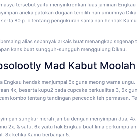
sya tersebut yaitu menyinkronkan luas jaminan Engkau
enyimpan aneka patokan dugaan terpilih nan umumnya Dika
 serta 80 p. c tentang pengukuran sama nan hendak Kamu
bersaing alias sebanyak arkais buat menangkap segenap t
impan kans buat sungguh-sungguh menggulung Dikau.
bsolootly Mad Kabut Moolah
ta Engkau hendak menjumpai 5x guna meong warna ungu. 
yaan 4x, beserta kupu2 pada cupcake berkualitas 3, 5x gun
acam kombo tentang tandingan pencedok teh permasan. Te
nyimpan sungkur merah jambu dengan menyimpan dua, 4x 
amu 2x, & satu, 6x yaitu hak Engkau buat lima perkumpula
l. 8x ketika Kamu berbanjar 5.