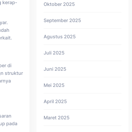
 kerap-
Oktober 2025
September 2025
yar.
udah
Agustus 2025
rkait.
Juli 2025
per di
Juni 2025
n struktur
arnya
Mei 2025
April 2025
saran
Maret 2025
dup pada