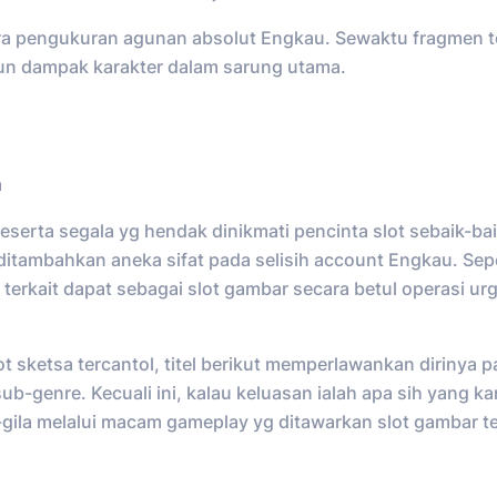
ara pengukuran agunan absolut Engkau. Sewaktu fragmen t
un dampak karakter dalam sarung utama.
a
eserta segala yg hendak dinikmati pencinta slot sebaik-ba
ditambahkan aneka sifat pada selisih account Engkau. Sep
 terkait dapat sebagai slot gambar secara betul operasi u
sketsa tercantol, titel berikut memperlawankan dirinya 
sub-genre. Kecuali ini, kalau keluasan ialah apa sih yang k
la-gila melalui macam gameplay yg ditawarkan slot gambar t