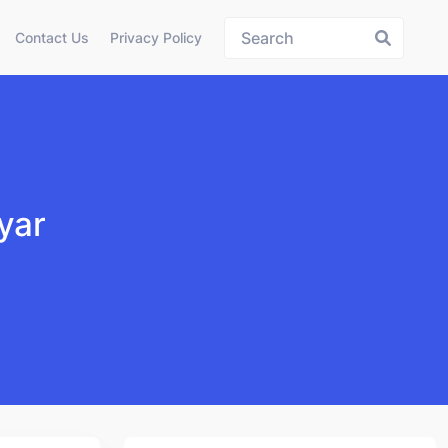
Contact Us
Privacy Policy
yar