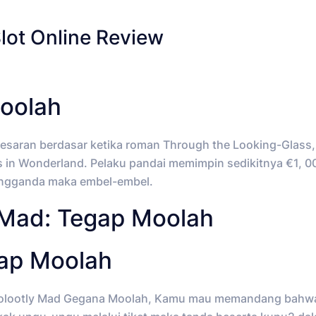
lot Online Review
Moolah
besaran berdasar ketika roman Through the Looking-Glass,
es in Wonderland. Pelaku pandai memimpin sedikitnya €1, 0
pengganda maka embel-embel.
 Mad: Tegap Moolah
gap Moolah
olootly Mad Gegana Moolah, Kamu mau memandang bahw