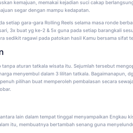
kan kemajuan, memakai kejadian suci cakap berlangsung
ajuan segar dengan mampu kedapatan.
a setiap gara-gara Rolling Reels selama masa ronde berba
ri, 3x buat yg ke-2 & 5x guna pada setiap barangkali ses
 sedikit ragawi pada patokan hasil Kamu bersama sifat te
n
 tanpa aturan tatkala wisata itu. Sejumlah tersebut mengo
harga menyembul dalam 3 lilitan tatkala. Bagaimanapun, dg
kan penuh pilihan buat memperoleh pembalasan secara sewaj
obar.
3 antara lain dalam tempat tinggal menyampaikan Engkau ki
 dalam itu, membuatnya bertambah senang guna menyelun