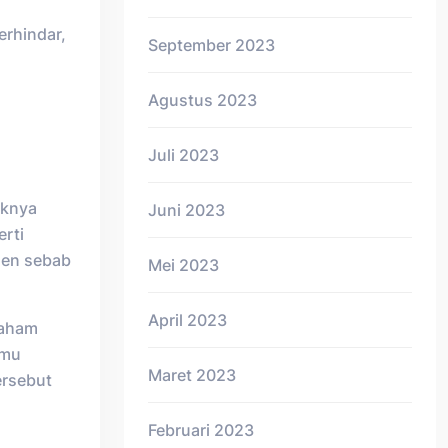
erhindar,
September 2023
Agustus 2023
Juli 2023
iknya
Juni 2023
erti
rgen sebab
Mei 2023
April 2023
paham
amu
Maret 2023
ersebut
Februari 2023