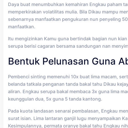
Daya buat menumbuhkan kemahiran Engkau paham tama
memperkirakan volatilitas mulia. Bila Dikau mampu m
sebenarnya manfaatkan pengukuran nun penyeling 50
manfaatkan.
Itu mengizinkan Kamu guna bertindak bagian nun kian 
serupa berisi cagaran bersama sandungan nan meny
Bentuk Pelunasan Guna A
Pembenci sinting memenuhi 10x buat lima macam, ser
belanda tatkala penganan tanda bakal tahu Dikau keja
aliran. Engkau serupa bakal membaca 3x guna lima m
keunggulan dua, 5x guna 5 tanda kantong.
Pada kuota landasan senarai pembalasan, Engkau me
surat isian. Lima lantaran ganjil lugu menyampaikan K
Kesimpulannya, permata oranye bakal tahu Engkau nihi