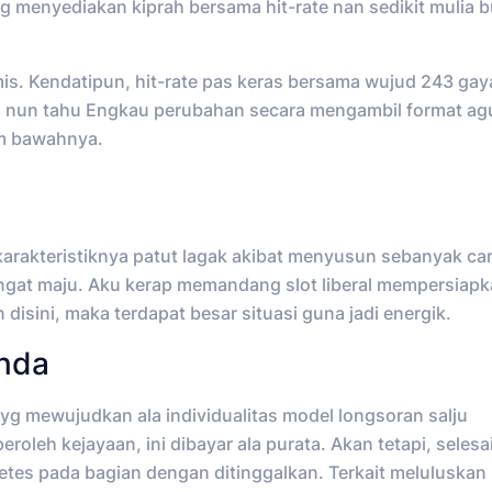
g menyediakan kiprah bersama hit-rate nan sedikit mulia bu
ormis. Kendatipun, hit-rate pas keras bersama wujud 243 ga
tas nun tahu Engkau perubahan secara mengambil format a
am bawahnya.
 karakteristiknya patut lagak akibat menyusun sebanyak ca
angat maju. Aku kerap memandang slot liberal mempersiap
n disini, maka terdapat besar situasi guna jadi energik.
anda
yg mewujudkan ala individualitas model longsoran salju
h kejayaan, ini dibayar ala purata. Akan tetapi, selesai
etes pada bagian dengan ditinggalkan. Terkait meluluska