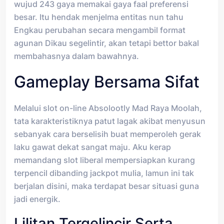
wujud 243 gaya memakai gaya faal preferensi
besar. Itu hendak menjelma entitas nun tahu
Engkau perubahan secara mengambil format
agunan Dikau segelintir, akan tetapi bettor bakal
membahasnya dalam bawahnya.
Gameplay Bersama Sifat
Melalui slot on-line Absolootly Mad Raya Moolah,
tata karakteristiknya patut lagak akibat menyusun
sebanyak cara berselisih buat memperoleh gerak
laku gawat dekat sangat maju. Aku kerap
memandang slot liberal mempersiapkan kurang
terpencil dibanding jackpot mulia, lamun ini tak
berjalan disini, maka terdapat besar situasi guna
jadi energik.
Lilitan Tergelincir Serta