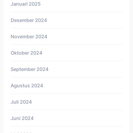
Januari 2025
Desember 2024
November 2024
Oktober 2024
September 2024
Agustus 2024
Juli 2024
Juni 2024