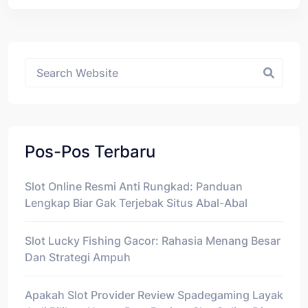
Asides
Pos-Pos Terbaru
Slot Online Resmi Anti Rungkad: Panduan
Lengkap Biar Gak Terjebak Situs Abal-Abal
Slot Lucky Fishing Gacor: Rahasia Menang Besar
Dan Strategi Ampuh
Apakah Slot Provider Review Spadegaming Layak