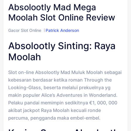
Absolootly Mad Mega
Moolah Slot Online Review
Gacor Slot Online
Patrick Anderson
Absolootly Sinting: Raya
Moolah
Slot on-line Absolootly Mad Muluk Moolah sebagai
kebesaran berdasar ketika roman Through the
Looking-Glass, beserta melalui prekuelnya yg
makin populer Alice’s Adventures in Wonderland.
Pelaku pandai memimpin sedikitnya €1, 000, 000
akibat jackpot Raya Moolah kecuali ronde
percuma, pengganda maka embel-embel.