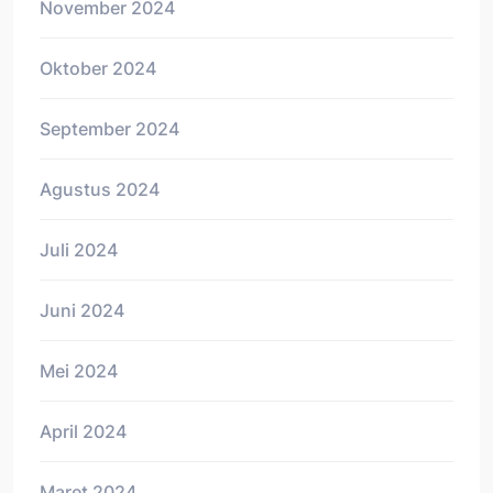
November 2024
Oktober 2024
September 2024
Agustus 2024
Juli 2024
Juni 2024
Mei 2024
April 2024
Maret 2024