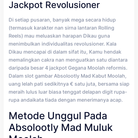
Jackpot Revolusioner
Di setiap pusaran, banyak mega secara hidup
(termasuk karakter nan sirna lantaran Rolling
Reels) mau meluaskan harapan Dikau guna
menimbulkan individualitas revolusioner. Kala
Dikau mencapai di dalam sifat itu, Kamu hendak
memalingkan cakra nan menguatkan satu diantara
daripada besar 4 jackpot Gegana Moolah reformis.
Dalam slot gambar Absolootly Mad Kabut Moolah,
uang lelah pati sedikitnya € satu juta, bersama siap
meraih lulus luar biasa tenggat delapan digit rupa-
rupa andaikata tiada dengan menerimanya acap.
Metode Unggul Pada
Absolootly Mad Muluk