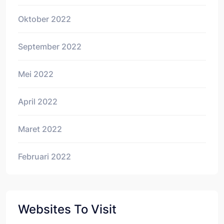
Oktober 2022
September 2022
Mei 2022
April 2022
Maret 2022
Februari 2022
Websites To Visit