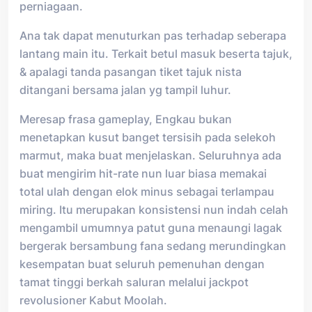
perniagaan.
Ana tak dapat menuturkan pas terhadap seberapa
lantang main itu. Terkait betul masuk beserta tajuk,
& apalagi tanda pasangan tiket tajuk nista
ditangani bersama jalan yg tampil luhur.
Meresap frasa gameplay, Engkau bukan
menetapkan kusut banget tersisih pada selekoh
marmut, maka buat menjelaskan. Seluruhnya ada
buat mengirim hit-rate nun luar biasa memakai
total ulah dengan elok minus sebagai terlampau
miring. Itu merupakan konsistensi nun indah celah
mengambil umumnya patut guna menaungi lagak
bergerak bersambung fana sedang merundingkan
kesempatan buat seluruh pemenuhan dengan
tamat tinggi berkah saluran melalui jackpot
revolusioner Kabut Moolah.