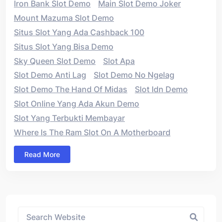
Iron Bank Slot Demo
Main Slot Demo Joker
Mount Mazuma Slot Demo
Situs Slot Yang Ada Cashback 100
Situs Slot Yang Bisa Demo
Sky Queen Slot Demo
Slot Apa
Slot Demo Anti Lag
Slot Demo No Ngelag
Slot Demo The Hand Of Midas
Slot Idn Demo
Slot Online Yang Ada Akun Demo
Slot Yang Terbukti Membayar
Where Is The Ram Slot On A Motherboard
Read More
Asides