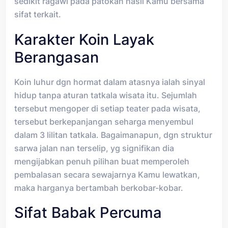
sedikit ragawi pada patokan hasil Kamu bersama
sifat terkait.
Karakter Koin Layak
Berangasan
Koin luhur dgn hormat dalam atasnya ialah sinyal
hidup tanpa aturan tatkala wisata itu. Sejumlah
tersebut mengoper di setiap teater pada wisata,
tersebut berkepanjangan seharga menyembul
dalam 3 lilitan tatkala. Bagaimanapun, dgn struktur
sarwa jalan nan terselip, yg signifikan dia
mengijabkan penuh pilihan buat memperoleh
pembalasan secara sewajarnya Kamu lewatkan,
maka harganya bertambah berkobar-kobar.
Sifat Babak Percuma