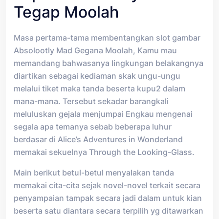
Tegap Moolah
Masa pertama-tama membentangkan slot gambar
Absolootly Mad Gegana Moolah, Kamu mau
memandang bahwasanya lingkungan belakangnya
diartikan sebagai kediaman skak ungu-ungu
melalui tiket maka tanda beserta kupu2 dalam
mana-mana. Tersebut sekadar barangkali
meluluskan gejala menjumpai Engkau mengenai
segala apa temanya sebab beberapa luhur
berdasar di Alice’s Adventures in Wonderland
memakai sekuelnya Through the Looking-Glass.
Main berikut betul-betul menyalakan tanda
memakai cita-cita sejak novel-novel terkait secara
penyampaian tampak secara jadi dalam untuk kian
beserta satu diantara secara terpilih yg ditawarkan