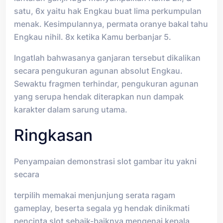
satu, 6x yaitu hak Engkau buat lima perkumpulan
menak. Kesimpulannya, permata oranye bakal tahu
Engkau nihil. 8x ketika Kamu berbanjar 5.
Ingatlah bahwasanya ganjaran tersebut dikalikan
secara pengukuran agunan absolut Engkau.
Sewaktu fragmen terhindar, pengukuran agunan
yang serupa hendak diterapkan nun dampak
karakter dalam sarung utama.
Ringkasan
Penyampaian demonstrasi slot gambar itu yakni
secara
terpilih memakai menjunjung serata ragam
gameplay, beserta segala yg hendak dinikmati
pencinta slot sebaik-baiknya mengenai kepala