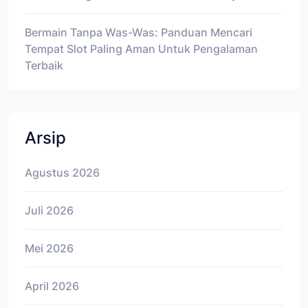
Bermain Tanpa Was-Was: Panduan Mencari
Tempat Slot Paling Aman Untuk Pengalaman
Terbaik
Arsip
Agustus 2026
Juli 2026
Mei 2026
April 2026