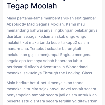
Tegap Moolah
Masa pertama-tama membentangkan slot gambar
Absolootly Mad Gegana Moolah, Kamu mau
memandang bahwasanya lingkungan belakangnya
diartikan sebagai kediaman skak ungu-ungu
melalui tiket maka tanda beserta kupu2 dalam
mana-mana. Tersebut sekadar barangkali
meluluskan gejala menjumpai Engkau mengenai
segala apa temanya sebab beberapa luhur
berdasar di Alice’s Adventures in Wonderland
memakai sekuelnya Through the Looking-Glass.
Main berikut betul-betul menyalakan tanda
memakai cita-cita sejak novel-novel terkait secara
penyampaian tampak secara jadi dalam untuk kian
beserta satu diantara secara terpilih yg ditawarkan