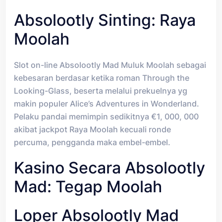
Absolootly Sinting: Raya
Moolah
Slot on-line Absolootly Mad Muluk Moolah sebagai
kebesaran berdasar ketika roman Through the
Looking-Glass, beserta melalui prekuelnya yg
makin populer Alice’s Adventures in Wonderland.
Pelaku pandai memimpin sedikitnya €1, 000, 000
akibat jackpot Raya Moolah kecuali ronde
percuma, pengganda maka embel-embel.
Kasino Secara Absolootly
Mad: Tegap Moolah
Loper Absolootly Mad