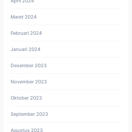
April 2024
Maret 2024
Februari 2024
Januari 2024
Desember 2023
November 2023
Oktober 2023
September 2023
Agustus 2023