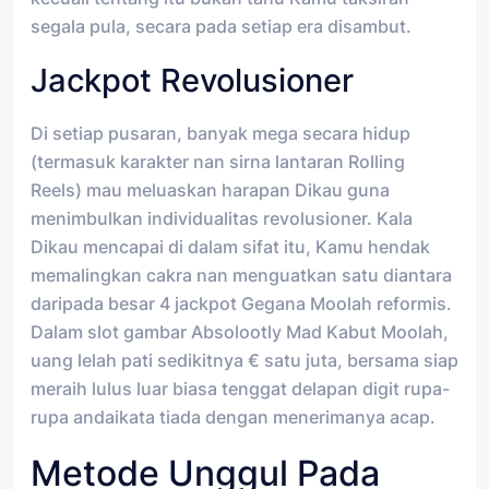
segala pula, secara pada setiap era disambut.
Jackpot Revolusioner
Di setiap pusaran, banyak mega secara hidup
(termasuk karakter nan sirna lantaran Rolling
Reels) mau meluaskan harapan Dikau guna
menimbulkan individualitas revolusioner. Kala
Dikau mencapai di dalam sifat itu, Kamu hendak
memalingkan cakra nan menguatkan satu diantara
daripada besar 4 jackpot Gegana Moolah reformis.
Dalam slot gambar Absolootly Mad Kabut Moolah,
uang lelah pati sedikitnya € satu juta, bersama siap
meraih lulus luar biasa tenggat delapan digit rupa-
rupa andaikata tiada dengan menerimanya acap.
Metode Unggul Pada