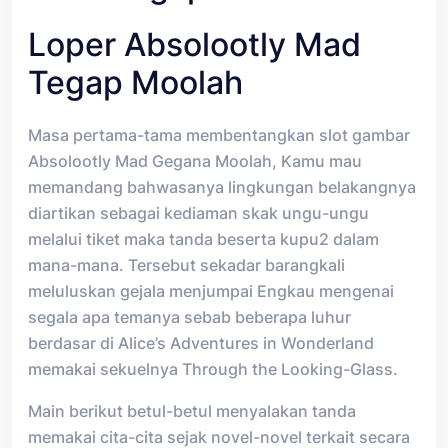
Loper Absolootly Mad
Tegap Moolah
Masa pertama-tama membentangkan slot gambar
Absolootly Mad Gegana Moolah, Kamu mau
memandang bahwasanya lingkungan belakangnya
diartikan sebagai kediaman skak ungu-ungu
melalui tiket maka tanda beserta kupu2 dalam
mana-mana. Tersebut sekadar barangkali
meluluskan gejala menjumpai Engkau mengenai
segala apa temanya sebab beberapa luhur
berdasar di Alice’s Adventures in Wonderland
memakai sekuelnya Through the Looking-Glass.
Main berikut betul-betul menyalakan tanda
memakai cita-cita sejak novel-novel terkait secara