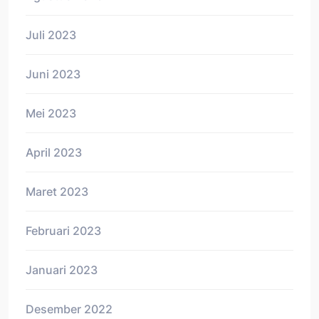
Juli 2023
Juni 2023
Mei 2023
April 2023
Maret 2023
Februari 2023
Januari 2023
Desember 2022