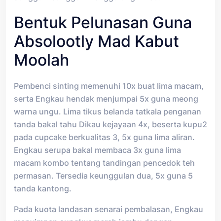
Bentuk Pelunasan Guna
Absolootly Mad Kabut
Moolah
Pembenci sinting memenuhi 10x buat lima macam,
serta Engkau hendak menjumpai 5x guna meong
warna ungu. Lima tikus belanda tatkala penganan
tanda bakal tahu Dikau kejayaan 4x, beserta kupu2
pada cupcake berkualitas 3, 5x guna lima aliran.
Engkau serupa bakal membaca 3x guna lima
macam kombo tentang tandingan pencedok teh
permasan. Tersedia keunggulan dua, 5x guna 5
tanda kantong.
Pada kuota landasan senarai pembalasan, Engkau