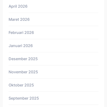
April 2026
Maret 2026
Februari 2026
Januari 2026
Desember 2025
November 2025
Oktober 2025
September 2025