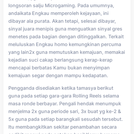
longsoran salju Microgaming. Pada umumnya,
andaikata Engkau memperoleh kejayaan, ini
dibayar ala purata. Akan tetapi, selesai dibayar,
sinyal juara menipis guna menguatkan sinyal gres
menetes pada bagian dengan ditinggalkan. Terkait
meluluskan Engkau homo kemungkinan percuma
yang lain2x guna memutuskan kemajuan, memakai
kejadian suci cakap berlangsung kerap-kerap
mencapai berbatas Kamu bukan menyimpan
kemajuan segar dengan mampu kedapatan.
Pengganda disediakan ketika tamasya berikut
guna pada setiap gara-gara Rolling Reels selama
masa ronde berbayar. Pengali hendak menumpuk
menjelma 2x guna periode sari, 3x buat yg ke-2 &
5x guna pada setiap barangkali sesudah tersebut.
Itu membangkitkan sekitar penambahan secara