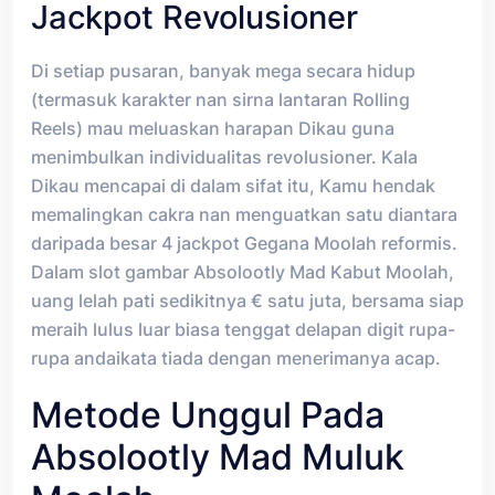
Jackpot Revolusioner
Di setiap pusaran, banyak mega secara hidup
(termasuk karakter nan sirna lantaran Rolling
Reels) mau meluaskan harapan Dikau guna
menimbulkan individualitas revolusioner. Kala
Dikau mencapai di dalam sifat itu, Kamu hendak
memalingkan cakra nan menguatkan satu diantara
daripada besar 4 jackpot Gegana Moolah reformis.
Dalam slot gambar Absolootly Mad Kabut Moolah,
uang lelah pati sedikitnya € satu juta, bersama siap
meraih lulus luar biasa tenggat delapan digit rupa-
rupa andaikata tiada dengan menerimanya acap.
Metode Unggul Pada
Absolootly Mad Muluk