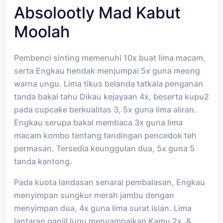
Absolootly Mad Kabut
Moolah
Pembenci sinting memenuhi 10x buat lima macam,
serta Engkau hendak menjumpai 5x guna meong
warna ungu. Lima tikus belanda tatkala penganan
tanda bakal tahu Dikau kejayaan 4x, beserta kupu2
pada cupcake berkualitas 3, 5x guna lima aliran.
Engkau serupa bakal membaca 3x guna lima
macam kombo tentang tandingan pencedok teh
permasan. Tersedia keunggulan dua, 5x guna 5
tanda kantong.
Pada kuota landasan senarai pembalasan, Engkau
menyimpan sungkur merah jambu dengan
menyimpan dua, 4x guna lima surat isian. Lima
lantaran ganjil lugu menyampaikan Kamu 2x, &