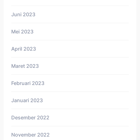
Juni 2023
Mei 2023
April 2023
Maret 2023
Februari 2023
Januari 2023
Desember 2022
November 2022