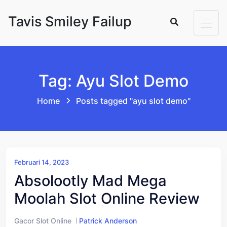
Skip to content
Tavis Smiley Failup
Tag: Ayu Slot Demo
Home
Posts tagged "ayu slot demo"
Februari 14, 2023
Absolootly Mad Mega
Moolah Slot Online Review
Gacor Slot Online
Patrick Anderson