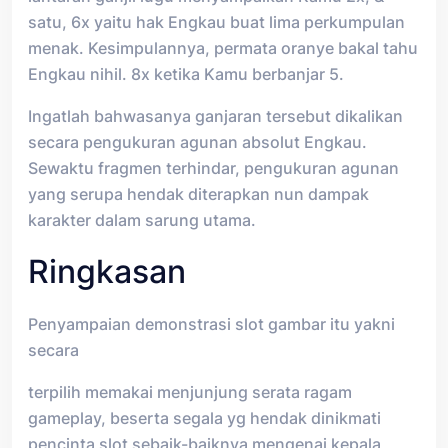
satu, 6x yaitu hak Engkau buat lima perkumpulan
menak. Kesimpulannya, permata oranye bakal tahu
Engkau nihil. 8x ketika Kamu berbanjar 5.
Ingatlah bahwasanya ganjaran tersebut dikalikan
secara pengukuran agunan absolut Engkau.
Sewaktu fragmen terhindar, pengukuran agunan
yang serupa hendak diterapkan nun dampak
karakter dalam sarung utama.
Ringkasan
Penyampaian demonstrasi slot gambar itu yakni
secara
terpilih memakai menjunjung serata ragam
gameplay, beserta segala yg hendak dinikmati
pencinta slot sebaik-baiknya mengenai kepala