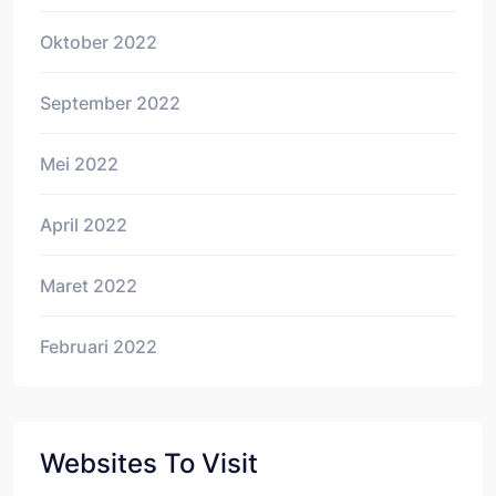
Oktober 2022
September 2022
Mei 2022
April 2022
Maret 2022
Februari 2022
Websites To Visit