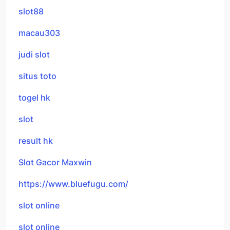
slot88
macau303
judi slot
situs toto
togel hk
slot
result hk
Slot Gacor Maxwin
https://www.bluefugu.com/
slot online
slot online