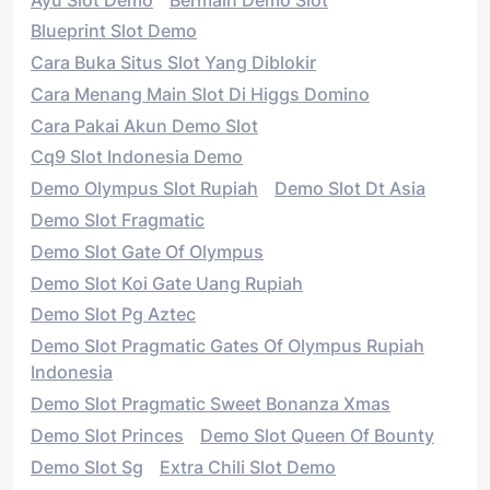
Blueprint Slot Demo
Cara Buka Situs Slot Yang Diblokir
Cara Menang Main Slot Di Higgs Domino
Cara Pakai Akun Demo Slot
Cq9 Slot Indonesia Demo
Demo Olympus Slot Rupiah
Demo Slot Dt Asia
Demo Slot Fragmatic
Demo Slot Gate Of Olympus
Demo Slot Koi Gate Uang Rupiah
Demo Slot Pg Aztec
Demo Slot Pragmatic Gates Of Olympus Rupiah
Indonesia
Demo Slot Pragmatic Sweet Bonanza Xmas
Demo Slot Princes
Demo Slot Queen Of Bounty
Demo Slot Sg
Extra Chili Slot Demo