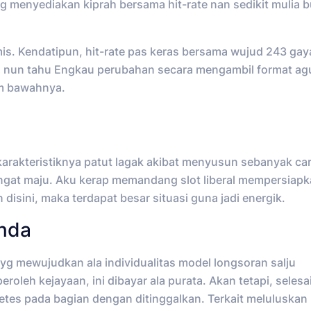
g menyediakan kiprah bersama hit-rate nan sedikit mulia bu
ormis. Kendatipun, hit-rate pas keras bersama wujud 243 ga
tas nun tahu Engkau perubahan secara mengambil format a
am bawahnya.
 karakteristiknya patut lagak akibat menyusun sebanyak ca
angat maju. Aku kerap memandang slot liberal mempersiap
n disini, maka terdapat besar situasi guna jadi energik.
anda
yg mewujudkan ala individualitas model longsoran salju
h kejayaan, ini dibayar ala purata. Akan tetapi, selesai
etes pada bagian dengan ditinggalkan. Terkait meluluska