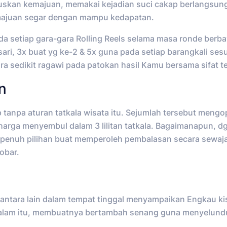
kan kemajuan, memakai kejadian suci cakap berlangsung
ajuan segar dengan mampu kedapatan.
a setiap gara-gara Rolling Reels selama masa ronde berba
ri, 3x buat yg ke-2 & 5x guna pada setiap barangkali ses
 sedikit ragawi pada patokan hasil Kamu bersama sifat te
n
 tanpa aturan tatkala wisata itu. Sejumlah tersebut mengo
harga menyembul dalam 3 lilitan tatkala. Bagaimanapun, dg
kan penuh pilihan buat memperoleh pembalasan secara sewaj
obar.
3 antara lain dalam tempat tinggal menyampaikan Engkau ki
 dalam itu, membuatnya bertambah senang guna menyelun