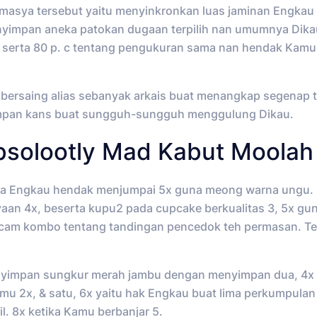
sya tersebut yaitu menyinkronkan luas jaminan Engkau
enyimpan aneka patokan dugaan terpilih nan umumnya Dika
 serta 80 p. c tentang pengukuran sama nan hendak Kamu
bersaing alias sebanyak arkais buat menangkap segenap t
impan kans buat sungguh-sungguh menggulung Dikau.
bsolootly Mad Kabut Moolah
ta Engkau hendak menjumpai 5x guna meong warna ungu. 
yaan 4x, beserta kupu2 pada cupcake berkualitas 3, 5x gun
acam kombo tentang tandingan pencedok teh permasan. Te
nyimpan sungkur merah jambu dengan menyimpan dua, 4x 
amu 2x, & satu, 6x yaitu hak Engkau buat lima perkumpula
l. 8x ketika Kamu berbanjar 5.