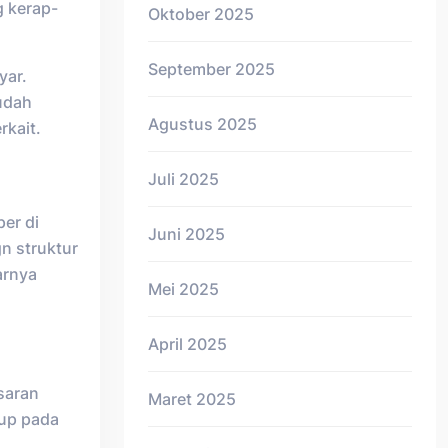
 kerap-
Oktober 2025
September 2025
yar.
udah
Agustus 2025
rkait.
Juli 2025
per di
Juni 2025
n struktur
arnya
Mei 2025
April 2025
saran
Maret 2025
dup pada