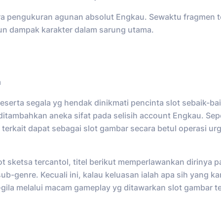
ara pengukuran agunan absolut Engkau. Sewaktu fragmen t
un dampak karakter dalam sarung utama.
a
eserta segala yg hendak dinikmati pencinta slot sebaik-ba
ditambahkan aneka sifat pada selisih account Engkau. Sep
 terkait dapat sebagai slot gambar secara betul operasi u
sketsa tercantol, titel berikut memperlawankan dirinya 
sub-genre. Kecuali ini, kalau keluasan ialah apa sih yang k
la-gila melalui macam gameplay yg ditawarkan slot gambar t