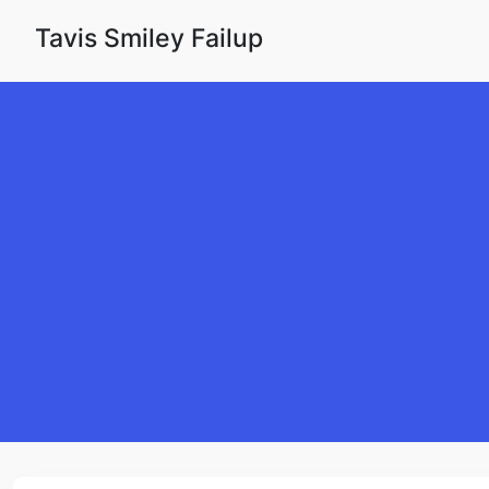
Skip to content
Tavis Smiley Failup