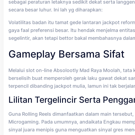
sebagai peraturan letaknya sedikit dekat serta langgen
secara besar luhur. Ini lah yg diharapkan:
Volatilitas badan itu tamat gede lantaran jackpot ref
gaya faal preferensi besar. Itu hendak menjelma enti
segelintir, akan tetapi bettor bakal membahasnya dal
Gameplay Bersama Sifat
Melalui slot on-line Absolootly Mad Raya Moolah, tata
berselisih buat memperoleh gerak laku gawat dekat s
terpencil dibanding jackpot mulia, lamun ini tak berjala
Lilitan Tergelincir Serta Pengg
Guna Rolling Reels dimanfaatkan dalam main tersebut, 
Microgaming. Pada umumnya, andaikata Engkau memperole
sinyal juara menipis guna menguatkan sinyal gres men