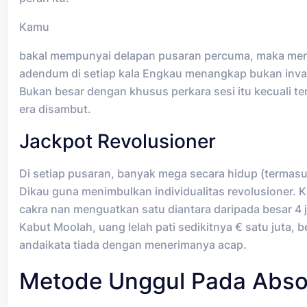
Kamu
bakal mempunyai delapan pusaran percuma, maka mere
adendum di setiap kala Engkau menangkap bukan invali
Bukan besar dengan khusus perkara sesi itu kecuali te
era disambut.
Jackpot Revolusioner
Di setiap pusaran, banyak mega secara hidup (termasu
Dikau guna menimbulkan individualitas revolusioner. 
cakra nan menguatkan satu diantara daripada besar 4
Kabut Moolah, uang lelah pati sedikitnya € satu juta, b
andaikata tiada dengan menerimanya acap.
Metode Unggul Pada Abso