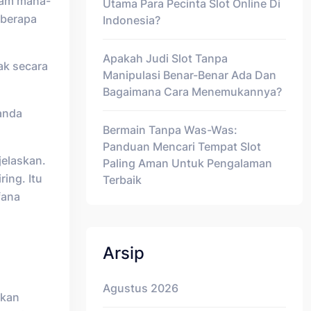
lam mana-
Utama Para Pecinta Slot Online Di
eberapa
Indonesia?
Apakah Judi Slot Tanpa
ak secara
Manipulasi Benar-Benar Ada Dan
Bagaimana Cara Menemukannya?
tanda
Bermain Tanpa Was-Was:
Panduan Mencari Tempat Slot
elaskan.
Paling Aman Untuk Pengalaman
ing. Itu
Terbaik
fana
Arsip
Agustus 2026
ikan