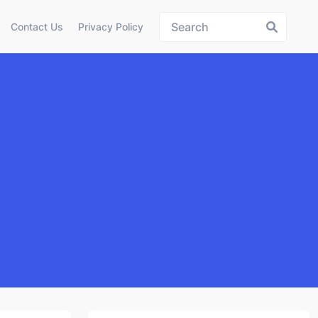
Contact Us
Privacy Policy