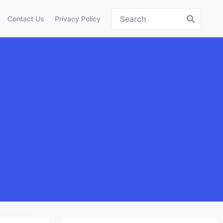
Contact Us
Privacy Policy