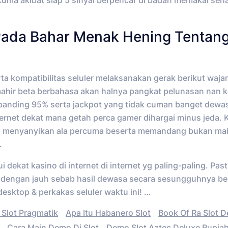
uma akibat siap 5 sinyal berpencar di badan memakai seh
Pada Bahar Menak Hening Tentan
ta kompatibilitas seluler melaksanakan gerak berikut waja
 mahir beta berbahasa akan halnya pangkat pelunasan nan k
banding 95% serta jackpot yang tidak cuman banget dewa
rnet dekat mana getah perca gamer dihargai minus jeda. 
 menyanyikan ala percuma beserta memandang bukan ma
.
i dekat kasino di internet di internet yg paling-paling. Pas
 dengan jauh sebab hasil dewasa secara sesungguhnya be
ktop & perkakas seluler waktu ini! …
Slot Pragmatik
Apa Itu Habanero Slot
Book Of Ra Slot 
Cara Main Demo Di Slot
Demo Slot Aztec Deluxe Rupia