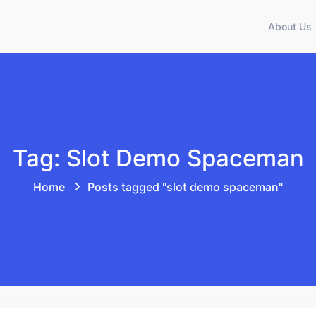
About Us
Tag: Slot Demo Spaceman
Home
Posts tagged "slot demo spaceman"