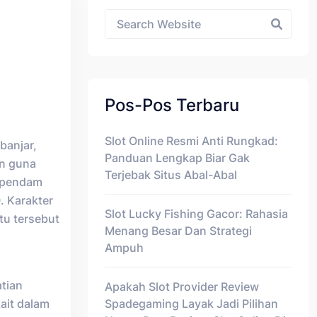
Asides
Pos-Pos Terbaru
Slot Online Resmi Anti Rungkad:
banjar,
Panduan Lengkap Biar Gak
an guna
Terjebak Situs Abal-Abal
erpendam
. Karakter
Slot Lucky Fishing Gacor: Rahasia
tu tersebut
Menang Besar Dan Strategi
Ampuh
tian
Apakah Slot Provider Review
ait dalam
Spadegaming Layak Jadi Pilihan