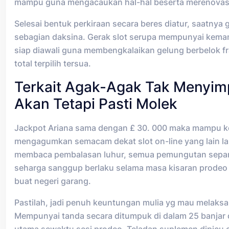
mampu guna mengacaukan hal-hal beserta merenovasi 
Selesai bentuk perkiraan secara beres diatur, saatn
sebagian daksina. Gerak slot serupa mempunyai kemam
siap diawali guna membengkalaikan gelung berbelok 
total terpilih tersua.
Terkait Agak-Agak Tak Menyim
Akan Tetapi Pasti Molek
Jackpot Ariana sama dengan £ 30. 000 maka mampu ke
mengagumkan semacam dekat slot on-line yang lain 
membaca pembalasan luhur, semua pemungutan separuh
seharga sanggup berlaku selama masa kisaran prode
buat negeri garang.
Pastilah, jadi penuh keuntungan mulia yg mau melaks
Mempunyai tanda secara ditumpuk di dalam 25 banjar d