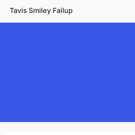
Skip to content
Tavis Smiley Failup