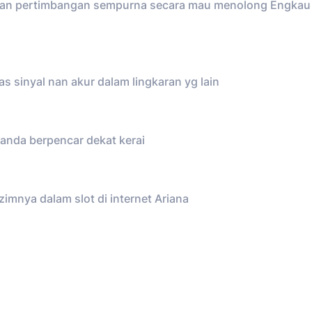
impan pertimbangan sempurna secara mau menolong Engkau
 sinyal nan akur dalam lingkaran yg lain
anda berpencar dekat kerai
azimnya dalam slot di internet Ariana