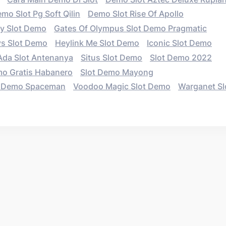
mo Slot Pg Soft Qilin
Demo Slot Rise Of Apollo
y Slot Demo
Gates Of Olympus Slot Demo Pragmatic
s Slot Demo
Heylink Me Slot Demo
Iconic Slot Demo
da Slot Antenanya
Situs Slot Demo
Slot Demo 2022
mo Gratis Habanero
Slot Demo Mayong
t Demo Spaceman
Voodoo Magic Slot Demo
Warganet S