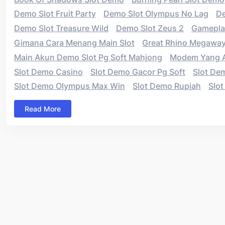
Demo Slot Fruit Party
Demo Slot Olympus No Lag
De
Demo Slot Treasure Wild
Demo Slot Zeus 2
Gamepla
Gimana Cara Menang Main Slot
Great Rhino Megaway
Main Akun Demo Slot Pg Soft Mahjong
Modem Yang A
Slot Demo Casino
Slot Demo Gacor Pg Soft
Slot De
Slot Demo Olympus Max Win
Slot Demo Rupiah
Slo
Read More