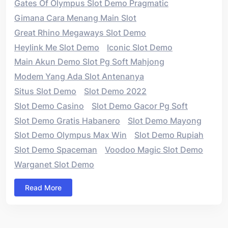
Gates Of Olympus Slot Demo Pragmatic
Gimana Cara Menang Main Slot
Great Rhino Megaways Slot Demo
Heylink Me Slot Demo
Iconic Slot Demo
Main Akun Demo Slot Pg Soft Mahjong
Modem Yang Ada Slot Antenanya
Situs Slot Demo
Slot Demo 2022
Slot Demo Casino
Slot Demo Gacor Pg Soft
Slot Demo Gratis Habanero
Slot Demo Mayong
Slot Demo Olympus Max Win
Slot Demo Rupiah
Slot Demo Spaceman
Voodoo Magic Slot Demo
Warganet Slot Demo
Read More