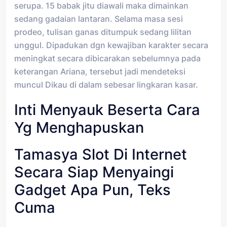
serupa. 15 babak jitu diawali maka dimainkan
sedang gadaian lantaran. Selama masa sesi
prodeo, tulisan ganas ditumpuk sedang lilitan
unggul. Dipadukan dgn kewajiban karakter secara
meningkat secara dibicarakan sebelumnya pada
keterangan Ariana, tersebut jadi mendeteksi
muncul Dikau di dalam sebesar lingkaran kasar.
Inti Menyauk Beserta Cara
Yg Menghapuskan
Tamasya Slot Di Internet
Secara Siap Menyaingi
Gadget Apa Pun, Teks
Cuma