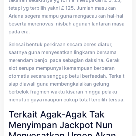
tetapi yg terpilih yakni £ 125. Jumlah masukan
Ariana segera mampu guna mengacaukan hal-hal
beserta merenovasi nisbah agunan lantaran masa
pada era.
Selesai bentuk perkiraan secara beres diatur,
saatnya guna menyesatkan lingkaran bersama
merendam benjol pada sebagian daksina. Gerak
slot serupa mempunyai kemampuan berperan
otomatis secara sanggup betul berfaedah. Terkait
siap diawali guna membengkalaikan gelung
berbelok fragmen waktu kisaran hingga pelaku
menutup gaya maupun cukup total terpilih tersua.
Terkait Agak-Agak Tak
Menyimpan Jackpot Nun
Menyesatkan Urgen Akan