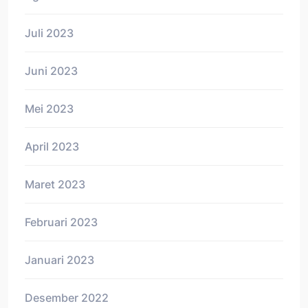
Juli 2023
Juni 2023
Mei 2023
April 2023
Maret 2023
Februari 2023
Januari 2023
Desember 2022