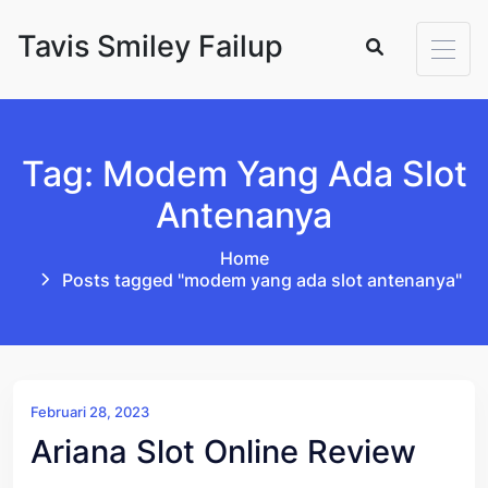
Skip to content
Tavis Smiley Failup
Tag: Modem Yang Ada Slot
Antenanya
Home
Posts tagged "modem yang ada slot antenanya"
Februari 28, 2023
Ariana Slot Online Review