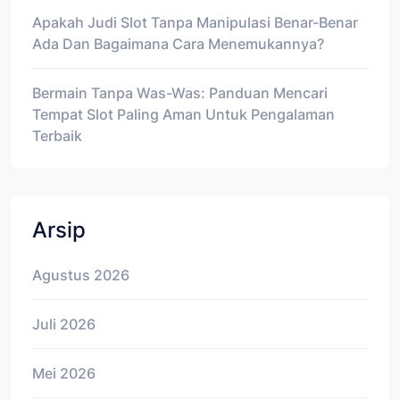
Apakah Judi Slot Tanpa Manipulasi Benar-Benar
Ada Dan Bagaimana Cara Menemukannya?
Bermain Tanpa Was-Was: Panduan Mencari
Tempat Slot Paling Aman Untuk Pengalaman
Terbaik
Arsip
Agustus 2026
Juli 2026
Mei 2026