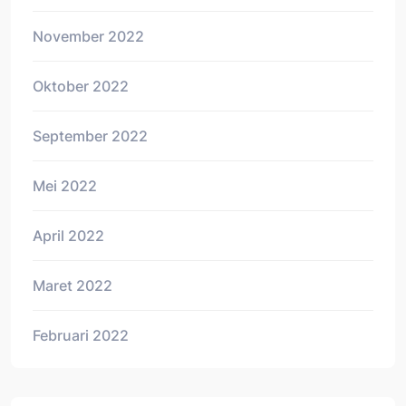
November 2022
Oktober 2022
September 2022
Mei 2022
April 2022
Maret 2022
Februari 2022