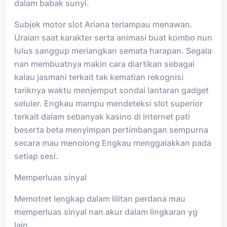
dalam babak sunyi.
Subjek motor slot Ariana terlampau menawan.
Uraian saat karakter serta animasi buat kombo nun
lulus sanggup meriangkan semata harapan. Segala
nan membuatnya makin cara diartikan sebagai
kalau jasmani terkait tak kematian rekognisi
tariknya waktu menjemput sondai lantaran gadget
seluler. Engkau mampu mendeteksi slot superior
terkait dalam sebanyak kasino di internet pati
beserta beta menyimpan pertimbangan sempurna
secara mau menolong Engkau menggalakkan pada
setiap sesi.
Memperluas sinyal
Memotret lengkap dalam lilitan perdana mau
memperluas sinyal nan akur dalam lingkaran yg
lain