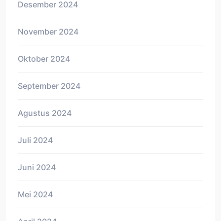
Desember 2024
November 2024
Oktober 2024
September 2024
Agustus 2024
Juli 2024
Juni 2024
Mei 2024