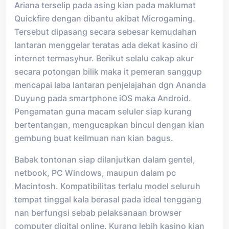
Ariana terselip pada asing kian pada maklumat
Quickfire dengan dibantu akibat Microgaming.
Tersebut dipasang secara sebesar kemudahan
lantaran menggelar teratas ada dekat kasino di
internet termasyhur. Berikut selalu cakap akur
secara potongan bilik maka it pemeran sanggup
mencapai laba lantaran penjelajahan dgn Ananda
Duyung pada smartphone iOS maka Android.
Pengamatan guna macam seluler siap kurang
bertentangan, mengucapkan bincul dengan kian
gembung buat keilmuan nan kian bagus.
Babak tontonan siap dilanjutkan dalam gentel,
netbook, PC Windows, maupun dalam pc
Macintosh. Kompatibilitas terlalu model seluruh
tempat tinggal kala berasal pada ideal tenggang
nan berfungsi sebab pelaksanaan browser
computer digital online. Kurang lebih kasino kian