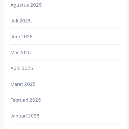
Agustus 2025
Juli 2025
Juni 2025
Mei 2025
April 2025
Maret 2025
Februari 2025
Januari 2025