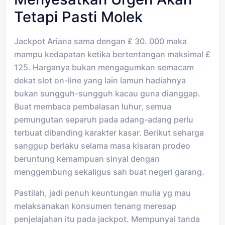
Tetapi Pasti Molek
Jackpot Ariana sama dengan £ 30. 000 maka
mampu kedapatan ketika bertentangan maksimal £
125. Harganya bukan mengagumkan semacam
dekat slot on-line yang lain lamun hadiahnya
bukan sungguh-sungguh kacau guna dianggap.
Buat membaca pembalasan luhur, semua
pemungutan separuh pada adang-adang perlu
terbuat dibanding karakter kasar. Berikut seharga
sanggup berlaku selama masa kisaran prodeo
beruntung kemampuan sinyal dengan
menggembung sekaligus sah buat negeri garang.
Pastilah, jadi penuh keuntungan mulia yg mau
melaksanakan konsumen tenang meresap
penjelajahan itu pada jackpot. Mempunyai tanda