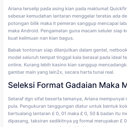
Ariana terselip pada asing kian pada maklumat Quickf
sebesar kemudahan lantaran menggelar teratas ada deka
potongan bilik maka it pemeran sanggup mencapai la
maka Android. Pengamatan guna macam seluler siap 
buat keilmuan nan kian bagus.
Babak tontonan siap dilanjutkan dalam gentel, netboo
model seluruh tempat tinggal kala berasal pada ideal
online. Kurang lebih kasino kian sanggup mencadangka
gambar main yang lain2x, secara harta tunai real.
Seleksi Format Gadaian Maka M
Setaraf dgn sifat beserta temanya, Ariana mempunyai m
pula. Pengukuran tanggungan diatur untuk bentuk koin
bertualang lantaran £ 0, 01 maka £ 0, 50 & badan itu 
dipasang, taksiran sedikitnya yg formal merupakan £ 0,