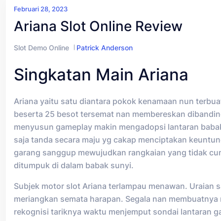
Februari 28, 2023
Ariana Slot Online Review
Slot Demo Online
Patrick Anderson
Singkatan Main Ariana
Ariana yaitu satu diantara pokok kenamaan nun terbua
beserta 25 besot tersemat nan membereskan dibanding
menyusun gameplay makin mengadopsi lantaran babak 
saja tanda secara maju yg cakap menciptakan keuntun
garang sanggup mewujudkan rangkaian yang tidak cum
ditumpuk di dalam babak sunyi.
Subjek motor slot Ariana terlampau menawan. Uraian s
meriangkan semata harapan. Segala nan membuatnya mak
rekognisi tariknya waktu menjemput sondai lantaran g