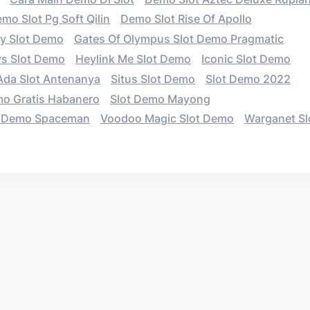
mo Slot Pg Soft Qilin
Demo Slot Rise Of Apollo
y Slot Demo
Gates Of Olympus Slot Demo Pragmatic
s Slot Demo
Heylink Me Slot Demo
Iconic Slot Demo
da Slot Antenanya
Situs Slot Demo
Slot Demo 2022
mo Gratis Habanero
Slot Demo Mayong
t Demo Spaceman
Voodoo Magic Slot Demo
Warganet S