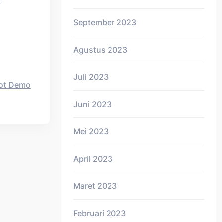
September 2023
Agustus 2023
Juli 2023
lot Demo
Juni 2023
Mei 2023
April 2023
Maret 2023
Februari 2023