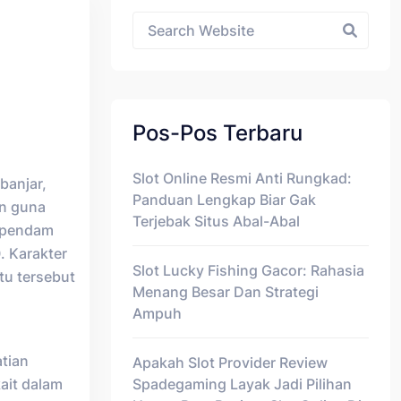
Asides
Pos-Pos Terbaru
Slot Online Resmi Anti Rungkad:
banjar,
Panduan Lengkap Biar Gak
an guna
Terjebak Situs Abal-Abal
erpendam
. Karakter
Slot Lucky Fishing Gacor: Rahasia
tu tersebut
Menang Besar Dan Strategi
Ampuh
tian
Apakah Slot Provider Review
ait dalam
Spadegaming Layak Jadi Pilihan