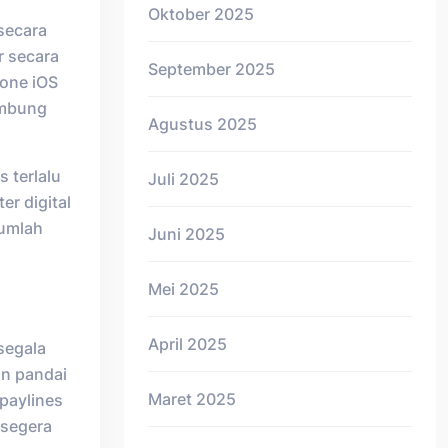
Oktober 2025
secara
r secara
September 2025
hone iOS
embung
Agustus 2025
 terlalu
Juli 2025
r digital
jumlah
Juni 2025
Mei 2025
April 2025
segala
in pandai
Maret 2025
paylines
 segera