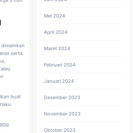
arga 3 nun
Mei 2024
g
April 2024
r dimainkan
Maret 2024
eras serta
sa,
Februari 2024
Kalau
in
Januari 2024
tikan buat
Desember 2023
rlaku
November 2023
Demo
Oktober 2023
h