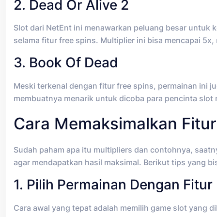
2. Dead Or Alive 2
Slot dari NetEnt ini menawarkan peluang besar untuk k
selama fitur free spins. Multiplier ini bisa mencapai 
3. Book Of Dead
Meski terkenal dengan fitur free spins, permainan ini
membuatnya menarik untuk dicoba para pencinta slot
Cara Memaksimalkan Fitur 
Sudah paham apa itu multipliers dan contohnya, saat
agar mendapatkan hasil maksimal. Berikut tips yang bi
1. Pilih Permainan Dengan Fitur 
Cara awal yang tepat adalah memilih game slot yang dike