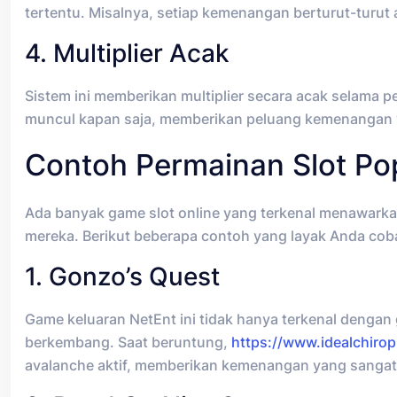
tertentu. Misalnya, setiap kemenangan berturut-turut 
4. Multiplier Acak
Sistem ini memberikan multiplier secara acak selama p
muncul kapan saja, memberikan peluang kemenangan y
Contoh Permainan Slot Pop
Ada banyak game slot online yang terkenal menawarkan
mereka. Berikut beberapa contoh yang layak Anda cob
1. Gonzo’s Quest
Game keluaran NetEnt ini tidak hanya terkenal dengan g
berkembang. Saat beruntung,
https://www.idealchirop
avalanche aktif, memberikan kemenangan yang sangat