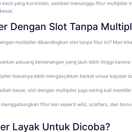
 kecil yang konsisten, sembari menunggu fitur multiplier
besar.
er Dengan Slot Tanpa Multipl
gan multiplier dibandingkan slot tanpa fitur ini? Mari kita
arkan peluang kemenangan yang jauh lebih tinggi karena 
iplier biasanya lebih mengasyikkan berkat unsur kejutan 
ah besar, slot dengan multiplier juga sering kali memiliki 
a menggabungkan fitur lain seperti wild, scatters, dan bon
ier Layak Untuk Dicoba?