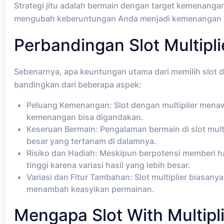
Strategi jitu adalah bermain dengan target kemenangan
mengubah keberuntungan Anda menjadi kemenangan 
Perbandingan Slot Multipli
Sebenarnya, apa keuntungan utama dari memilih slot den
bandingkan dari beberapa aspek:
Peluang Kemenangan: Slot dengan multiplier menaw
kemenangan bisa digandakan.
Keseruan Bermain: Pengalaman bermain di slot mult
besar yang tertanam di dalamnya.
Risiko dan Hadiah: Meskipun berpotensi memberi hadi
tinggi karena variasi hasil yang lebih besar.
Variasi dan Fitur Tambahan: Slot multiplier biasany
menambah keasyikan permainan.
Mengapa Slot With Multipl