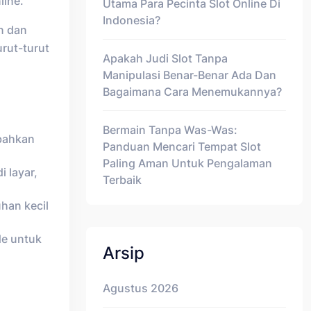
line.
Utama Para Pecinta Slot Online Di
Indonesia?
n dan
rut-turut
Apakah Judi Slot Tanpa
Manipulasi Benar-Benar Ada Dan
Bagaimana Cara Menemukannya?
Bermain Tanpa Was-Was:
 bahkan
Panduan Mencari Tempat Slot
Paling Aman Untuk Pengalaman
 layar,
Terbaik
han kecil
de untuk
Arsip
Agustus 2026