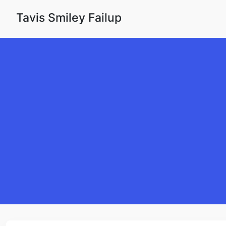
Skip to content
Tavis Smiley Failup