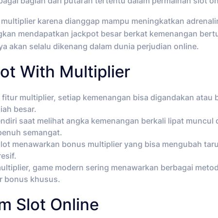
agai bagian dari putaran tertentu dalam permainan slot on
 multiplier karena dianggap mampu meningkatkan adrenali
an mendapatkan jackpot besar berkat kemenangan bertu
 akan selalu dikenang dalam dunia perjudian online.
 With Multiplier
tur multiplier, setiap kemenangan bisa digandakan atau
iah besar.
iri saat melihat angka kemenangan berkali lipat muncul di
penuh semangat.
slot menawarkan bonus multiplier yang bisa mengubah taru
esif.
is multiplier, game modern sering menawarkan berbagai meto
tur bonus khusus.
am Slot Online