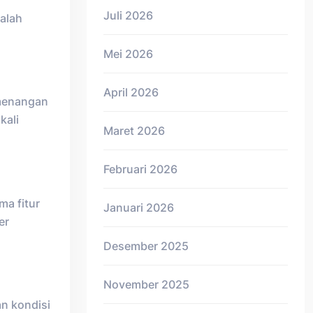
Juli 2026
dalah
Mei 2026
April 2026
emenangan
kali
Maret 2026
Februari 2026
ma fitur
Januari 2026
er
Desember 2025
November 2025
an kondisi