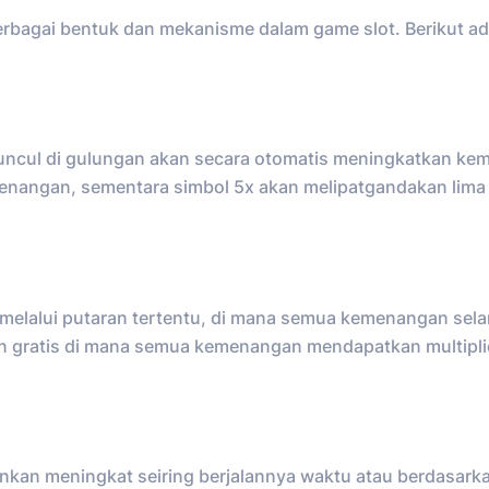
berbagai bentuk dan mekanisme dalam game slot. Berikut a
muncul di gulungan akan secara otomatis meningkatkan k
angan, sementara simbol 5x akan melipatgandakan lima 
melalui putaran tertentu, di mana semua kemenangan sela
ran gratis di mana semua kemenangan mendapatkan multipli
inkan meningkat seiring berjalannya waktu atau berdasark