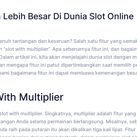
 Lebih Besar Di Dunia Slot Online
nuh tantangan dan keseruan? Salah satu fitur yang semak
ot with multiplier”. Apa sebenarnya fitur ini, dan bagai
m artikel ini, kita akan menjelajahi dunia slot dengan mu
an mengapa fitur ini patut dipertimbangkan saat memilih 
emahami bagaimana fitur ini dapat membawa kemenangan besa
th Multiplier
ot with multiplier. Singkatnya, multiplier adalah fitur yan
ngan Anda selama permainan berlangsung. Misalnya, se
 raih pada putaran itu akan dikalikan tiga kali lipat. Fitur 