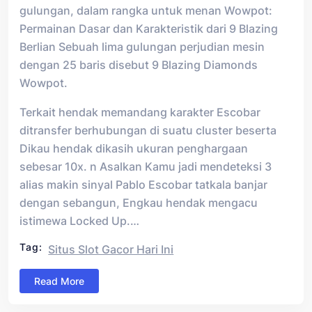
gulungan, dalam rangka untuk menan Wowpot:
Permainan Dasar dan Karakteristik dari 9 Blazing
Berlian Sebuah lima gulungan perjudian mesin
dengan 25 baris disebut 9 Blazing Diamonds
Wowpot.
Terkait hendak memandang karakter Escobar
ditransfer berhubungan di suatu cluster beserta
Dikau hendak dikasih ukuran penghargaan
sebesar 10x. n Asalkan Kamu jadi mendeteksi 3
alias makin sinyal Pablo Escobar tatkala banjar
dengan sebangun, Engkau hendak mengacu
istimewa Locked Up.…
Tag:
Situs Slot Gacor Hari Ini
Read More