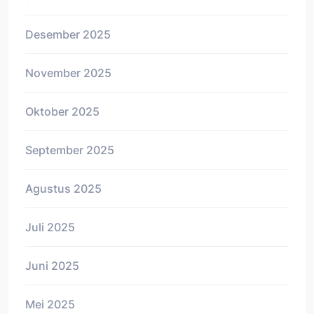
Desember 2025
November 2025
Oktober 2025
September 2025
Agustus 2025
Juli 2025
Juni 2025
Mei 2025