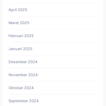
April 2025
Maret 2025
Februari 2025
Januari 2025
Desember 2024
November 2024
Oktober 2024
September 2024