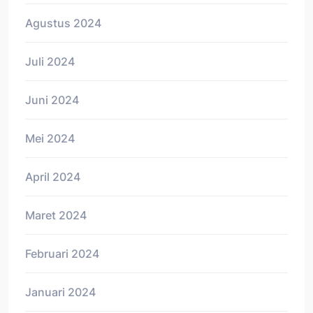
Agustus 2024
Juli 2024
Juni 2024
Mei 2024
April 2024
Maret 2024
Februari 2024
Januari 2024