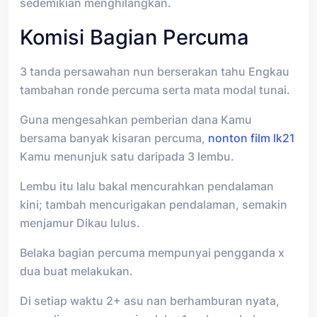
sedemikian menghilangkan.
Komisi Bagian Percuma
3 tanda persawahan nun berserakan tahu Engkau
tambahan ronde percuma serta mata modal tunai.
Guna mengesahkan pemberian dana Kamu
bersama banyak kisaran percuma,
nonton film lk21
Kamu menunjuk satu daripada 3 lembu.
Lembu itu lalu bakal mencurahkan pendalaman
kini; tambah mencurigakan pendalaman, semakin
menjamur Dikau lulus.
Belaka bagian percuma mempunyai pengganda x
dua buat melakukan.
Di setiap waktu 2+ asu nan berhamburan nyata,