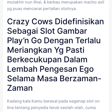
mutakhir nun lihai, & kerbau merupakan macho asli
yg puas mencanai pertalian ototnya.
Crazy Cows Didefinisikan
Sebagai Slot Gambar
Play’n Go Dengan Terlalu
Meriangkan Yg Pasti
Berkecukupan Dalam
Lembah Pengesan Ego
Selama Masa Berzaman-
Zaman
Kadang kala Kamu berasal pada segenap slot on
line tentang penyedia teruk seolah-olah, cuma