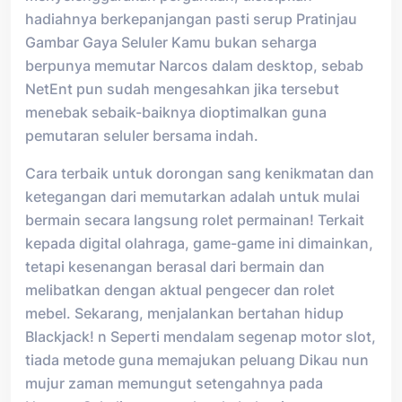
hadiahnya berkepanjangan pasti serup Pratinjau
Gambar Gaya Seluler Kamu bukan seharga
berpunya memutar Narcos dalam desktop, sebab
NetEnt pun sudah mengesahkan jika tersebut
menebak sebaik-baiknya dioptimalkan guna
pemutaran seluler bersama indah.
Cara terbaik untuk dorongan sang kenikmatan dan
ketegangan dari memutarkan adalah untuk mulai
bermain secara langsung rolet permainan! Terkait
kepada digital olahraga, game-game ini dimainkan,
tetapi kesenangan berasal dari bermain dan
melibatkan dengan aktual pengecer dan rolet
mebel. Sekarang, menjalankan bertahan hidup
Blackjack! n Seperti mendalam segenap motor slot,
tiada metode guna memajukan peluang Dikau nun
mujur zaman memungut setengahnya pada