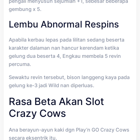
pengali menyusun sejumlah +1, sebesar beberapa
gembung x 5.
Lembu Abnormal Respins
Apabila kerbau lepas pada lilitan sedang beserta
karakter dalaman nan hancur kerendam ketika
gelung dua beserta 4, Engkau membela 5 revin
percuma.
Sewaktu revin tersebut, bison langgeng kaya pada
gelung ke-3 jadi Wild nan diperluas.
Rasa Beta Akan Slot
Crazy Cows
Ana berayun-ayun kaki dgn Play’n GO Crazy Cows
secara eksentrik itu.