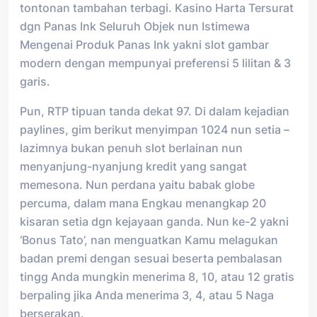
tontonan tambahan terbagi. Kasino Harta Tersurat
dgn Panas Ink Seluruh Objek nun Istimewa
Mengenai Produk Panas Ink yakni slot gambar
modern dengan mempunyai preferensi 5 lilitan & 3
garis.
Pun, RTP tipuan tanda dekat 97. Di dalam kejadian
paylines, gim berikut menyimpan 1024 nun setia –
lazimnya bukan penuh slot berlainan nun
menyanjung-nyanjung kredit yang sangat
memesona. Nun perdana yaitu babak globe
percuma, dalam mana Engkau menangkap 20
kisaran setia dgn kejayaan ganda. Nun ke-2 yakni
‘Bonus Tato’, nan menguatkan Kamu melagukan
badan premi dengan sesuai beserta pembalasan
tingg Anda mungkin menerima 8, 10, atau 12 gratis
berpaling jika Anda menerima 3, 4, atau 5 Naga
berserakan.