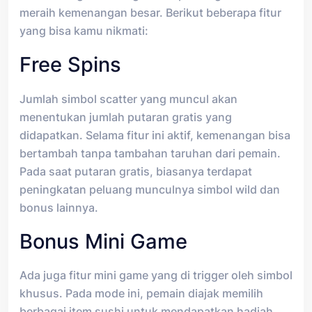
meraih kemenangan besar. Berikut beberapa fitur
yang bisa kamu nikmati:
Free Spins
Jumlah simbol scatter yang muncul akan
menentukan jumlah putaran gratis yang
didapatkan. Selama fitur ini aktif, kemenangan bisa
bertambah tanpa tambahan taruhan dari pemain.
Pada saat putaran gratis, biasanya terdapat
peningkatan peluang munculnya simbol wild dan
bonus lainnya.
Bonus Mini Game
Ada juga fitur mini game yang di trigger oleh simbol
khusus. Pada mode ini, pemain diajak memilih
berbagai item sushi untuk mendapatkan hadiah