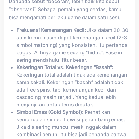
Daripada sebut “bocoran”, lebih baik kita sebut
“observasi”. Sebagai pemain yang cerdas, kamu
bisa mengamati perilaku game dalam satu sesi.
Frekuensi Kemenangan Kecil:
Jika dalam 20-30
spin kamu masih dapat kemenangan kecil (2-3
simbol matching) yang konsisten, itu pertanda
bagus. Artinya game sedang “hidup”. Fase ini
sering mendahului fitur besar.
Kekeringan Total vs. Kekeringan “Basah”:
Kekeringan total adalah tidak ada kemenangan
sama sekali. Kekeringan “basah” adalah tidak
ada free spins, tapi kemenangan kecil dari
cascading masih terjadi. Yang kedua lebih
menjanjikan untuk terus diputar.
Simbol Emas (Gold Symbol):
Perhatikan
kemunculan simbol Lowi si penambang emas.
Jika dia sering muncul meski nggak dalam
kombinasi penuh, itu bisa jadi penanda bahwa