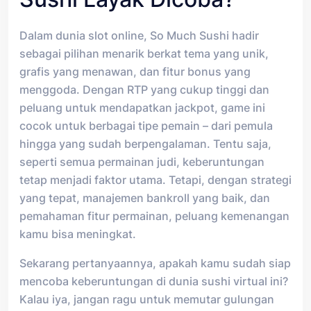
Dalam dunia slot online, So Much Sushi hadir
sebagai pilihan menarik berkat tema yang unik,
grafis yang menawan, dan fitur bonus yang
menggoda. Dengan RTP yang cukup tinggi dan
peluang untuk mendapatkan jackpot, game ini
cocok untuk berbagai tipe pemain – dari pemula
hingga yang sudah berpengalaman. Tentu saja,
seperti semua permainan judi, keberuntungan
tetap menjadi faktor utama. Tetapi, dengan strategi
yang tepat, manajemen bankroll yang baik, dan
pemahaman fitur permainan, peluang kemenangan
kamu bisa meningkat.
Sekarang pertanyaannya, apakah kamu sudah siap
mencoba keberuntungan di dunia sushi virtual ini?
Kalau iya, jangan ragu untuk memutar gulungan