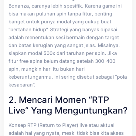
Bonanza, caranya lebih spesifik. Karena game ini
bisa makan puluhan spin tanpa fitur, penting
banget untuk punya modal yang cukup buat
“bertahan hidup”. Strategi yang banyak dipakai
adalah menentukan sesi bermain dengan target
dan batas kerugian yang sangat jelas. Misalnya,
siapkan modal 500x dari taruhan per spin. Jika
fitur free spins belum datang setelah 300-400
spin, mungkin hari itu bukan hari
keberuntunganmu. Ini sering disebut sebagai “pola
kesabaran”.
2. Mencari Momen “RTP
Live” Yang Menguntungkan?
Konsep RTP (Return to Player) live atau aktual
adalah hal yang nyata, meski tidak bisa kita akses