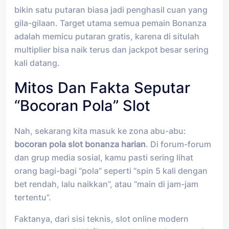
bikin satu putaran biasa jadi penghasil cuan yang
gila-gilaan. Target utama semua pemain Bonanza
adalah memicu putaran gratis, karena di situlah
multiplier bisa naik terus dan jackpot besar sering
kali datang.
Mitos Dan Fakta Seputar
“Bocoran Pola” Slot
Nah, sekarang kita masuk ke zona abu-abu:
bocoran pola slot bonanza harian
. Di forum-forum
dan grup media sosial, kamu pasti sering lihat
orang bagi-bagi “pola” seperti “spin 5 kali dengan
bet rendah, lalu naikkan”, atau “main di jam-jam
tertentu”.
Faktanya, dari sisi teknis, slot online modern