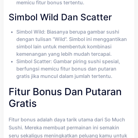
memicu fitur bonus tertentu.
Simbol Wild Dan Scatter
Simbol Wild: Biasanya berupa gambar sushi
dengan tulisan “Wild”. Simbol ini menggantikan
simbol lain untuk membentuk kombinasi
kemenangan yang lebih mudah tercapai.
Simbol Scatter: Gambar piring sushi spesial,
berfungsi memicu fitur bonus dan putaran
gratis jika muncul dalam jumlah tertentu.
Fitur Bonus Dan Putaran
Gratis
Fitur bonus adalah daya tarik utama dari So Much
Sushi. Mereka membuat permainan ini semakin
seru sekaligus meningkatkan peluang kamu untuk