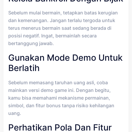
Sebelum mulai bermain, tetapkan batas kerugian
dan kemenangan. Jangan terlalu tergoda untuk
terus menerus bermain saat sedang berada di
posisi negatif. Ingat, bermainlah secara
bertanggung jawab.
Gunakan Mode Demo Untuk
Berlatih
Sebelum memasang taruhan uang asli, coba
mainkan versi demo game ini. Dengan begitu,
kamu bisa memahami mekanisme permainan,
simbol, dan fitur bonus tanpa risiko kehilangan
uang.
Perhatikan Pola Dan Fitur