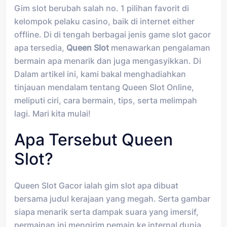
Gim slot berubah salah no. 1 pilihan favorit di
kelompok pelaku casino, baik di internet either
offline. Di di tengah berbagai jenis game slot gacor
apa tersedia,
Queen Slot
menawarkan pengalaman
bermain apa menarik dan juga mengasyikkan. Di
Dalam artikel ini, kami bakal menghadiahkan
tinjauan mendalam tentang Queen Slot Online,
meliputi ciri, cara bermain, tips, serta melimpah
lagi. Mari kita mulai!
Apa Tersebut Queen
Slot?
Queen Slot Gacor ialah gim slot apa dibuat
bersama judul kerajaan yang megah. Serta gambar
siapa menarik serta dampak suara yang imersif,
permainan ini mengirim pemain ke internal dunia