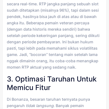
secara real-time. RTP jangka panjang sebuah slot
sudah ditetapkan (misalnya 96%), tapi dalam sesi
pendek, hasilnya bisa jauh di atas atau di bawah
angka itu. Beberapa pemain veteran percaya
(dengan data historis mereka sendiri) bahwa
setelah periode kekeringan panjang, sering diikuti
dengan periode pembayaran. Ini bukan hukum
pasti, tapi lebih pada memahami siklus volatilitas
game. Jadi, “bocoran” tentang main setelah lama
nggak dimainin orang, itu coba-coba menangkap
momen RTP aktual yang sedang naik.
3. Optimasi Taruhan Untuk
Memicu Fitur
Di Bonanza, besaran taruhan ternyata punya
pengaruh
tidak langsung
. Banyak pemain