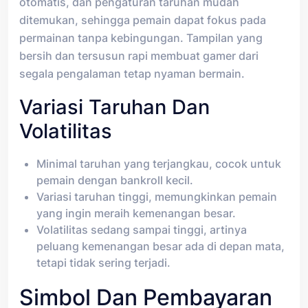
otomatis, dan pengaturan taruhan mudah
ditemukan, sehingga pemain dapat fokus pada
permainan tanpa kebingungan. Tampilan yang
bersih dan tersusun rapi membuat gamer dari
segala pengalaman tetap nyaman bermain.
Variasi Taruhan Dan
Volatilitas
Minimal taruhan yang terjangkau, cocok untuk
pemain dengan bankroll kecil.
Variasi taruhan tinggi, memungkinkan pemain
yang ingin meraih kemenangan besar.
Volatilitas sedang sampai tinggi, artinya
peluang kemenangan besar ada di depan mata,
tetapi tidak sering terjadi.
Simbol Dan Pembayaran