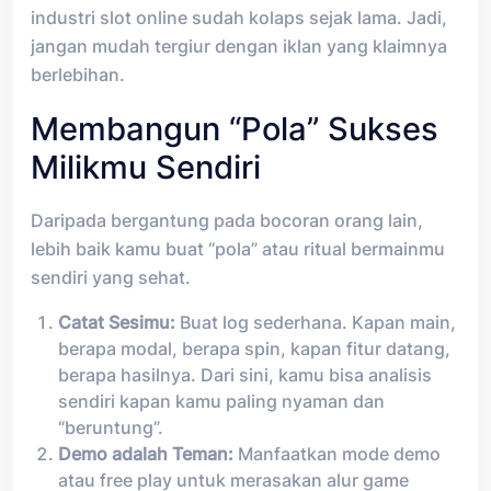
industri slot online sudah kolaps sejak lama. Jadi,
jangan mudah tergiur dengan iklan yang klaimnya
berlebihan.
Membangun “Pola” Sukses
Milikmu Sendiri
Daripada bergantung pada bocoran orang lain,
lebih baik kamu buat “pola” atau ritual bermainmu
sendiri yang sehat.
Catat Sesimu:
Buat log sederhana. Kapan main,
berapa modal, berapa spin, kapan fitur datang,
berapa hasilnya. Dari sini, kamu bisa analisis
sendiri kapan kamu paling nyaman dan
“beruntung”.
Demo adalah Teman:
Manfaatkan mode demo
atau free play untuk merasakan alur game