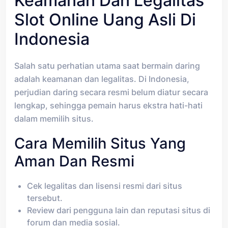
Keamanan Dan Legalitas
Slot Online Uang Asli Di
Indonesia
Salah satu perhatian utama saat bermain daring
adalah keamanan dan legalitas. Di Indonesia,
perjudian daring secara resmi belum diatur secara
lengkap, sehingga pemain harus ekstra hati-hati
dalam memilih situs.
Cara Memilih Situs Yang
Aman Dan Resmi
Cek legalitas dan lisensi resmi dari situs
tersebut.
Review dari pengguna lain dan reputasi situs di
forum dan media sosial.