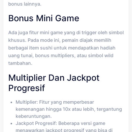
bonus lainnya.
Bonus Mini Game
Ada juga fitur mini game yang di trigger oleh simbol
khusus. Pada mode ini, pemain diajak memilih
berbagai item sushi untuk mendapatkan hadiah
uang tunai, bonus multipliers, atau simbol wild
tambahan.
Multiplier Dan Jackpot
Progresif
Multiplier: Fitur yang memperbesar
kemenangan hingga 10x atau lebih, tergantung
keberuntungan.
Jackpot Progresif: Beberapa versi game
menawarkan jackpot progresif yang bisa di