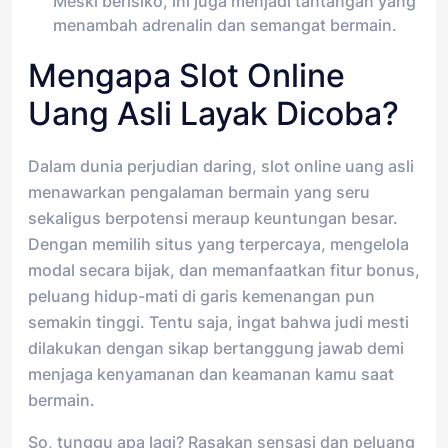
Meski berisiko, ini juga menjadi tantangan yang
menambah adrenalin dan semangat bermain.
Mengapa Slot Online
Uang Asli Layak Dicoba?
Dalam dunia perjudian daring, slot online uang asli
menawarkan pengalaman bermain yang seru
sekaligus berpotensi meraup keuntungan besar.
Dengan memilih situs yang terpercaya, mengelola
modal secara bijak, dan memanfaatkan fitur bonus,
peluang hidup-mati di garis kemenangan pun
semakin tinggi. Tentu saja, ingat bahwa judi mesti
dilakukan dengan sikap bertanggung jawab demi
menjaga kenyamanan dan keamanan kamu saat
bermain.
So, tunggu apa lagi? Rasakan sensasi dan peluang