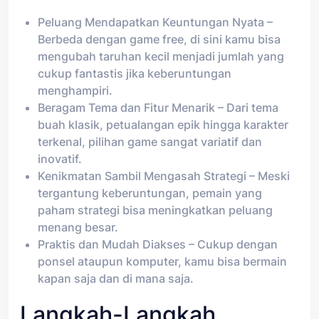
Peluang Mendapatkan Keuntungan Nyata –
Berbeda dengan game free, di sini kamu bisa
mengubah taruhan kecil menjadi jumlah yang
cukup fantastis jika keberuntungan
menghampiri.
Beragam Tema dan Fitur Menarik – Dari tema
buah klasik, petualangan epik hingga karakter
terkenal, pilihan game sangat variatif dan
inovatif.
Kenikmatan Sambil Mengasah Strategi – Meski
tergantung keberuntungan, pemain yang
paham strategi bisa meningkatkan peluang
menang besar.
Praktis dan Mudah Diakses – Cukup dengan
ponsel ataupun komputer, kamu bisa bermain
kapan saja dan di mana saja.
Langkah-Langkah