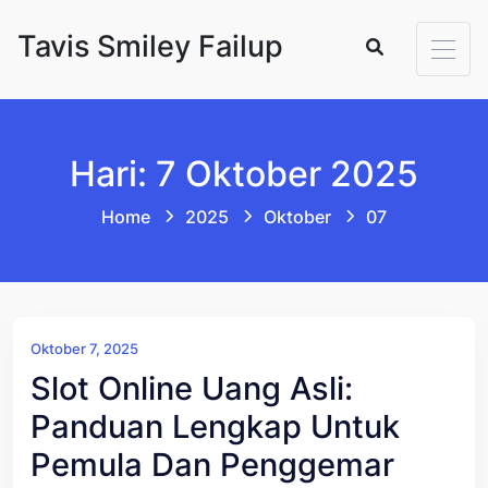
Skip to content
Tavis Smiley Failup
Hari: 7 Oktober 2025
Home
2025
Oktober
07
Oktober 7, 2025
Slot Online Uang Asli:
Panduan Lengkap Untuk
Pemula Dan Penggemar