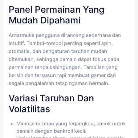
Panel Permainan Yang
Mudah Dipahami
Antarmuka pengguna dirancang sederhana dan
intuitif. Tombol-tombol penting seperti spin,
otomatis, dan pengaturan taruhan mudah
ditemukan, sehingga pemain dapat fokus pada
permainan tanpa kebingungan. Tampilan yang
bersih dan tersusun rapi membuat gamer dari
segala pengalaman tetap nyaman bermain.
Variasi Taruhan Dan
Volatilitas
Minimal taruhan yang terjangkau, cocok untuk
pemain dengan bankroll kecil.