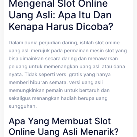
Mengenal Slot Online
Uang Asli: Apa Itu Dan
Kenapa Harus Dicoba?
Dalam dunia perjudian daring, istilah slot online
uang asli merujuk pada permainan mesin slot yang
bisa dimainkan secara daring dan menawarkan
peluang untuk memenangkan uang asli atau dana
nyata. Tidak seperti versi gratis yang hanya
memberi hiburan semata, versi uang asli
memungkinkan pemain untuk bertaruh dan
sekaligus menangkan hadiah berupa uang
sungguhan.
Apa Yang Membuat Slot
Online Uang Asli Menarik?