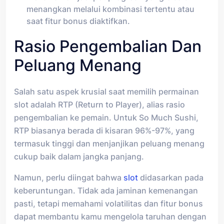
menangkan melalui kombinasi tertentu atau
saat fitur bonus diaktifkan.
Rasio Pengembalian Dan
Peluang Menang
Salah satu aspek krusial saat memilih permainan
slot adalah RTP (Return to Player), alias rasio
pengembalian ke pemain. Untuk So Much Sushi,
RTP biasanya berada di kisaran 96%-97%, yang
termasuk tinggi dan menjanjikan peluang menang
cukup baik dalam jangka panjang.
Namun, perlu diingat bahwa
slot
didasarkan pada
keberuntungan. Tidak ada jaminan kemenangan
pasti, tetapi memahami volatilitas dan fitur bonus
dapat membantu kamu mengelola taruhan dengan