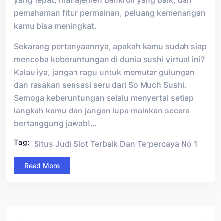
pemahaman fitur permainan, peluang kemenangan
kamu bisa meningkat.
Sekarang pertanyaannya, apakah kamu sudah siap
mencoba keberuntungan di dunia sushi virtual ini?
Kalau iya, jangan ragu untuk memutar gulungan
dan rasakan sensasi seru dari So Much Sushi.
Semoga keberuntungan selalu menyertai setiap
langkah kamu dan jangan lupa mainkan secara
bertanggung jawab!…
Tag:
Situs Judi Slot Terbaik Dan Terpercaya No 1
Read More
Asides