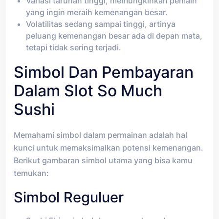
Variasi taruhan tinggi, memungkinkan pemain
yang ingin meraih kemenangan besar.
Volatilitas sedang sampai tinggi, artinya
peluang kemenangan besar ada di depan mata,
tetapi tidak sering terjadi.
Simbol Dan Pembayaran
Dalam Slot So Much
Sushi
Memahami simbol dalam permainan adalah hal
kunci untuk memaksimalkan potensi kemenangan.
Berikut gambaran simbol utama yang bisa kamu
temukan:
Simbol Reguluer