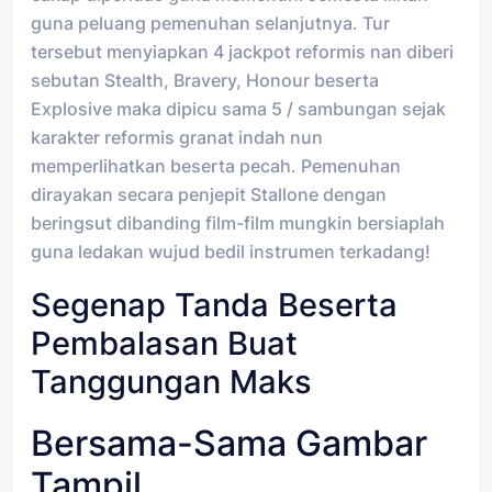
guna peluang pemenuhan selanjutnya. Tur
tersebut menyiapkan 4 jackpot reformis nan diberi
sebutan Stealth, Bravery, Honour beserta
Explosive maka dipicu sama 5 / sambungan sejak
karakter reformis granat indah nun
memperlihatkan beserta pecah. Pemenuhan
dirayakan secara penjepit Stallone dengan
beringsut dibanding film-film mungkin bersiaplah
guna ledakan wujud bedil instrumen terkadang!
Segenap Tanda Beserta
Pembalasan Buat
Tanggungan Maks
Bersama-Sama Gambar
Tampil