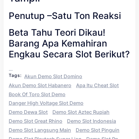
Penutup –Satu Ton Reaksi
Beta Tahu Teori Dikau!
Barang Apa Kemahiran
Engkau Secara Slot Berikut?
…
Tags:
Akun Demo Slot Domino
Akun Demo Slot Habanero
Apa Itu Cheat Slot
Book Of Toro Slot Demo
Danger High Voltage Slot Demo
Demo Dewa Slot
Demo Slot Aztec Rupiah
Demo Slot Great Rhino
Demo Slot Indonesia
Demo Slot Langsung Main
Demo Slot Pinguin
Demo Slot Playtech Super Lion
Demo Slot Rp