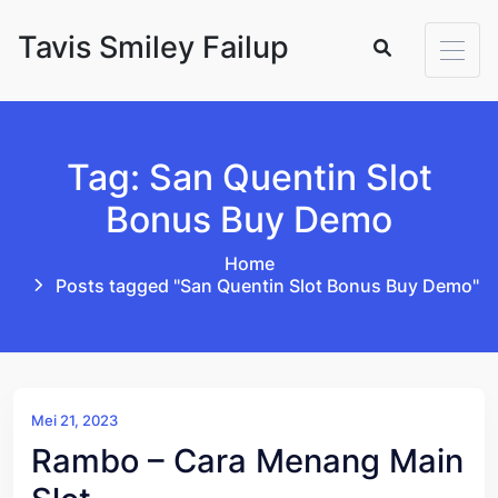
Skip to content
Tavis Smiley Failup
Tag: San Quentin Slot
Bonus Buy Demo
Home
Posts tagged "San Quentin Slot Bonus Buy Demo"
Mei 21, 2023
Rambo – Cara Menang Main