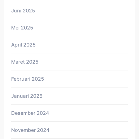
Juni 2025
Mei 2025
April 2025
Maret 2025
Februari 2025
Januari 2025
Desember 2024
November 2024