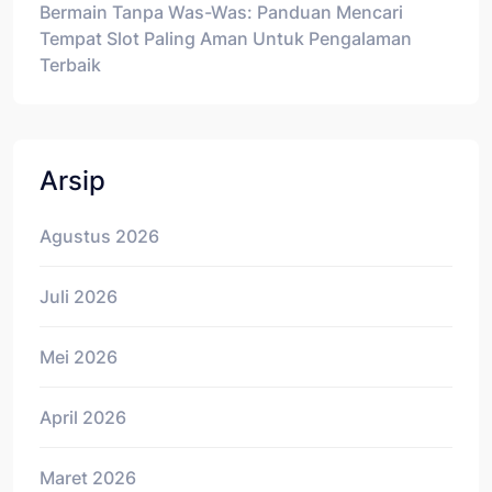
Bermain Tanpa Was-Was: Panduan Mencari
Tempat Slot Paling Aman Untuk Pengalaman
Terbaik
Arsip
Agustus 2026
Juli 2026
Mei 2026
April 2026
Maret 2026