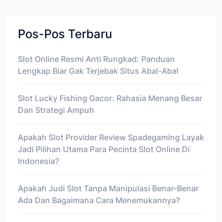
Pos-Pos Terbaru
Slot Online Resmi Anti Rungkad: Panduan
Lengkap Biar Gak Terjebak Situs Abal-Abal
Slot Lucky Fishing Gacor: Rahasia Menang Besar
Dan Strategi Ampuh
Apakah Slot Provider Review Spadegaming Layak
Jadi Pilihan Utama Para Pecinta Slot Online Di
Indonesia?
Apakah Judi Slot Tanpa Manipulasi Benar-Benar
Ada Dan Bagaimana Cara Menemukannya?