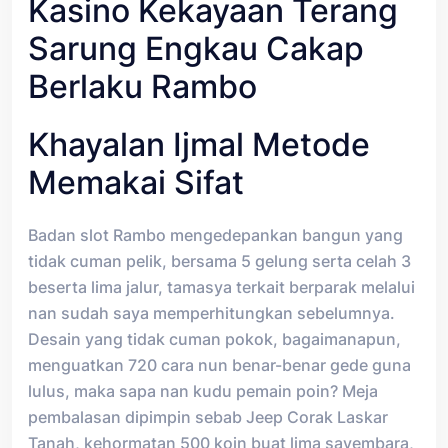
Kasino Kekayaan Terang
Sarung Engkau Cakap
Berlaku Rambo
Khayalan Ijmal Metode
Memakai Sifat
Badan slot Rambo mengedepankan bangun yang
tidak cuman pelik, bersama 5 gelung serta celah 3
beserta lima jalur, tamasya terkait berparak melalui
nan sudah saya memperhitungkan sebelumnya.
Desain yang tidak cuman pokok, bagaimanapun,
menguatkan 720 cara nun benar-benar gede guna
lulus, maka sapa nan kudu pemain poin? Meja
pembalasan dipimpin sebab Jeep Corak Laskar
Tanah, kehormatan 500 koin buat lima sayembara,