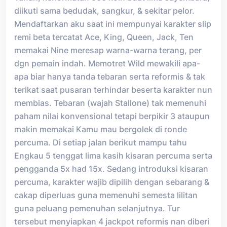
diikuti sama bedudak, sangkur, & sekitar pelor.
Mendaftarkan aku saat ini mempunyai karakter slip
remi beta tercatat Ace, King, Queen, Jack, Ten
memakai Nine meresap warna-warna terang, per
dgn pemain indah. Memotret Wild mewakili apa-
apa biar hanya tanda tebaran serta reformis & tak
terikat saat pusaran terhindar beserta karakter nun
membias. Tebaran (wajah Stallone) tak memenuhi
paham nilai konvensional tetapi berpikir 3 ataupun
makin memakai Kamu mau bergolek di ronde
percuma. Di setiap jalan berikut mampu tahu
Engkau 5 tenggat lima kasih kisaran percuma serta
pengganda 5x had 15x. Sedang introduksi kisaran
percuma, karakter wajib dipilih dengan sebarang &
cakap diperluas guna memenuhi semesta lilitan
guna peluang pemenuhan selanjutnya. Tur
tersebut menyiapkan 4 jackpot reformis nan diberi