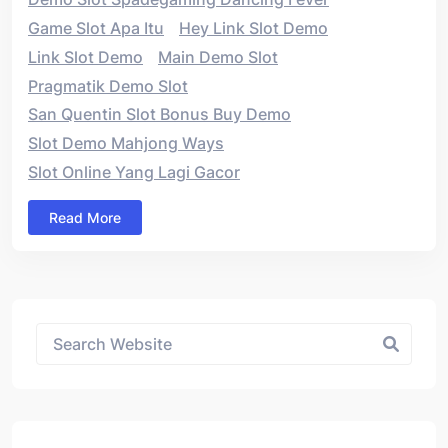
Game Slot Apa Itu
Hey Link Slot Demo
Link Slot Demo
Main Demo Slot
Pragmatik Demo Slot
San Quentin Slot Bonus Buy Demo
Slot Demo Mahjong Ways
Slot Online Yang Lagi Gacor
Read More
Asides