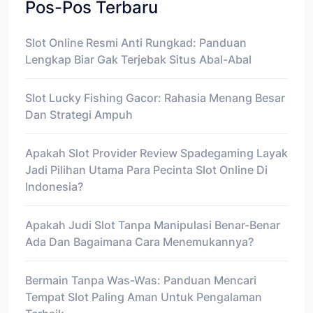
Pos-Pos Terbaru
Slot Online Resmi Anti Rungkad: Panduan
Lengkap Biar Gak Terjebak Situs Abal-Abal
Slot Lucky Fishing Gacor: Rahasia Menang Besar
Dan Strategi Ampuh
Apakah Slot Provider Review Spadegaming Layak
Jadi Pilihan Utama Para Pecinta Slot Online Di
Indonesia?
Apakah Judi Slot Tanpa Manipulasi Benar-Benar
Ada Dan Bagaimana Cara Menemukannya?
Bermain Tanpa Was-Was: Panduan Mencari
Tempat Slot Paling Aman Untuk Pengalaman