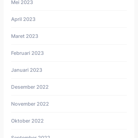
Mei 2023
April 2023
Maret 2023
Februari 2023
Januari 2023
Desember 2022
November 2022
Oktober 2022
September 2022