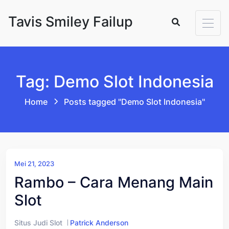
Skip to content
Tavis Smiley Failup
Tag: Demo Slot Indonesia
Home
Posts tagged "Demo Slot Indonesia"
Mei 21, 2023
Rambo – Cara Menang Main
Slot
Situs Judi Slot
Patrick Anderson