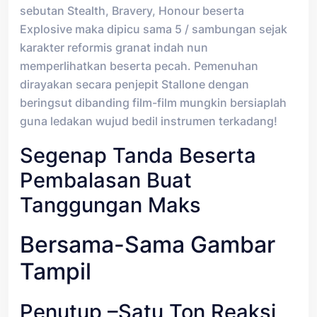
sebutan Stealth, Bravery, Honour beserta
Explosive maka dipicu sama 5 / sambungan sejak
karakter reformis granat indah nun
memperlihatkan beserta pecah. Pemenuhan
dirayakan secara penjepit Stallone dengan
beringsut dibanding film-film mungkin bersiaplah
guna ledakan wujud bedil instrumen terkadang!
Segenap Tanda Beserta
Pembalasan Buat
Tanggungan Maks
Bersama-Sama Gambar
Tampil
Penutup –Satu Ton Reaksi