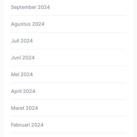
September 2024
Agustus 2024
Juli 2024
Juni 2024
Mei 2024
April 2024
Maret 2024
Februari 2024