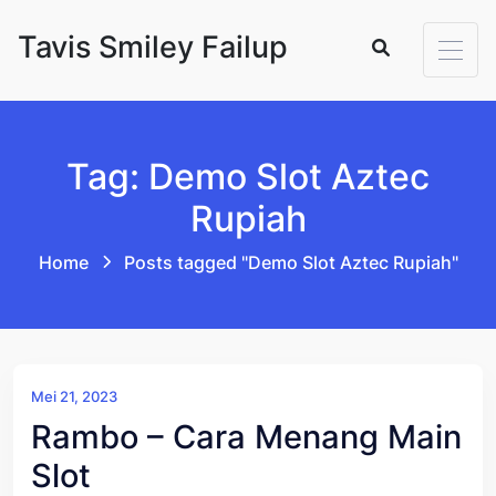
Skip to content
Tavis Smiley Failup
Tag: Demo Slot Aztec
Rupiah
Home
Posts tagged "Demo Slot Aztec Rupiah"
Mei 21, 2023
Rambo – Cara Menang Main
Slot