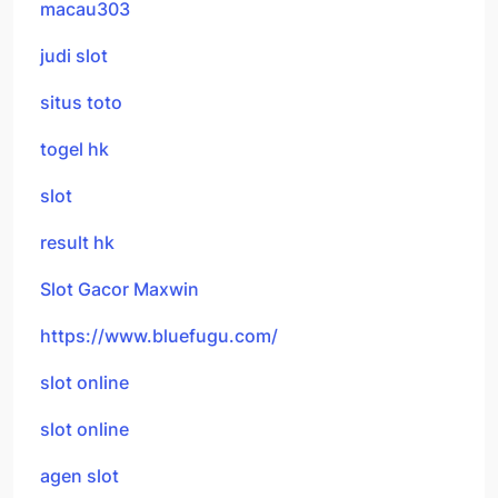
macau303
judi slot
situs toto
togel hk
slot
result hk
Slot Gacor Maxwin
https://www.bluefugu.com/
slot online
slot online
agen slot