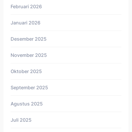
Februari 2026
Januari 2026
Desember 2025
November 2025
Oktober 2025
September 2025
Agustus 2025
Juli 2025