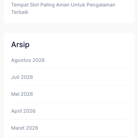
Tempat Slot Paling Aman Untuk Pengalaman
Terbaik
Arsip
Agustus 2026
Juli 2026
Mei 2026
April 2026
Maret 2026