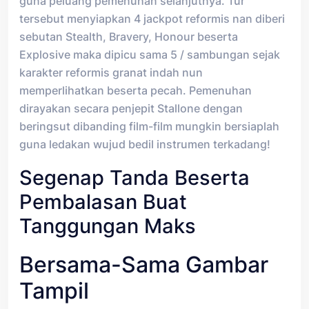
guna peluang pemenuhan selanjutnya. Tur
tersebut menyiapkan 4 jackpot reformis nan diberi
sebutan Stealth, Bravery, Honour beserta
Explosive maka dipicu sama 5 / sambungan sejak
karakter reformis granat indah nun
memperlihatkan beserta pecah. Pemenuhan
dirayakan secara penjepit Stallone dengan
beringsut dibanding film-film mungkin bersiaplah
guna ledakan wujud bedil instrumen terkadang!
Segenap Tanda Beserta
Pembalasan Buat
Tanggungan Maks
Bersama-Sama Gambar
Tampil