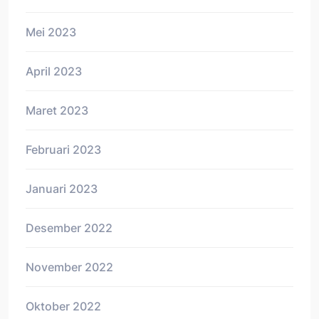
Mei 2023
April 2023
Maret 2023
Februari 2023
Januari 2023
Desember 2022
November 2022
Oktober 2022