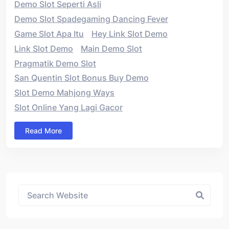
Demo Slot Seperti Asli
Demo Slot Spadegaming Dancing Fever
Game Slot Apa Itu
Hey Link Slot Demo
Link Slot Demo
Main Demo Slot
Pragmatik Demo Slot
San Quentin Slot Bonus Buy Demo
Slot Demo Mahjong Ways
Slot Online Yang Lagi Gacor
Read More
Asides