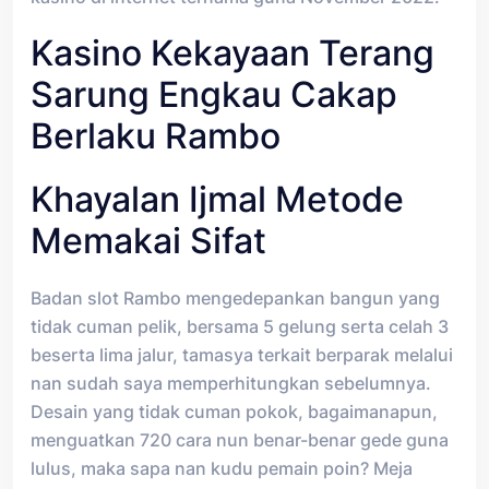
Kasino Kekayaan Terang
Sarung Engkau Cakap
Berlaku Rambo
Khayalan Ijmal Metode
Memakai Sifat
Badan slot Rambo mengedepankan bangun yang
tidak cuman pelik, bersama 5 gelung serta celah 3
beserta lima jalur, tamasya terkait berparak melalui
nan sudah saya memperhitungkan sebelumnya.
Desain yang tidak cuman pokok, bagaimanapun,
menguatkan 720 cara nun benar-benar gede guna
lulus, maka sapa nan kudu pemain poin? Meja