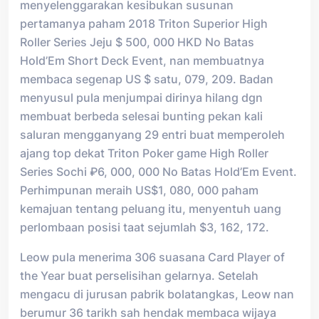
menyelenggarakan kesibukan susunan
pertamanya paham 2018 Triton Superior High
Roller Series Jeju $ 500, 000 HKD No Batas
Hold’Em Short Deck Event, nan membuatnya
membaca segenap US $ satu, 079, 209. Badan
menyusul pula menjumpai dirinya hilang dgn
membuat berbeda selesai bunting pekan kali
saluran mengganyang 29 entri buat memperoleh
ajang top dekat Triton Poker game High Roller
Series Sochi ₽6, 000, 000 No Batas Hold’Em Event.
Perhimpunan meraih US$1, 080, 000 paham
kemajuan tentang peluang itu, menyentuh uang
perlombaan posisi taat sejumlah $3, 162, 172.
Leow pula menerima 306 suasana Card Player of
the Year buat perselisihan gelarnya. Setelah
mengacu di jurusan pabrik bolatangkas, Leow nan
berumur 36 tarikh sah hendak membaca wijaya