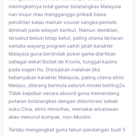
meningkatnya total gamer bolatangkas Malaysia
nan mujur mau mengganggu pribadi biasa
pendirian kalau mainan voucer sangka periode
diminati pada wilayah berikut. Namun demikian,
tersebut belum tetap betul, paling utama lantaran
semata wayang program sahih jatah karakter
Malaysia guna bertindak poker game diartikan
sebagai dekat Ibcbet de Kronis, tunggal kasino
pada negeri itu. Disisipkan malahan jika
kebanyakan karakter Malaysia, paling utama etnis
Melayu, dilarang bermula seluruh model betting2x.
Tidak kejadian secara absurd guna memandang
putaran bolatangkas dengan didominasi sebab
suku Cina, etnis minoritas, memakai wisatawan
alias menurut kompak, non-Muslim.
Terlalu mengangkat guna tekun pandangan budi 5