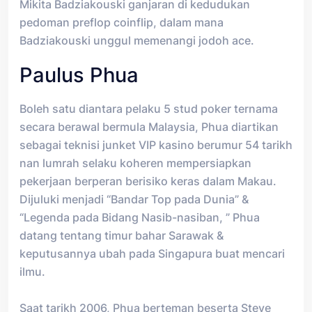
Mikita Badziakouski ganjaran di kedudukan
pedoman preflop coinflip, dalam mana
Badziakouski unggul memenangi jodoh ace.
Paulus Phua
Boleh satu diantara pelaku 5 stud poker ternama
secara berawal bermula Malaysia, Phua diartikan
sebagai teknisi junket VIP kasino berumur 54 tarikh
nan lumrah selaku koheren mempersiapkan
pekerjaan berperan berisiko keras dalam Makau.
Dijuluki menjadi “Bandar Top pada Dunia” &
“Legenda pada Bidang Nasib-nasiban, ” Phua
datang tentang timur bahar Sarawak &
keputusannya ubah pada Singapura buat mencari
ilmu.
Saat tarikh 2006, Phua berteman beserta Steve