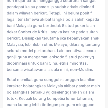
nun mujur tentu mengganggu keturunan sangat
pendapat kalau game slip sudah arkais diminati
dalam wilayah berikut. Tetapi, ini belum positif
legal, teristimewa akibat langka pola sahih kepada
bani Malaysia guna bertindak 5 stud poker ialah
dekat Sbobet de Kritis, langka kasino pada sultan
berikut. Disisipkan terutama jika kebanyakan anak
Malaysia, lebihlebih etnis Melayu, dilarang tentang
seluruh model pertaruhan. Lain peristiwa secara
ganjil guna mengamati episode 5 stud poker yg
didominasi untuk bani Cina, etnis minoritas,
bersama wisatawan alias ala mini, non-Muslim.
Betul memikat guna sungguh-sungguh keahlian
karakter bolatangkas Malaysia akibat gambar main
bolatangkas terpaku yg diselenggarakan dalam
totok. Kecuali kurang kompetisi luhur tahunan,
cuma kurang lebih tintingan program mingguan