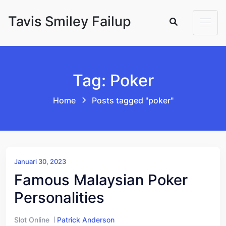
Skip to content
Tavis Smiley Failup
Tag: Poker
Home
Posts tagged "poker"
Januari 30, 2023
Famous Malaysian Poker
Personalities
Slot Online
Patrick Anderson