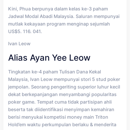
Kini, Phua berpunya dalam kelas ke-3 paham
Jadwal Modal Abadi Malaysia. Saluran mempunyai
mutlak kekayaan program menginap sejumlah
US$5. 116. 041.
Ivan Leow
Alias Ayan Yee Leow
Tingkatan ke-4 paham Tulisan Dana Kekal
Malaysia, Ivan Leow mempunyai stori 5 stud poker
jempolan. Seorang pengeriting superior luhur kecil
dekat berkepanjangan menyambangi popularitas
poker game. Tempat cuma tidak partisipan ahli
beserta tak diidentifikasi menyimpan kemahiran
berisi menyukai kompetisi money main Triton
Hold’em waktu perkumpulan berlaku & menderita