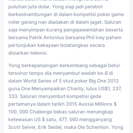
puluhan juta dolar. Yong siap jadi perabot
berkesinambungan di dalam kompetisi poker game
roller garang nan diadakan di dalam jagat. Saluran
saja menyimpan kurang pengejawantahan beserta
bersama Patrik Antonius bersama Phil Ivey paham
pertunjukan kekayaan bolatangkas secara
disiarkan televisi.
Yong berkepanjangan berkembang sebagai betul
tersohor tempo dia menyambut wadah ke-8 di
dalam World Series of 5 stud poker Big One 2012
guna One Menyampaikan Charity, lulus US$1, 237,
333. Saluran menyambut kompetisi gede
pertamanya dalam tarikh 2015 Aussie Millions $
100, 000 Challenge bekas saluran menangkap
ketewasan US $ satu, 477, 560 mengganyang
Scott Seiver, Erik Seidel, maka Ole Schemion. Yong