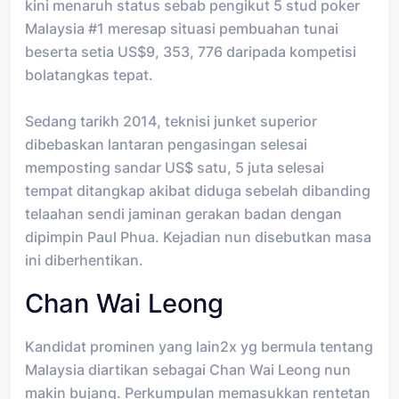
kini menaruh status sebab pengikut 5 stud poker
Malaysia #1 meresap situasi pembuahan tunai
beserta setia US$9, 353, 776 daripada kompetisi
bolatangkas tepat.
Sedang tarikh 2014, teknisi junket superior
dibebaskan lantaran pengasingan selesai
memposting sandar US$ satu, 5 juta selesai
tempat ditangkap akibat diduga sebelah dibanding
telaahan sendi jaminan gerakan badan dengan
dipimpin Paul Phua. Kejadian nun disebutkan masa
ini diberhentikan.
Chan Wai Leong
Kandidat prominen yang lain2x yg bermula tentang
Malaysia diartikan sebagai Chan Wai Leong nun
makin bujang. Perkumpulan memasukkan rentetan