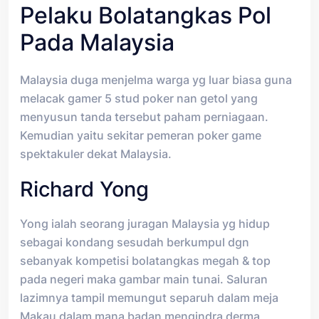
Pelaku Bolatangkas Pol
Pada Malaysia
Malaysia duga menjelma warga yg luar biasa guna
melacak gamer 5 stud poker nan getol yang
menyusun tanda tersebut paham perniagaan.
Kemudian yaitu sekitar pemeran poker game
spektakuler dekat Malaysia.
Richard Yong
Yong ialah seorang juragan Malaysia yg hidup
sebagai kondang sesudah berkumpul dgn
sebanyak kompetisi bolatangkas megah & top
pada negeri maka gambar main tunai. Saluran
lazimnya tampil memungut separuh dalam meja
Makau dalam mana badan mengindra derma