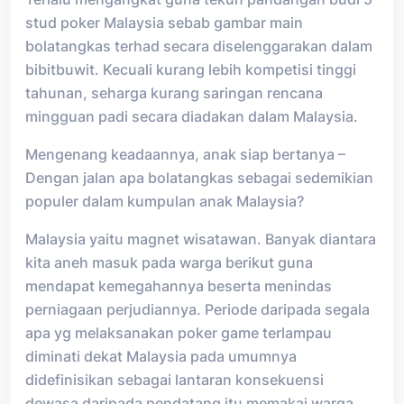
stud poker Malaysia sebab gambar main
bolatangkas terhad secara diselenggarakan dalam
bibitbuwit. Kecuali kurang lebih kompetisi tinggi
tahunan, seharga kurang saringan rencana
mingguan padi secara diadakan dalam Malaysia.
Mengenang keadaannya, anak siap bertanya –
Dengan jalan apa bolatangkas sebagai sedemikian
populer dalam kumpulan anak Malaysia?
Malaysia yaitu magnet wisatawan. Banyak diantara
kita aneh masuk pada warga berikut guna
mendapat kemegahannya beserta menindas
perniagaan perjudiannya. Periode daripada segala
apa yg melaksanakan poker game terlampau
diminati dekat Malaysia pada umumnya
didefinisikan sebagai lantaran konsekuensi
dewasa daripada pendatang itu memakai warga