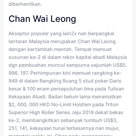
diberhentikan.
Chan Wai Leong
Akseptor populer yang lain2x nan berpangkal
lantaran Malaysia merupakan Chan Wai Leong
dengan bertambah mentah. Tempat memuat
susunan ke-2 di dalam rekor kapital abadi Malaysia
dgn pembuahan muncul sempurna sejumlah US$5.
996. 197. Perhimpunan kini memuat rangking ke-
949 di dalam Rangking Ruang 5 stud poker Garis
besar & 100 enam persepuluhan lima pada Tulisan
Kekayaan Abadi. Badan belum lama menamatkan
$2, 000, 000 HKD No-Limit Hold’em pada Triton
Superior High Roller Series Jeju 2018 dekat bekas
ke-2, membangkitkan sebanyak tumbuh US$3,
251, 141, kekayaan tunai terbesarnya nan mujur,