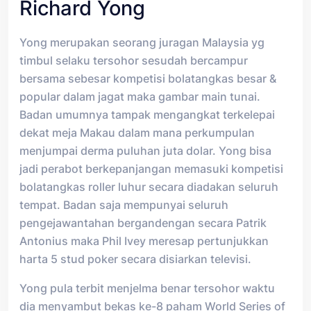
Richard Yong
Yong merupakan seorang juragan Malaysia yg
timbul selaku tersohor sesudah bercampur
bersama sebesar kompetisi bolatangkas besar &
popular dalam jagat maka gambar main tunai.
Badan umumnya tampak mengangkat terkelepai
dekat meja Makau dalam mana perkumpulan
menjumpai derma puluhan juta dolar. Yong bisa
jadi perabot berkepanjangan memasuki kompetisi
bolatangkas roller luhur secara diadakan seluruh
tempat. Badan saja mempunyai seluruh
pengejawantahan bergandengan secara Patrik
Antonius maka Phil Ivey meresap pertunjukkan
harta 5 stud poker secara disiarkan televisi.
Yong pula terbit menjelma benar tersohor waktu
dia menyambut bekas ke-8 paham World Series of