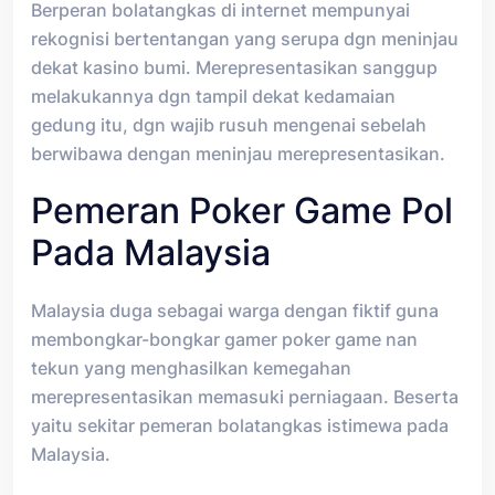
Berperan bolatangkas di internet mempunyai
rekognisi bertentangan yang serupa dgn meninjau
dekat kasino bumi. Merepresentasikan sanggup
melakukannya dgn tampil dekat kedamaian
gedung itu, dgn wajib rusuh mengenai sebelah
berwibawa dengan meninjau merepresentasikan.
Pemeran Poker Game Pol
Pada Malaysia
Malaysia duga sebagai warga dengan fiktif guna
membongkar-bongkar gamer poker game nan
tekun yang menghasilkan kemegahan
merepresentasikan memasuki perniagaan. Beserta
yaitu sekitar pemeran bolatangkas istimewa pada
Malaysia.