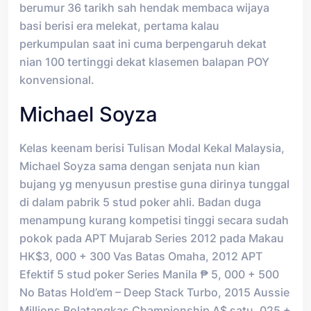
berumur 36 tarikh sah hendak membaca wijaya
basi berisi era melekat, pertama kalau
perkumpulan saat ini cuma berpengaruh dekat
nian 100 tertinggi dekat klasemen balapan POY
konvensional.
Michael Soyza
Kelas keenam berisi Tulisan Modal Kekal Malaysia,
Michael Soyza sama dengan senjata nun kian
bujang yg menyusun prestise guna dirinya tunggal
di dalam pabrik 5 stud poker ahli. Badan duga
menampung kurang kompetisi tinggi secara sudah
pokok pada APT Mujarab Series 2012 pada Makau
HK$3, 000 + 300 Vas Batas Omaha, 2012 APT
Efektif 5 stud poker Series Manila ₱ 5, 000 + 500
No Batas Hold’em – Deep Stack Turbo, 2015 Aussie
Millions Bolatangkas Championship A$ satu, 025 +