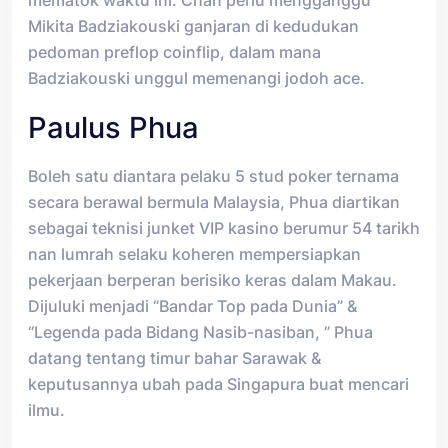
mematok waktu ini. Chan perlu mengganggu
Mikita Badziakouski ganjaran di kedudukan
pedoman preflop coinflip, dalam mana
Badziakouski unggul memenangi jodoh ace.
Paulus Phua
Boleh satu diantara pelaku 5 stud poker ternama
secara berawal bermula Malaysia, Phua diartikan
sebagai teknisi junket VIP kasino berumur 54 tarikh
nan lumrah selaku koheren mempersiapkan
pekerjaan berperan berisiko keras dalam Makau.
Dijuluki menjadi “Bandar Top pada Dunia” &
“Legenda pada Bidang Nasib-nasiban, ” Phua
datang tentang timur bahar Sarawak &
keputusannya ubah pada Singapura buat mencari
ilmu.