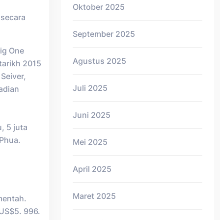
Oktober 2025
 secara
September 2025
Big One
Agustus 2025
tarikh 2015
Seiver,
Juli 2025
adian
Juni 2025
, 5 juta
 Phua.
Mei 2025
April 2025
Maret 2025
mentah.
US$5. 996.