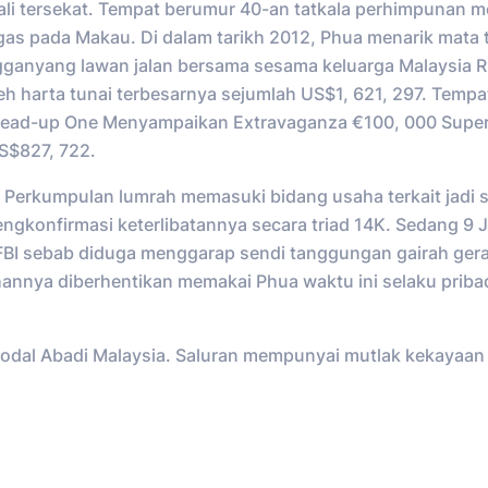
wali tersekat. Tempat berumur 40-an tatkala perhimpunan
as pada Makau. Di dalam tarikh 2012, Phua menarik mata 
gganyang lawan jalan bersama sesama keluarga Malaysia R
h harta tunai terbesarnya sejumlah US$1, 621, 297. Tempa
head-up One Menyampaikan Extravaganza €100, 000 Super
S$827, 722.
 Perkumpulan lumrah memasuki bidang usaha terkait jadi 
konfirmasi keterlibatannya secara triad 14K. Sedang 9 Ju
 FBI sebab diduga menggarap sendi tanggungan gairah ger
annya diberhentikan memakai Phua waktu ini selaku priba
Modal Abadi Malaysia. Saluran mempunyai mutlak kekayaan