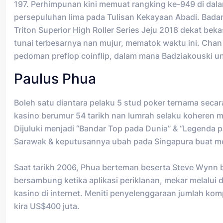
197. Perhimpunan kini memuat rangking ke-949 di dal
persepuluhan lima pada Tulisan Kekayaan Abadi. Bad
Triton Superior High Roller Series Jeju 2018 dekat b
tunai terbesarnya nan mujur, mematok waktu ini. Cha
pedoman preflop coinflip, dalam mana Badziakouski u
Paulus Phua
Boleh satu diantara pelaku 5 stud poker ternama secara
kasino berumur 54 tarikh nan lumrah selaku koheren 
Dijuluki menjadi “Bandar Top pada Dunia” & “Legenda 
Sarawak & keputusannya ubah pada Singapura buat me
Saat tarikh 2006, Phua berteman beserta Steve Wynn 
bersambung ketika aplikasi periklanan, mekar melalu
kasino di internet. Meniti penyelenggaraan jumlah komp
kira US$400 juta.