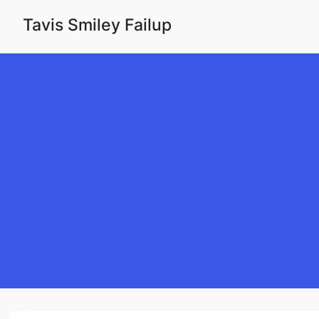
Skip to content
Tavis Smiley Failup