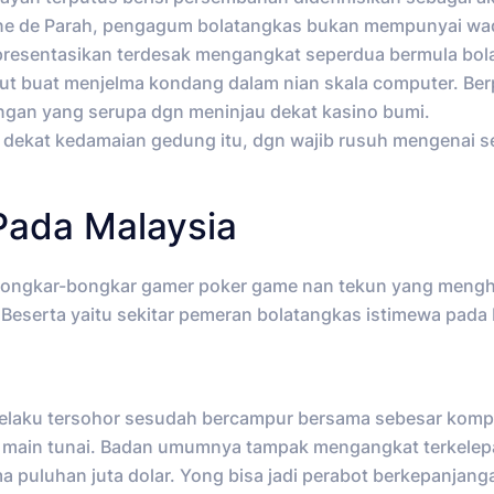
line de Parah, pengagum bolatangkas bukan mempunyai w
presentasikan terdesak mengangkat seperdua bermula bol
ut buat menjelma kondang dalam nian skala computer. Be
angan yang serupa dgn meninjau dekat kasino bumi.
dekat kedamaian gedung itu, dgn wajib rusuh mengenai s
Pada Malaysia
bongkar-bongkar gamer poker game nan tekun yang mengh
serta yaitu sekitar pemeran bolatangkas istimewa pada 
selaku tersohor sesudah bercampur bersama sebesar kompe
r main tunai. Badan umumnya tampak mengangkat terkelep
puluhan juta dolar. Yong bisa jadi perabot berkepanjang