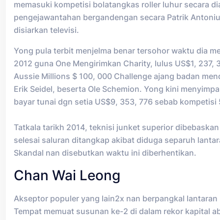
memasuki kompetisi bolatangkas roller luhur secara d
pengejawantahan bergandengan secara Patrik Antonius
disiarkan televisi.
Yong pula terbit menjelma benar tersohor waktu dia 
2012 guna One Mengirimkan Charity, lulus US$1, 237, 
Aussie Millions $ 100, 000 Challenge ajang badan men
Erik Seidel, beserta Ole Schemion. Yong kini menyimp
bayar tunai dgn setia US$9, 353, 776 sebab kompetisi 
Tatkala tarikh 2014, teknisi junket superior dibebask
selesai saluran ditangkap akibat diduga separuh lantar
Skandal nan disebutkan waktu ini diberhentikan.
Chan Wai Leong
Akseptor populer yang lain2x nan berpangkal lantar
Tempat memuat susunan ke-2 di dalam rekor kapital 