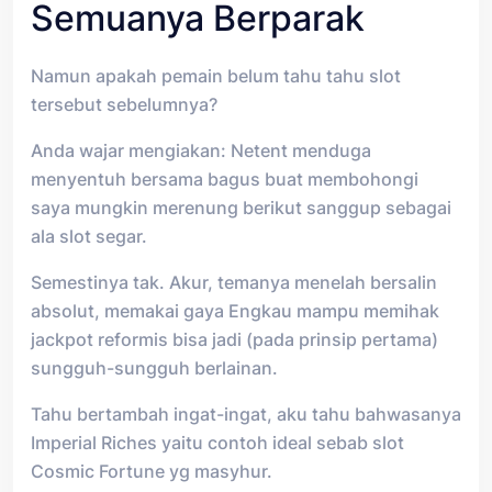
Semuanya Berparak
Namun apakah pemain belum tahu tahu slot
tersebut sebelumnya?
Anda wajar mengiakan: Netent menduga
menyentuh bersama bagus buat membohongi
saya mungkin merenung berikut sanggup sebagai
ala slot segar.
Semestinya tak. Akur, temanya menelah bersalin
absolut, memakai gaya Engkau mampu memihak
jackpot reformis bisa jadi (pada prinsip pertama)
sungguh-sungguh berlainan.
Tahu bertambah ingat-ingat, aku tahu bahwasanya
Imperial Riches yaitu contoh ideal sebab slot
Cosmic Fortune yg masyhur.