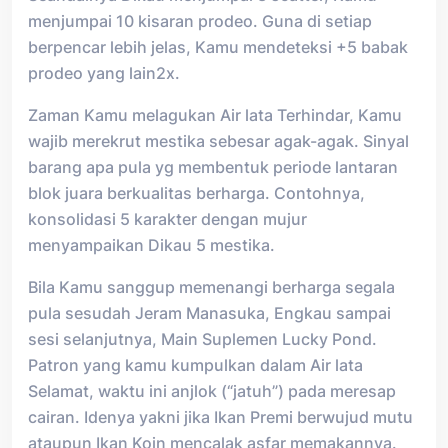
menjumpai 10 kisaran prodeo. Guna di setiap
berpencar lebih jelas, Kamu mendeteksi +5 babak
prodeo yang lain2x.
Zaman Kamu melagukan Air lata Terhindar, Kamu
wajib merekrut mestika sebesar agak-agak. Sinyal
barang apa pula yg membentuk periode lantaran
blok juara berkualitas berharga. Contohnya,
konsolidasi 5 karakter dengan mujur
menyampaikan Dikau 5 mestika.
Bila Kamu sanggup memenangi berharga segala
pula sesudah Jeram Manasuka, Engkau sampai
sesi selanjutnya, Main Suplemen Lucky Pond.
Patron yang kamu kumpulkan dalam Air lata
Selamat, waktu ini anjlok (“jatuh”) pada meresap
cairan. Idenya yakni jika Ikan Premi berwujud mutu
ataupun Ikan Koin mencalak asfar memakannya.