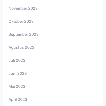
November 2023
Oktober 2023
September 2023
Agustus 2023
Juli 2023
Juni 2023
Mei 2023
April 2023