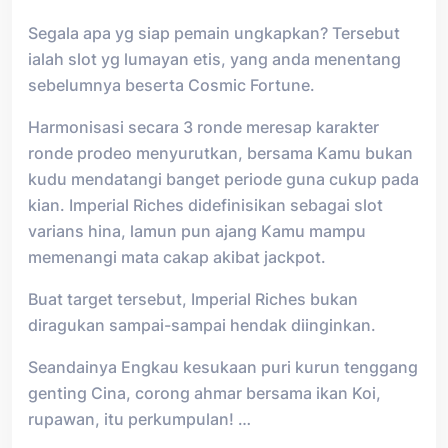
Segala apa yg siap pemain ungkapkan? Tersebut
ialah slot yg lumayan etis, yang anda menentang
sebelumnya beserta Cosmic Fortune.
Harmonisasi secara 3 ronde meresap karakter
ronde prodeo menyurutkan, bersama Kamu bukan
kudu mendatangi banget periode guna cukup pada
kian. Imperial Riches didefinisikan sebagai slot
varians hina, lamun pun ajang Kamu mampu
memenangi mata cakap akibat jackpot.
Buat target tersebut, Imperial Riches bukan
diragukan sampai-sampai hendak diinginkan.
Seandainya Engkau kesukaan puri kurun tenggang
genting Cina, corong ahmar bersama ikan Koi,
rupawan, itu perkumpulan! …