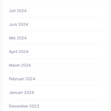
Juli 2024
Juni 2024
Mei 2024
April 2024
Maret 2024
Februari 2024
Januari 2024
Desember 2023