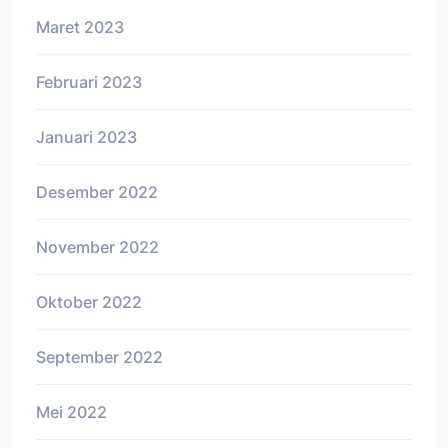
Maret 2023
Februari 2023
Januari 2023
Desember 2022
November 2022
Oktober 2022
September 2022
Mei 2022