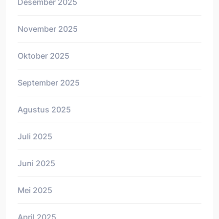
Desember 2025
November 2025
Oktober 2025
September 2025
Agustus 2025
Juli 2025
Juni 2025
Mei 2025
April 2025