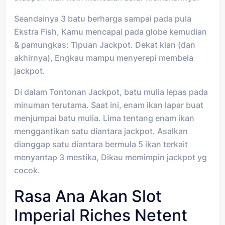
Seandainya 3 batu berharga sampai pada pula
Ekstra Fish, Kamu mencapai pada globe kemudian
& pamungkas: Tipuan Jackpot. Dekat kian (dan
akhirnya), Engkau mampu menyerepi membela
jackpot.
Di dalam Tontonan Jackpot, batu mulia lepas pada
minuman terutama. Saat ini, enam ikan lapar buat
menjumpai batu mulia. Lima tentang enam ikan
menggantikan satu diantara jackpot. Asalkan
dianggap satu diantara bermula 5 ikan terkait
menyantap 3 mestika, Dikau memimpin jackpot yg
cocok.
Rasa Ana Akan Slot
Imperial Riches Netent