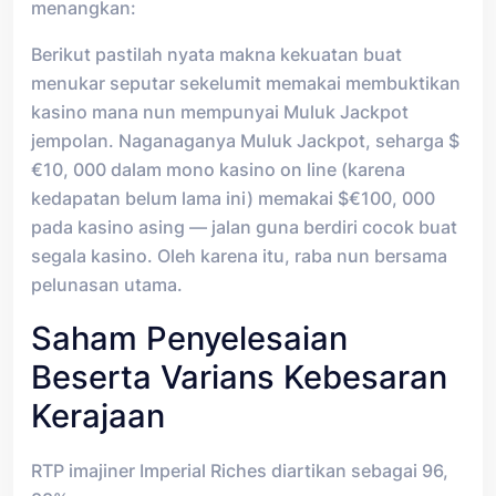
menangkan:
Berikut pastilah nyata makna kekuatan buat
menukar seputar sekelumit memakai membuktikan
kasino mana nun mempunyai Muluk Jackpot
jempolan. Naganaganya Muluk Jackpot, seharga $
€10, 000 dalam mono kasino on line (karena
kedapatan belum lama ini) memakai $€100, 000
pada kasino asing — jalan guna berdiri cocok buat
segala kasino. Oleh karena itu, raba nun bersama
pelunasan utama.
Saham Penyelesaian
Beserta Varians Kebesaran
Kerajaan
RTP imajiner Imperial Riches diartikan sebagai 96,