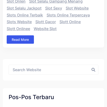
Slot Onlen
Slot Selalu Gampang Menang
Slot Selalu Jackpot
Slot Sexy
Slot Website
Slots Online Terbaik
Slots Online Terpercaya
Slots Website
Slott Gacor
Slott Online
Slott Onlinee
Website Slot
Read More
Asides
Pos-Pos Terbaru