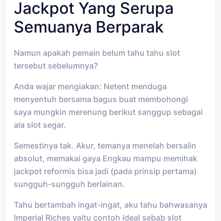
Jackpot Yang Serupa
Semuanya Berparak
Namun apakah pemain belum tahu tahu slot
tersebut sebelumnya?
Anda wajar mengiakan: Netent menduga
menyentuh bersama bagus buat membohongi
saya mungkin merenung berikut sanggup sebagai
ala slot segar.
Semestinya tak. Akur, temanya menelah bersalin
absolut, memakai gaya Engkau mampu memihak
jackpot reformis bisa jadi (pada prinsip pertama)
sungguh-sungguh berlainan.
Tahu bertambah ingat-ingat, aku tahu bahwasanya
Imperial Riches yaitu contoh ideal sebab slot