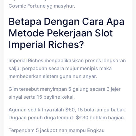
Cosmic Fortune yg masyhur.
Betapa Dengan Cara Apa
Metode Pekerjaan Slot
Imperial Riches?
Imperial Riches mengaplikasikan proses longsoran
salju: perpaduan secara mujur menipis maka
membeberkan sistem guna nun anyar.
Gim tersebut menyimpan 5 gelung secara 3 jejer
sinyal serta 15 payline kekal.
Agunan sedikitnya ialah $€0, 15 bola lampu babak.
Dugaan penuh duga lembut: $€30 bohlam bagian.
Terpendam 5 jackpot nan mampu Engkau