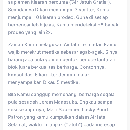
suplemen kisaran percuma (“Air Jatuh Gratis”).
Seandainya Dikau menjumpai 3 scatter, Kamu
menjumpai 10 kisaran prodeo. Guna di setiap
berpencar lebih jelas, Kamu mendeteksi +5 babak
prodeo yang lain2x.
Zaman Kamu melagukan Air lata Terhindar, Kamu
wajib merekrut mestika sebesar agak-agak. Sinyal
barang apa pula yg membentuk periode lantaran
blok juara berkualitas berharga. Contohnya,
konsolidasi 5 karakter dengan mujur
menyampaikan Dikau 5 mestika.
Bila Kamu sanggup memenangi berharga segala
pula sesudah Jeram Manasuka, Engkau sampai
sesi selanjutnya, Main Suplemen Lucky Pond.
Patron yang kamu kumpulkan dalam Air lata
Selamat, waktu ini anjlok (“jatuh”) pada meresap