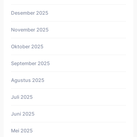
Desember 2025
November 2025
Oktober 2025
September 2025
Agustus 2025
Juli 2025
Juni 2025
Mei 2025