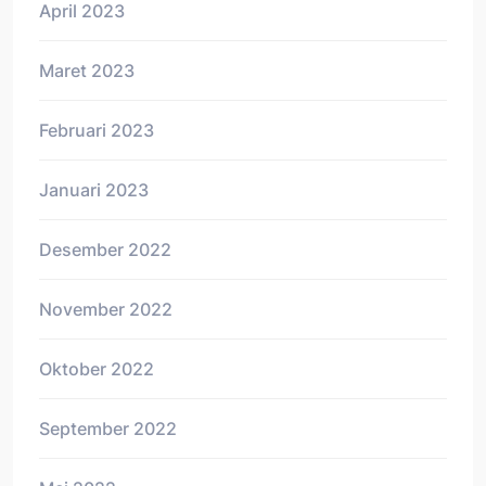
April 2023
Maret 2023
Februari 2023
Januari 2023
Desember 2022
November 2022
Oktober 2022
September 2022