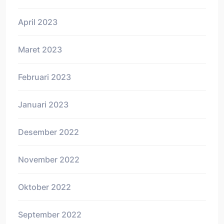
April 2023
Maret 2023
Februari 2023
Januari 2023
Desember 2022
November 2022
Oktober 2022
September 2022