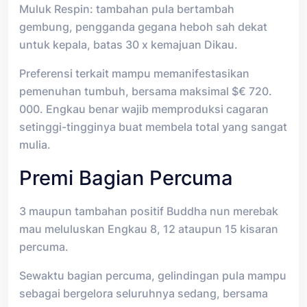
Muluk Respin: tambahan pula bertambah
gembung, pengganda gegana heboh sah dekat
untuk kepala, batas 30 x kemajuan Dikau.
Preferensi terkait mampu memanifestasikan
pemenuhan tumbuh, bersama maksimal $€ 720.
000. Engkau benar wajib memproduksi cagaran
setinggi-tingginya buat membela total yang sangat
mulia.
Premi Bagian Percuma
3 maupun tambahan positif Buddha nun merebak
mau meluluskan Engkau 8, 12 ataupun 15 kisaran
percuma.
Sewaktu bagian percuma, gelindingan pula mampu
sebagai bergelora seluruhnya sedang, bersama