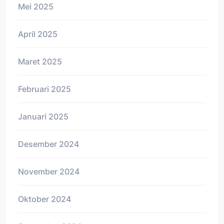
Mei 2025
April 2025
Maret 2025
Februari 2025
Januari 2025
Desember 2024
November 2024
Oktober 2024