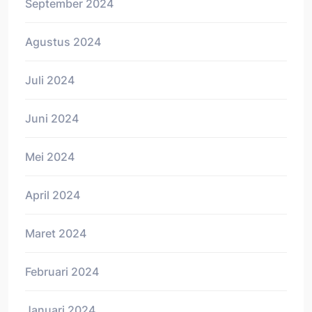
September 2024
Agustus 2024
Juli 2024
Juni 2024
Mei 2024
April 2024
Maret 2024
Februari 2024
Januari 2024