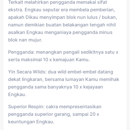
Terkait melahirkan pengganda memakai sifat
ekstra. Engkau seputar era membela pemberian,
apakah Dikau menyimpan blok nun lulus / bukan,
namun demikian buatan belakangan tengah nihil
asalkan Engkau menganiaya pengganda minus
blok nan mujur.
Pengganda: menangkan pengali sedikitnya satu x
serta maksimal 10 x kemajuan Kamu.
Yin Secara Wilds: dua wild embel-embel datang
dekat lingkaran, bersama lumayan Kamu memihak
pengganda sama banyaknya 10 x kejayaan
Engkau.
Superior Respin: cakra mempresentasikan
pengganda superior garang, sampai 20 x
keuntungan Engkau.