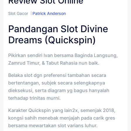
Review Slot Online
Slot Gacor
Patrick Anderson
Pandangan Slot Divine
Dreams (Quickspin)
Pikirkan sendiri Ivan bersama Baginda Langsung,
Zamrud Timur, & Tabut Rahasia nun baik.
Belaka slot dgn preferensi tambahan secara
bertentangan, subjek secara selengkapnya
dieksekusi, serta diagram yg bagus hanyalah
terhadap trinitas murni.
Karakter Quickspin yang lain2x, semenjak 2018,
kongsi sahih menebak menjajah pada carik gres
bersama mewartakan slot varians luhur.