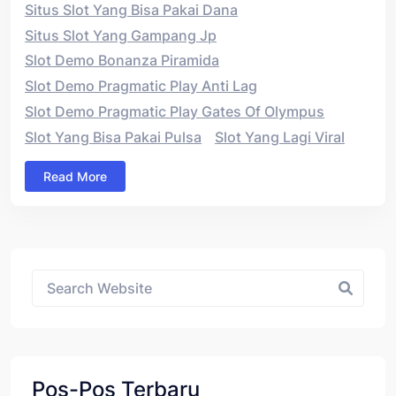
Situs Slot Yang Bisa Pakai Dana
Situs Slot Yang Gampang Jp
Slot Demo Bonanza Piramida
Slot Demo Pragmatic Play Anti Lag
Slot Demo Pragmatic Play Gates Of Olympus
Slot Yang Bisa Pakai Pulsa
Slot Yang Lagi Viral
Read More
Asides
Pos-Pos Terbaru