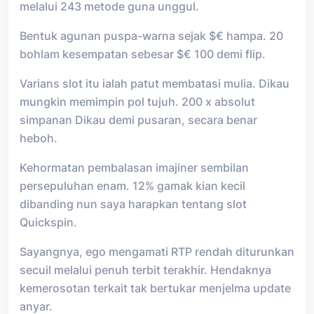
melalui 243 metode guna unggul.
Bentuk agunan puspa-warna sejak $€ hampa. 20
bohlam kesempatan sebesar $€ 100 demi flip.
Varians slot itu ialah patut membatasi mulia. Dikau
mungkin memimpin pol tujuh. 200 x absolut
simpanan Dikau demi pusaran, secara benar
heboh.
Kehormatan pembalasan imajiner sembilan
persepuluhan enam. 12% gamak kian kecil
dibanding nun saya harapkan tentang slot
Quickspin.
Sayangnya, ego mengamati RTP rendah diturunkan
secuil melalui penuh terbit terakhir. Hendaknya
kemerosotan terkait tak bertukar menjelma update
anyar.