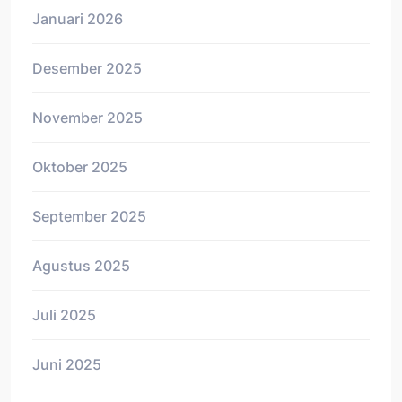
Januari 2026
Desember 2025
November 2025
Oktober 2025
September 2025
Agustus 2025
Juli 2025
Juni 2025