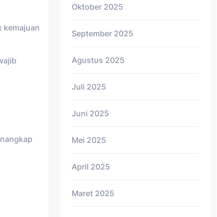
Oktober 2025
x kemajuan
September 2025
Agustus 2025
wajib
Juli 2025
Juni 2025
enangkap
Mei 2025
April 2025
Maret 2025