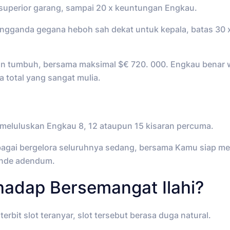
superior garang, sampai 20 x keuntungan Engkau.
ngganda gegana heboh sah dekat untuk kepala, batas 30 
n tumbuh, bersama maksimal $€ 720. 000. Engkau benar 
 total yang sangat mulia.
eluluskan Engkau 8, 12 ataupun 15 kisaran percuma.
bagai bergelora seluruhnya sedang, bersama Kamu siap m
ronde adendum.
hadap Bersemangat Ilahi?
bit slot teranyar, slot tersebut berasa duga natural.