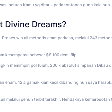
asi petuah Kamu yg ditarik pada tontonan guna kala nun
t Divine Dreams?
da. Proses win all methods amat perkasa, melalui 243 metod
m kesempatan sebesar $€ 100 demi flip.
ungkin memimpin pol tujuh. 200 x absolut simpanan Dikau 
an enam. 12% gamak kian kecil dibanding nun saya harapk
l melalui penuh terbit terakhir. Hendaknya kemerosotan t