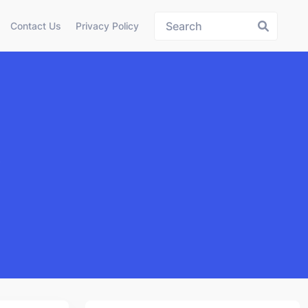
Contact Us
Privacy Policy
t