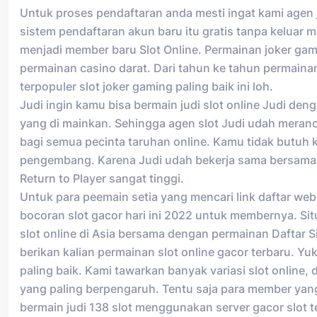
Untuk proses pendaftaran anda mesti ingat kami agen
sistem pendaftaran akun baru itu gratis tanpa keluar 
menjadi member baru Slot Online. Permainan joker gami
permainan casino darat. Dari tahun ke tahun permainan
terpopuler slot joker gaming paling baik ini loh.
Judi ingin kamu bisa bermain judi slot online Judi d
yang di mainkan. Sehingga agen slot Judi udah meranc
bagi semua pecinta taruhan online. Kamu tidak butuh k
pengembang. Karena Judi udah bekerja sama bersama d
Return to Player sangat tinggi.
Untuk para peemain setia yang mencari link daftar web
bocoran slot gacor hari ini 2022 untuk membernya. Sit
slot online di Asia bersama dengan permainan Daftar S
berikan kalian permainan slot online gacor terbaru. Yu
paling baik. Kami tawarkan banyak variasi slot online, 
yang paling berpengaruh. Tentu saja para member ya
bermain judi 138 slot menggunakan server gacor slot t