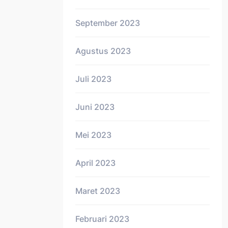
September 2023
Agustus 2023
Juli 2023
Juni 2023
Mei 2023
April 2023
Maret 2023
Februari 2023