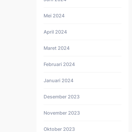
Mei 2024
April 2024
Maret 2024
Februari 2024
Januari 2024
Desember 2023
November 2023
Oktober 2023