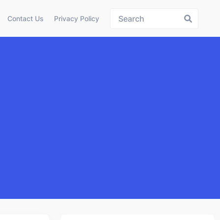
Contact Us
Privacy Policy