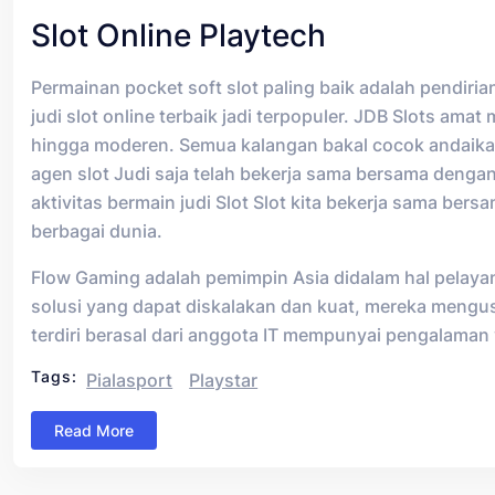
Slot Online Playtech
Permainan pocket soft slot paling baik adalah pendiria
judi slot online terbaik jadi terpopuler. JDB Slots ama
hingga moderen. Semua kalangan bakal cocok andaikan 
agen slot Judi saja telah bekerja sama bersama dengan
aktivitas bermain judi Slot Slot kita bekerja sama bers
berbagai dunia.
Flow Gaming adalah pemimpin Asia didalam hal pelayan
solusi yang dapat diskalakan dan kuat, mereka men
terdiri berasal dari anggota IT mempunyai pengalam
Tags:
Pialasport
Playstar
Read More