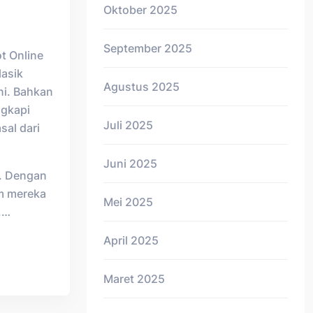
Oktober 2025
September 2025
t Online
lasik
Agustus 2025
ni. Bahkan
ngkapi
Juli 2025
sal dari
Juni 2025
i. Dengan
m mereka
Mei 2025
.…
April 2025
Maret 2025