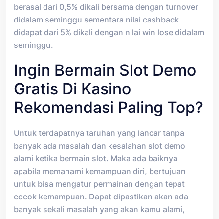
berasal dari 0,5% dikali bersama dengan turnover
didalam seminggu sementara nilai cashback
didapat dari 5% dikali dengan nilai win lose didalam
seminggu.
Ingin Bermain Slot Demo
Gratis Di Kasino
Rekomendasi Paling Top?
Untuk terdapatnya taruhan yang lancar tanpa
banyak ada masalah dan kesalahan slot demo
alami ketika bermain slot. Maka ada baiknya
apabila memahami kemampuan diri, bertujuan
untuk bisa mengatur permainan dengan tepat
cocok kemampuan. Dapat dipastikan akan ada
banyak sekali masalah yang akan kamu alami,