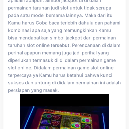
aplikasi apapun. Simbol jackpot di di dalam
permainan taruhan judi slot untuk tidak serupa
pada satu model bersama lainnya. Maka dari itu
Kamu harus Coba baca terlebih dahulu dan pahami
kombinasi apa saja yang memungkinkan Kamu
bisa mendapatkan simbol jackpot dari permainan
taruhan slot online tersebut. Perencanaan di dalam
perihal apapun memang juga jadi perihal yang
diperlukan termasuk di di dalam permainan game
slot online. Didalam permainan game slot online
terpercaya ya Kamu harus ketahui bahwa kunci
sukses dan untung di didalam permainan ini adalah
persiapan yang masak.