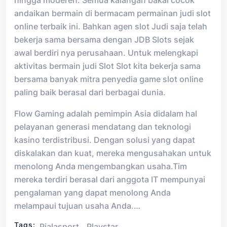
andaikan bermain di bermacam permainan judi slot
online terbaik ini. Bahkan agen slot Judi saja telah
bekerja sama bersama dengan JDB Slots sejak
awal berdiri nya perusahaan. Untuk melengkapi
aktivitas bermain judi Slot Slot kita bekerja sama
bersama banyak mitra penyedia game slot online
paling baik berasal dari berbagai dunia.
Flow Gaming adalah pemimpin Asia didalam hal
pelayanan generasi mendatang dan teknologi
kasino terdistribusi. Dengan solusi yang dapat
diskalakan dan kuat, mereka mengusahakan untuk
menolong Anda mengembangkan usaha.Tim
mereka terdiri berasal dari anggota IT mempunyai
pengalaman yang dapat menolong Anda
melampaui tujuan usaha Anda.…
Tags:
Pialasport
Playstar