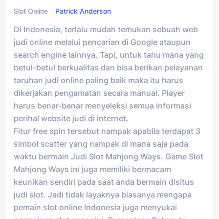
Slot Online
Patrick Anderson
Di Indonesia, terlalu mudah temukan sebuah web
judi online melalui pencarian di Google ataupun
search engine lainnya. Tapi, untuk tahu mana yang
betul-betul berkualitas dan bisa berikan pelayanan
taruhan judi online paling baik maka itu harus
dikerjakan pengamatan secara manual. Player
harus benar-benar menyeleksi semua informasi
perihal website judi di internet.
Fitur free spin tersebut nampak apabila terdapat 3
simbol scatter yang nampak di mana saja pada
waktu bermain Judi Slot Mahjong Ways. Game Slot
Mahjong Ways ini juga memiliki bermacam
keunikan sendiri pada saat anda bermain disitus
judi slot. Jadi tidak layaknya biasanya mengapa
pemain slot online Indonesia juga menyukai