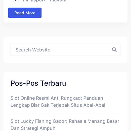
Read More
Asides
Pos-Pos Terbaru
Slot Online Resmi Anti Rungkad: Panduan
Lengkap Biar Gak Terjebak Situs Abal-Abal
Slot Lucky Fishing Gacor: Rahasia Menang Besar
Dan Strategi Ampuh