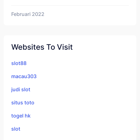
Februari 2022
Websites To Visit
slot88
macau303
judi slot
situs toto
togel hk
slot