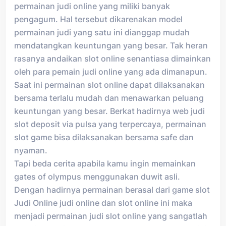
permainan judi online yang miliki banyak
pengagum. Hal tersebut dikarenakan model
permainan judi yang satu ini dianggap mudah
mendatangkan keuntungan yang besar. Tak heran
rasanya andaikan slot online senantiasa dimainkan
oleh para pemain judi online yang ada dimanapun.
Saat ini permainan slot online dapat dilaksanakan
bersama terlalu mudah dan menawarkan peluang
keuntungan yang besar. Berkat hadirnya web judi
slot deposit via pulsa yang terpercaya, permainan
slot game bisa dilaksanakan bersama safe dan
nyaman.
Tapi beda cerita apabila kamu ingin memainkan
gates of olympus menggunakan duwit asli.
Dengan hadirnya permainan berasal dari game slot
Judi Online judi online dan slot online ini maka
menjadi permainan judi slot online yang sangatlah