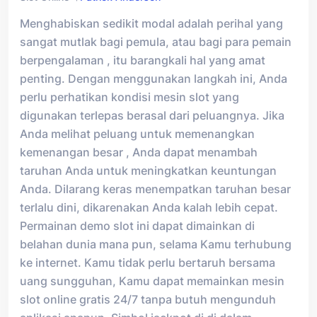
Menghabiskan sedikit modal adalah perihal yang
sangat mutlak bagi pemula, atau bagi para pemain
berpengalaman , itu barangkali hal yang amat
penting. Dengan menggunakan langkah ini, Anda
perlu perhatikan kondisi mesin slot yang
digunakan terlepas berasal dari peluangnya. Jika
Anda melihat peluang untuk memenangkan
kemenangan besar , Anda dapat menambah
taruhan Anda untuk meningkatkan keuntungan
Anda. Dilarang keras menempatkan taruhan besar
terlalu dini, dikarenakan Anda kalah lebih cepat.
Permainan demo slot ini dapat dimainkan di
belahan dunia mana pun, selama Kamu terhubung
ke internet. Kamu tidak perlu bertaruh bersama
uang sungguhan, Kamu dapat memainkan mesin
slot online gratis 24/7 tanpa butuh mengunduh