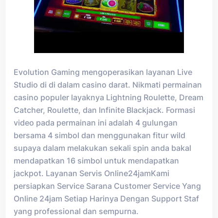
Evolution Gaming mengoperasikan layanan Live
Studio di di dalam casino darat. Nikmati permainan
casino populer layaknya Lightning Roulette, Dream
Catcher, Roulette, dan Infinite Blackjack. Formasi
video pada permainan ini adalah 4 gulungan
bersama 4 simbol dan menggunakan fitur wild
supaya dalam melakukan sekali spin anda bakal
mendapatkan 16 simbol untuk mendapatkan
jackpot. Layanan Servis Online24jamKami
persiapkan Service Sarana Customer Service Yang
Online 24jam Setiap Harinya Dengan Support Staf
yang professional dan sempurna.