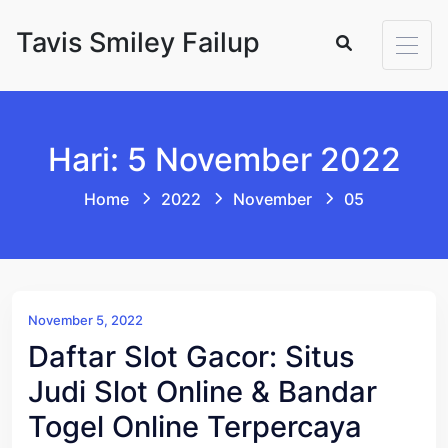
Skip to content
Tavis Smiley Failup
Hari: 5 November 2022
Home
2022
November
05
November 5, 2022
Daftar Slot Gacor: Situs
Judi Slot Online & Bandar
Togel Online Terpercaya