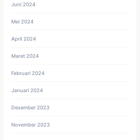
Juni 2024
Mei 2024
April 2024
Maret 2024
Februari 2024
Januari 2024
Desember 2023
November 2023