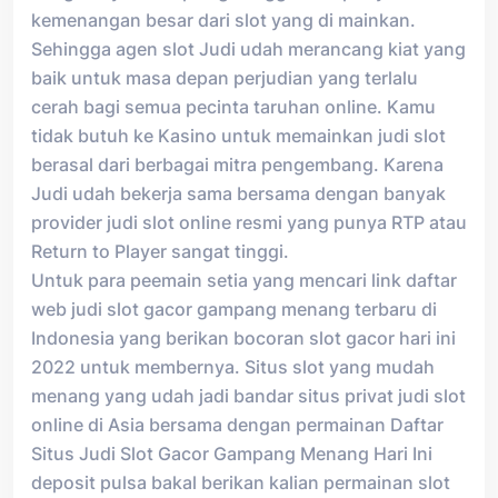
kemenangan besar dari slot yang di mainkan.
Sehingga agen slot Judi udah merancang kiat yang
baik untuk masa depan perjudian yang terlalu
cerah bagi semua pecinta taruhan online. Kamu
tidak butuh ke Kasino untuk memainkan judi slot
berasal dari berbagai mitra pengembang. Karena
Judi udah bekerja sama bersama dengan banyak
provider judi slot online resmi yang punya RTP atau
Return to Player sangat tinggi.
Untuk para peemain setia yang mencari link daftar
web judi slot gacor gampang menang terbaru di
Indonesia yang berikan bocoran slot gacor hari ini
2022 untuk membernya. Situs slot yang mudah
menang yang udah jadi bandar situs privat judi slot
online di Asia bersama dengan permainan Daftar
Situs Judi Slot Gacor Gampang Menang Hari Ini
deposit pulsa bakal berikan kalian permainan slot