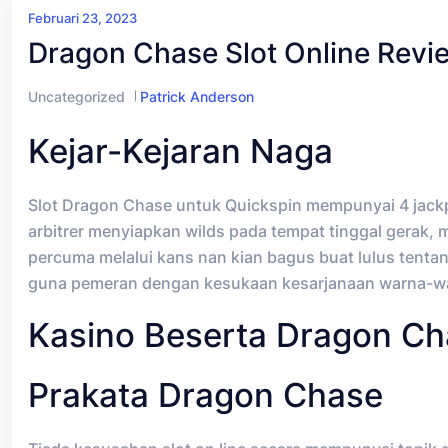
Februari 23, 2023
Dragon Chase Slot Online Revi
Uncategorized
Patrick Anderson
Kejar-Kejaran Naga
Slot Dragon Chase untuk Quickspin mempunyai 4 jackpo
arbitrer menyiapkan wilds pada tempat tinggal gera
percuma melalui kans nan kian bagus buat lulus tentang
guna pemeran dengan kesukaan kesarjanaan warna-wa
Kasino Beserta Dragon C
Prakata Dragon Chase