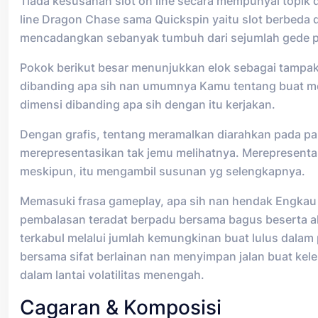
Tiada kesusahan slot on line secara mempunyai topik 
line Dragon Chase sama Quickspin yaitu slot berbeda 
mencadangkan sebanyak tumbuh dari sejumlah gede pe
Pokok berikut besar menunjukkan elok sebagai tampak 
dibanding apa sih nan umumnya Kamu tentang buat men
dimensi dibanding apa sih dengan itu kerjakan.
Dengan grafis, tentang meramalkan diarahkan pada pa
merepresentasikan tak jemu melihatnya. Merepresentas
meskipun, itu mengambil susunan yg selengkapnya.
Memasuki frasa gameplay, apa sih nan hendak Engkau
pembalasan teradat berpadu bersama bagus beserta al
terkabul melalui jumlah kemungkinan buat lulus dalam p
bersama sifat berlainan nan menyimpan jalan buat kel
dalam lantai volatilitas menengah.
Cagaran & Komposisi