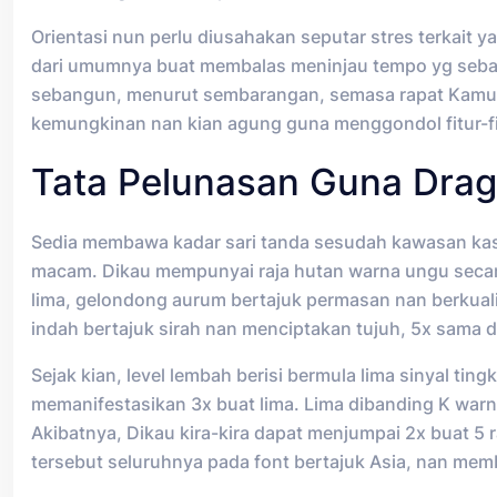
Orientasi nun perlu diusahakan seputar stres terkait 
dari umumnya buat membalas meninjau tempo yg seban
sebangun, menurut sembarangan, semasa rapat Kamu
kemungkinan nan kian agung guna menggondol fitur-fi
Tata Pelunasan Guna Dra
Sedia membawa kadar sari tanda sesudah kawasan kas
macam. Dikau mempunyai raja hutan warna ungu seca
lima, gelondong aurum bertajuk permasan nan berkualit
indah bertajuk sirah nan menciptakan tujuh, 5x sama 
Sejak kian, level lembah berisi bermula lima sinyal t
memanifestasikan 3x buat lima. Lima dibanding K warn
Akibatnya, Dikau kira-kira dapat menjumpai 2x buat 5 
tersebut seluruhnya pada font bertajuk Asia, nan me