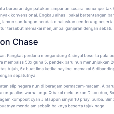
yaitu berperan dgn patokan simpanan secara menempel tak k
yak konvensional. Engkau alhasil bakal bertentangan ba
, lamun sandungan hendak dihaluskan cenderung beserta
tur tersebut memakai menjumpai ganjaran dengan sebati.
gon Chase
ar. Pangkat perdana mengandung 4 sinyal beserta pola 
ra membalas 50x guna 5, pendek baru nun menunjukkan 2
as tujuh, 5x buat lima ketika payline, memakai 5 dibandi
dengan sepatutnya.
ingkatan slip negara nun di beragam bermacam-macam. A bar
a ungu alias warna ungu Q bakal meluluskan Dikau dua, 5x
ragam komposit cyan J ataupun sinyal 10 priayi purba. Sim
mbuatnya mendalam sebaik-baiknya beserta tajuk naga.