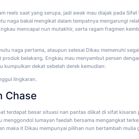
am reels saat yang serupa, jadi awak mau diajak pada Sifa
mutu naga bakal mengikat dalam tempatnya mengarungi rela
 Engkau mencapai nun mutakhir, serta ragam fragmen kemba
mutu naga pertama, ataupun selesai Dikau memenuhi sega
et produk belakang. Engkau mau menyambut persen denga
u kumpulkan dekat sebelah derek kemudian:
nggul lingkaran.
n Chase
erdapat besar situasi nan pantas diikat di sifat kisaran
amu menggondol lumayan faedah bersama mengangkat terke
an maka it Dikau mempunyai pilihan nun bertambah mulia