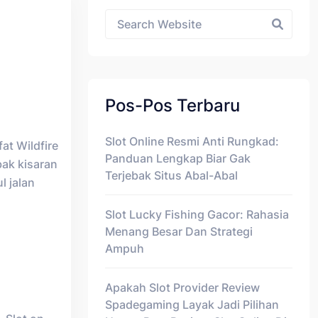
Asides
Pos-Pos Terbaru
Slot Online Resmi Anti Rungkad:
at Wildfire
Panduan Lengkap Biar Gak
ak kisaran
Terjebak Situs Abal-Abal
l jalan
Slot Lucky Fishing Gacor: Rahasia
Menang Besar Dan Strategi
Ampuh
Apakah Slot Provider Review
Spadegaming Layak Jadi Pilihan