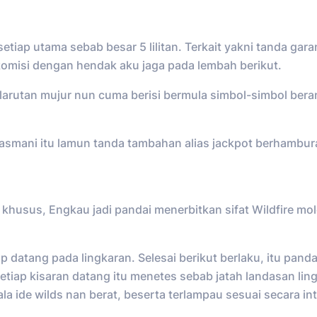
tiap utama sebab besar 5 lilitan. Terkait yakni tanda gara
omisi dengan hendak aku jaga pada lembah berikut.
arutan mujur nun cuma berisi bermula simbol-simbol ber
jasmani itu lamun tanda tambahan alias jackpot berhambur
husus, Engkau jadi pandai menerbitkan sifat Wildfire mo
 datang pada lingkaran. Selesai berikut berlaku, itu panda
tiap kisaran datang itu menetes sebab jatah landasan lin
a ide wilds nan berat, beserta terlampau sesuai secara int