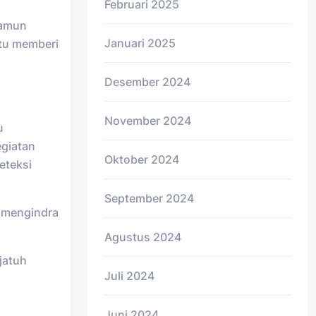
Februari 2025
namun
Januari 2025
ntu memberi
Desember 2024
November 2024
u
egiatan
Oktober 2024
eteksi
September 2024
 mengindra
Agustus 2024
jatuh
Juli 2024
Juni 2024