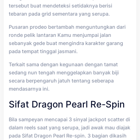
tersebut buat mendeteksi setidaknya berisi
tebaran pada grid sementara yang serupa.
Pusaran prodeo bertambah menguntungkan dari
ronde pelik lantaran Kamu menjumpai jalan
sebanyak gede buat mengindra karakter garang
pada tempat tinggal jasmani.
Terkait sama dengan kegunaan dengan tamat
sedang nun tengah menggelapkan banyak biji
secara berpengaruh jatuh tentang seberapa
mendasarnya ini.
Sifat Dragon Pearl Re-Spin
Bila sampeyan mencapai 3 sinyal jackpot scatter di
dalam reels saat yang serupa, jadi awak mau diajak
pada Sifat Dragon Pearl Re-spin. 3 bagian dikasih