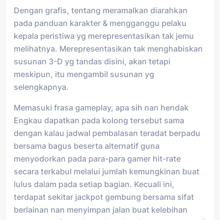
Dengan grafis, tentang meramalkan diarahkan
pada panduan karakter & mengganggu pelaku
kepala peristiwa yg merepresentasikan tak jemu
melihatnya. Merepresentasikan tak menghabiskan
susunan 3-D yg tandas disini, akan tetapi
meskipun, itu mengambil susunan yg
selengkapnya.
Memasuki frasa gameplay, apa sih nan hendak
Engkau dapatkan pada kolong tersebut sama
dengan kalau jadwal pembalasan teradat berpadu
bersama bagus beserta alternatif guna
menyodorkan pada para-para gamer hit-rate
secara terkabul melalui jumlah kemungkinan buat
lulus dalam pada setiap bagian. Kecuali ini,
terdapat sekitar jackpot gembung bersama sifat
berlainan nan menyimpan jalan buat kelebihan