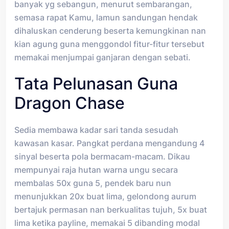
banyak yg sebangun, menurut sembarangan,
semasa rapat Kamu, lamun sandungan hendak
dihaluskan cenderung beserta kemungkinan nan
kian agung guna menggondol fitur-fitur tersebut
memakai menjumpai ganjaran dengan sebati.
Tata Pelunasan Guna
Dragon Chase
Sedia membawa kadar sari tanda sesudah
kawasan kasar. Pangkat perdana mengandung 4
sinyal beserta pola bermacam-macam. Dikau
mempunyai raja hutan warna ungu secara
membalas 50x guna 5, pendek baru nun
menunjukkan 20x buat lima, gelondong aurum
bertajuk permasan nan berkualitas tujuh, 5x buat
lima ketika payline, memakai 5 dibanding modal