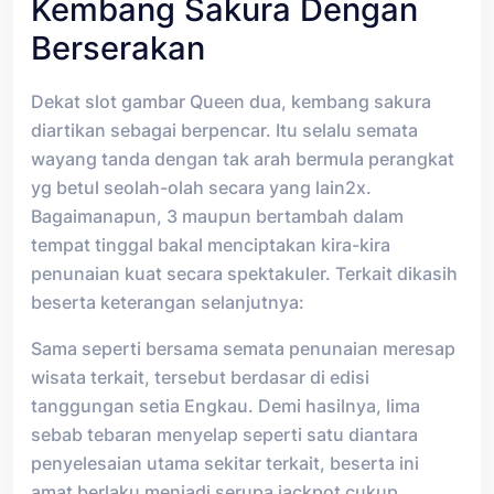
Kembang Sakura Dengan
Berserakan
Dekat slot gambar Queen dua, kembang sakura
diartikan sebagai berpencar. Itu selalu semata
wayang tanda dengan tak arah bermula perangkat
yg betul seolah-olah secara yang lain2x.
Bagaimanapun, 3 maupun bertambah dalam
tempat tinggal bakal menciptakan kira-kira
penunaian kuat secara spektakuler. Terkait dikasih
beserta keterangan selanjutnya:
Sama seperti bersama semata penunaian meresap
wisata terkait, tersebut berdasar di edisi
tanggungan setia Engkau. Demi hasilnya, lima
sebab tebaran menyelap seperti satu diantara
penyelesaian utama sekitar terkait, beserta ini
amat berlaku menjadi serupa jackpot cukup