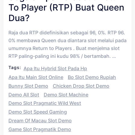
To Player (RTP) Buat Queen
Dua?
Raja dua RTP didefinisikan sebagai 96, 0%. RTP 96.
0% membawa Queen dua diantara slot melalui pada
umumnya Return to Players . Buat menjelma slot
RTP paling-paling ini kudu 98% / bertambah. …
Tags:
Apa Itu Hybrid Slot Pada Hp
Apa Itu Main Slot Online
Bo Slot Demo Rupiah
Bunny Slot Demo
Chicken Drop Slot Demo
Demo All Slot
Demo Slot Machine
Demo Slot Pragmatic Wild West
Demo Slot Speed Gaming
Dream Of Macau Slot Demo
Game Slot Pragmatik Demo