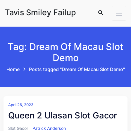
Skip to content
Tavis Smiley Failup
Tag: Dream Of Macau Slot
Demo
Home
Posts tagged "Dream Of Macau Slot Demo"
April 26, 2023
Queen 2 Ulasan Slot Gacor
Slot Gacor
Patrick Anderson