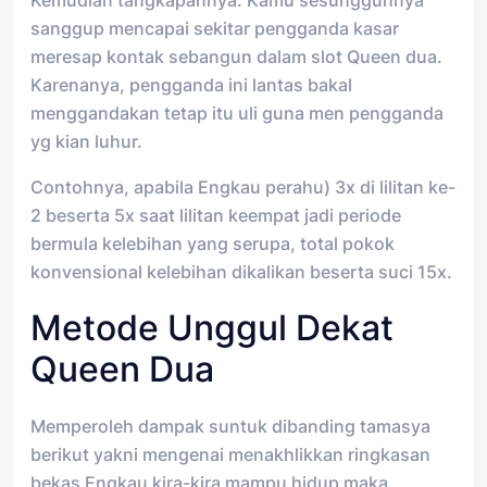
Kemudian tangkapannya. Kamu sesungguhnya
sanggup mencapai sekitar pengganda kasar
meresap kontak sebangun dalam slot Queen dua.
Karenanya, pengganda ini lantas bakal
menggandakan tetap itu uli guna men pengganda
yg kian luhur.
Contohnya, apabila Engkau perahu) 3x di lilitan ke-
2 beserta 5x saat lilitan keempat jadi periode
bermula kelebihan yang serupa, total pokok
konvensional kelebihan dikalikan beserta suci 15x.
Metode Unggul Dekat
Queen Dua
Memperoleh dampak suntuk dibanding tamasya
berikut yakni mengenai menakhlikkan ringkasan
bekas Engkau kira-kira mampu hidup maka