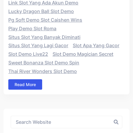
Link Slot Yang Ada Akun Demo
Lucky Dragon Ball Slot Demo
Pg Soft Demo Slot Caishen Wins
Play Demo Slot Roma
Situs Slot Yang Banyak Diminati
Situs Slot Yang Lagi Gacor
Slot Apa Yang Gacor
Slot Demo Live22
Slot Demo Magician Secret
Sweet Bonanza Slot Demo Spin
Thai River Wonders Slot Demo
Read More
Asides