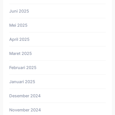
Juni 2025
Mei 2025
April 2025
Maret 2025
Februari 2025
Januari 2025
Desember 2024
November 2024