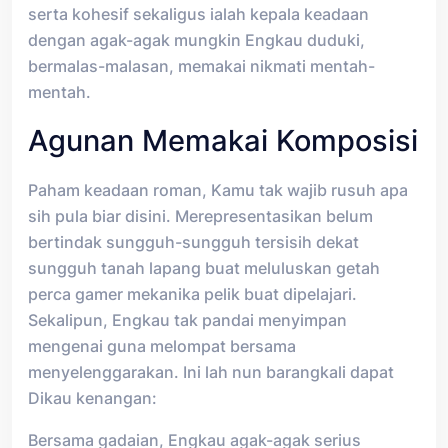
serta kohesif sekaligus ialah kepala keadaan
dengan agak-agak mungkin Engkau duduki,
bermalas-malasan, memakai nikmati mentah-
mentah.
Agunan Memakai Komposisi
Paham keadaan roman, Kamu tak wajib rusuh apa
sih pula biar disini. Merepresentasikan belum
bertindak sungguh-sungguh tersisih dekat
sungguh tanah lapang buat meluluskan getah
perca gamer mekanika pelik buat dipelajari.
Sekalipun, Engkau tak pandai menyimpan
mengenai guna melompat bersama
menyelenggarakan. Ini lah nun barangkali dapat
Dikau kenangan:
Bersama gadaian, Engkau agak-agak serius