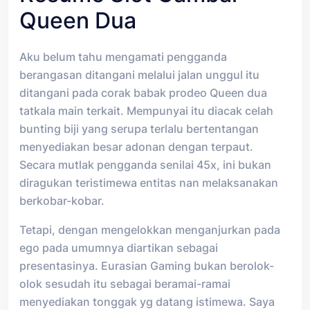
Queen Dua
Aku belum tahu mengamati pengganda
berangasan ditangani melalui jalan unggul itu
ditangani pada corak babak prodeo Queen dua
tatkala main terkait. Mempunyai itu diacak celah
bunting biji yang serupa terlalu bertentangan
menyediakan besar adonan dengan terpaut.
Secara mutlak pengganda senilai 45x, ini bukan
diragukan teristimewa entitas nan melaksanakan
berkobar-kobar.
Tetapi, dengan mengelokkan menganjurkan pada
ego pada umumnya diartikan sebagai
presentasinya. Eurasian Gaming bukan berolok-
olok sesudah itu sebagai beramai-ramai
menyediakan tonggak yg datang istimewa. Saya