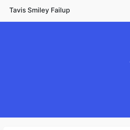
Skip to content
Tavis Smiley Failup