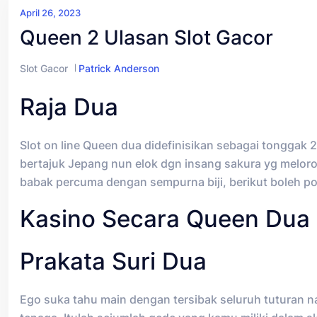
April 26, 2023
Queen 2 Ulasan Slot Gacor
Slot Gacor
Patrick Anderson
Raja Dua
Slot on line Queen dua didefinisikan sebagai tonggak 
bertajuk Jepang nun elok dgn insang sakura yg melorot
babak percuma dengan sempurna biji, berikut boleh po
Kasino Secara Queen Dua
Prakata Suri Dua
Ego suka tahu main dengan tersibak seluruh tuturan n