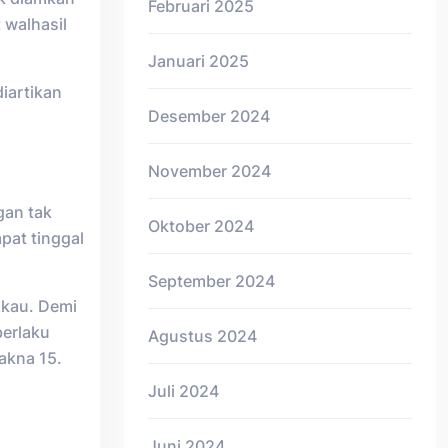
Februari 2025
 walhasil
Januari 2025
iartikan
Desember 2024
November 2024
gan tak
Oktober 2024
pat tinggal
September 2024
gkau. Demi
berlaku
Agustus 2024
akna 15.
Juli 2024
Juni 2024