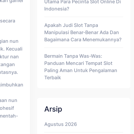
ikan gamer
Utama Para Pecinta Slot Online Di
Indonesia?
 secara
Apakah Judi Slot Tanpa
Manipulasi Benar-Benar Ada Dan
Bagaimana Cara Menemukannya?
gian nun
k. Kecuali
Bermain Tanpa Was-Was:
ktur nan
Panduan Mencari Tempat Slot
ntangan
Paling Aman Untuk Pengalaman
ntasnya.
Terbaik
ngimbuhkan
g
aan nun
Arsip
ohesif
 mentah-
Agustus 2026