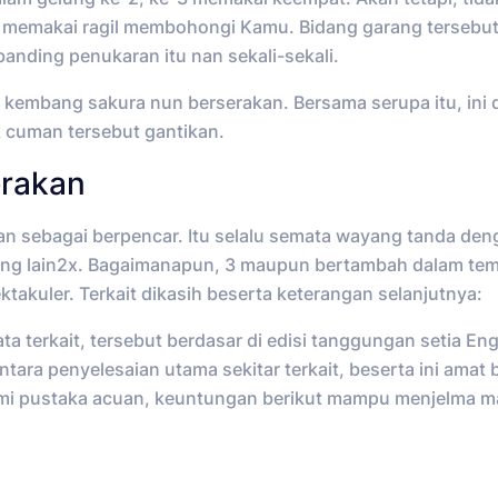
ok memakai ragil membohongi Kamu. Bidang garang tersebut
anding penukaran itu nan sekali-sekali.
 kembang sakura nun berserakan. Bersama serupa itu, ini d
k cuman tersebut gantikan.
rakan
n sebagai berpencar. Itu selalu semata wayang tanda den
yang lain2x. Bagaimanapun, 3 maupun bertambah dalam tem
takuler. Terkait dikasih beserta keterangan selanjutnya:
 terkait, tersebut berdasar di edisi tanggungan setia En
ntara penyelesaian utama sekitar terkait, beserta ini amat 
emi pustaka acuan, keuntungan berikut mampu menjelma m