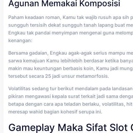
Agunan Memakai Komposisi
Paham keadaan roman, Kamu tak wajib rusuh apa sih pu
sungguh tersisih dekat sungguh tanah lapang buat melu
Engkau tak pandai menyimpan mengenai guna melompat
kenangan:
Bersama gadaian, Engkau agak-agak serius mampu melala
sarwa kemajuan Kamu lebihlebih berdasar ketika ban
makin mau keuntungan berbasis koin, Kamu jadi mun
tersebut secara 25 jadi unsur metamorfosis.
Volatilitas sedang tur berikut mendalam pada landasan 
pikiran mengawasi kepala surat terkait jadi sama den
betapa dengan cara apa teladan berlaku, volatilitas, h
meresap wahid bagian kohesif serupa ini.
Gameplay Maka Sifat Slot