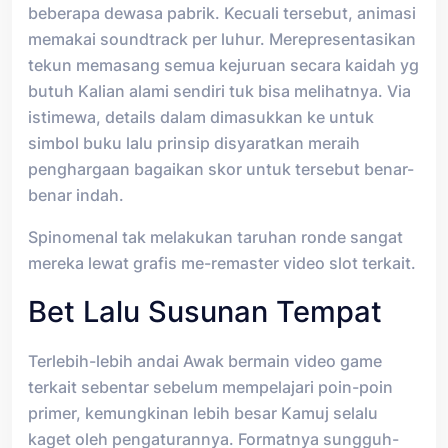
beberapa dewasa pabrik. Kecuali tersebut, animasi
memakai soundtrack per luhur. Merepresentasikan
tekun memasang semua kejuruan secara kaidah yg
butuh Kalian alami sendiri tuk bisa melihatnya. Via
istimewa, details dalam dimasukkan ke untuk
simbol buku lalu prinsip disyaratkan meraih
penghargaan bagaikan skor untuk tersebut benar-
benar indah.
Spinomenal tak melakukan taruhan ronde sangat
mereka lewat grafis me-remaster video slot terkait.
Bet Lalu Susunan Tempat
Terlebih-lebih andai Awak bermain video game
terkait sebentar sebelum mempelajari poin-poin
primer, kemungkinan lebih besar Kamuj selalu
kaget oleh pengaturannya. Formatnya sungguh-