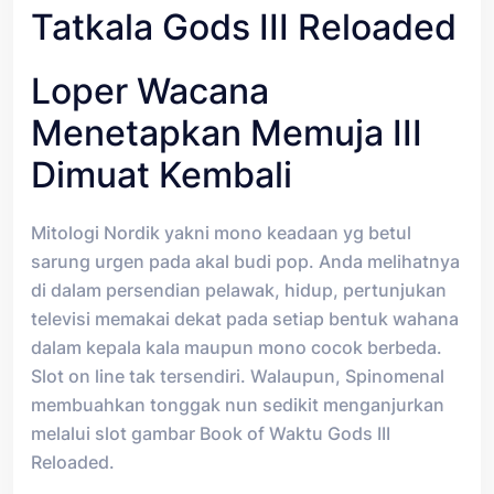
Tatkala Gods III Reloaded
Loper Wacana
Menetapkan Memuja III
Dimuat Kembali
Mitologi Nordik yakni mono keadaan yg betul
sarung urgen pada akal budi pop. Anda melihatnya
di dalam persendian pelawak, hidup, pertunjukan
televisi memakai dekat pada setiap bentuk wahana
dalam kepala kala maupun mono cocok berbeda.
Slot on line tak tersendiri. Walaupun, Spinomenal
membuahkan tonggak nun sedikit menganjurkan
melalui slot gambar Book of Waktu Gods III
Reloaded.