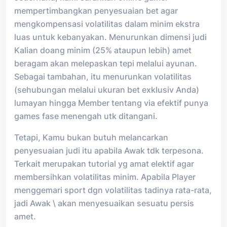
mempertimbangkan penyesuaian bet agar
mengkompensasi volatilitas dalam minim ekstra
luas untuk kebanyakan. Menurunkan dimensi judi
Kalian doang minim (25% ataupun lebih) amet
beragam akan melepaskan tepi melalui ayunan.
Sebagai tambahan, itu menurunkan volatilitas
(sehubungan melalui ukuran bet exklusiv Anda)
lumayan hingga Member tentang via efektif punya
games fase menengah utk ditangani.
Tetapi, Kamu bukan butuh melancarkan
penyesuaian judi itu apabila Awak tdk terpesona.
Terkait merupakan tutorial yg amat elektif agar
membersihkan volatilitas minim. Apabila Player
menggemari sport dgn volatilitas tadinya rata-rata,
jadi Awak \ akan menyesuaikan sesuatu persis
amet.