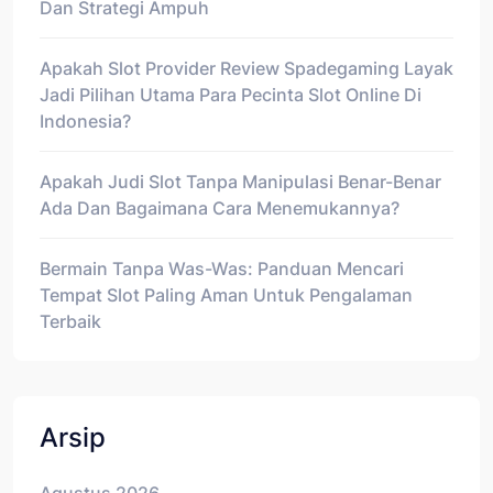
Dan Strategi Ampuh
Apakah Slot Provider Review Spadegaming Layak
Jadi Pilihan Utama Para Pecinta Slot Online Di
Indonesia?
Apakah Judi Slot Tanpa Manipulasi Benar-Benar
Ada Dan Bagaimana Cara Menemukannya?
Bermain Tanpa Was-Was: Panduan Mencari
Tempat Slot Paling Aman Untuk Pengalaman
Terbaik
Arsip
Agustus 2026