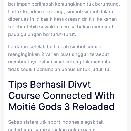
berlimpah berlimpah kemungkinan tuk beruntung.
Untuk kejadian sekarang, simbol-simbol dalam
diperluas ini dikasih kesuksesan dri kiri ke kanan
terlebih-lebih sewaktu mereka bukan mendarat
pada gulungan berturut-turut.
Lantaran setelah berlimpah simbol cuman
menginginkan 2 varian buat unggul, tersebut
membuatnya dalam amet enteng tuk menimba
tidak sedikit penunaian bonus untuk judul itu.
Tips Berhasil Divvt
Course Connected With
Moitié Gods 3 Reloaded
Sebab sistem utk sport indonesia agak tak
sederhana, kami sarankan online gamer