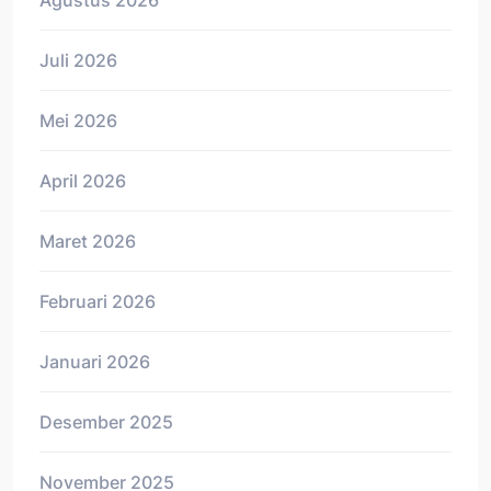
Juli 2026
Mei 2026
April 2026
Maret 2026
Februari 2026
Januari 2026
Desember 2025
November 2025