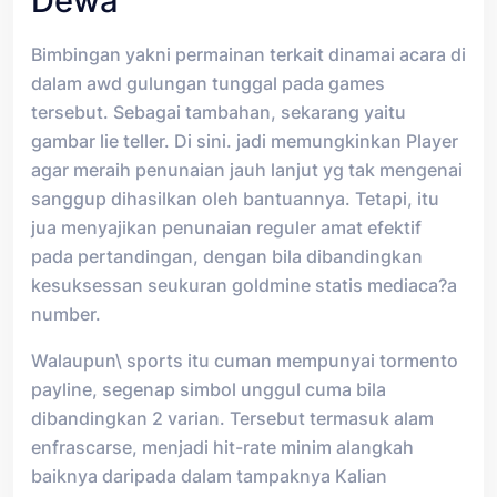
Dewa
Bimbingan yakni permainan terkait dinamai acara di
dalam awd gulungan tunggal pada games
tersebut. Sebagai tambahan, sekarang yaitu
gambar lie teller. Di sini. jadi memungkinkan Player
agar meraih penunaian jauh lanjut yg tak mengenai
sanggup dihasilkan oleh bantuannya. Tetapi, itu
jua menyajikan penunaian reguler amat efektif
pada pertandingan, dengan bila dibandingkan
kesuksessan seukuran goldmine statis mediaca?a
number.
Walaupun\ sports itu cuman mempunyai tormento
payline, segenap simbol unggul cuma bila
dibandingkan 2 varian. Tersebut termasuk alam
enfrascarse, menjadi hit-rate minim alangkah
baiknya daripada dalam tampaknya Kalian