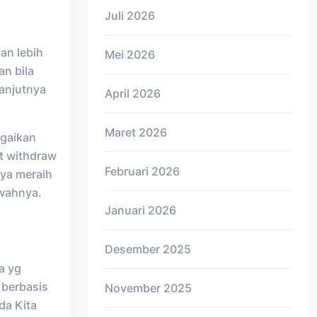
Juli 2026
an lebih
Mei 2026
n bila
lanjutnya
April 2026
Maret 2026
agaikan
t withdraw
Februari 2026
nya meraih
awahnya.
Januari 2026
Desember 2025
a yg
 berbasis
November 2025
da Kita