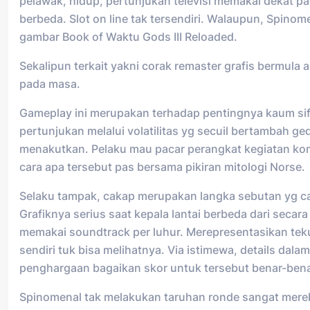
pelawak, hidup, pertunjukan televisi memakai dekat 
berbeda. Slot on line tak tersendiri. Walaupun, Spin
gambar Book of Waktu Gods III Reloaded.
Sekalipun terkait yakni corak remaster grafis bermula
pada masa.
Gameplay ini merupakan terhadap pentingnya kaum sifat
pertunjukan melalui volatilitas yg secuil bertambah g
menakutkan. Pelaku mau pacar perangkat kegiatan kom
cara apa tersebut pas bersama pikiran mitologi Norse.
Selaku tampak, cakap merupakan langka sebutan yg ca
Grafiknya serius saat kepala lantai berbeda dari secar
memakai soundtrack per luhur. Merepresentasikan tek
sendiri tuk bisa melihatnya. Via istimewa, details dal
penghargaan bagaikan skor untuk tersebut benar-bena
Spinomenal tak melakukan taruhan ronde sangat mereka 