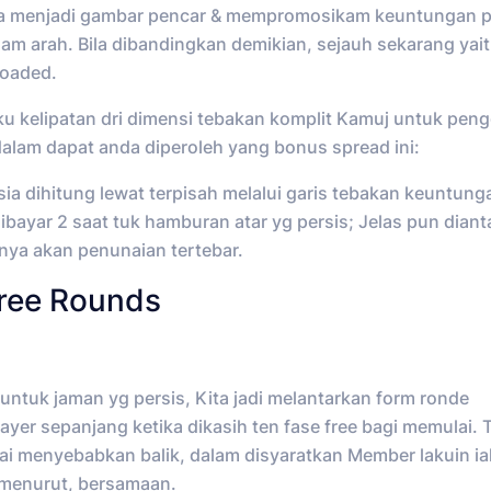
nya menjadi gambar pencar & mempromosikam keuntungan 
alam arah. Bila dibandingkan demikian, sejauh sekarang ya
loaded.
ku kelipatan dri dimensi tebakan komplit Kamuj untuk peng
dalam dapat anda diperoleh yang bonus spread ini:
 dihitung lewat terpisah melalui garis tebakan keuntunga
dibayar 2 saat tuk hamburan atar yg persis; Jelas pun dian
nnya akan penunaian tertebar.
Free Rounds
untuk jaman yg persis, Kita jadi melantarkan form ronde
yer sepanjang ketika dikasih ten fase free bagi memulai. T
ai menyebabkan balik, dalam disyaratkan Member lakuin ia
amenurut, bersamaan.