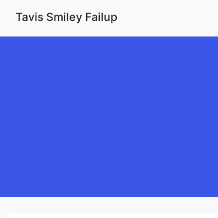
Skip to content
Tavis Smiley Failup