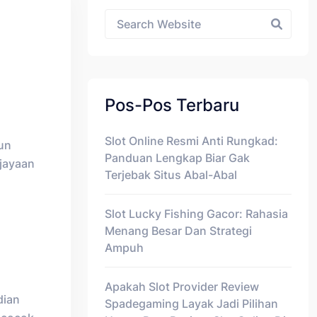
Asides
Pos-Pos Terbaru
Slot Online Resmi Anti Rungkad:
Pun
Panduan Lengkap Biar Gak
ejayaan
Terjebak Situs Abal-Abal
Slot Lucky Fishing Gacor: Rahasia
Menang Besar Dan Strategi
Ampuh
Apakah Slot Provider Review
dian
Spadegaming Layak Jadi Pilihan