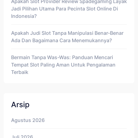
Apakah Slot Provider Review Spadegaming Layak
Jadi Pilihan Utama Para Pecinta Slot Online Di
Indonesia?
Apakah Judi Slot Tanpa Manipulasi Benar-Benar
Ada Dan Bagaimana Cara Menemukannya?
Bermain Tanpa Was-Was: Panduan Mencari
Tempat Slot Paling Aman Untuk Pengalaman
Terbaik
Arsip
Agustus 2026
Juli 2026