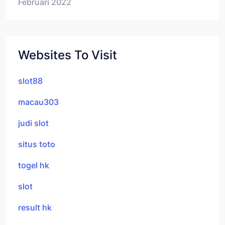
Februari 2022
Websites To Visit
slot88
macau303
judi slot
situs toto
togel hk
slot
result hk