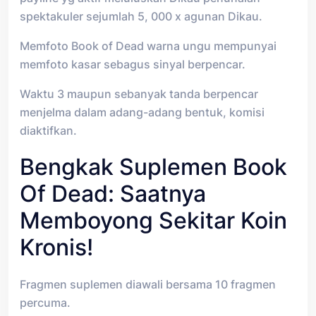
spektakuler sejumlah 5, 000 x agunan Dikau.
Memfoto Book of Dead warna ungu mempunyai
memfoto kasar sebagus sinyal berpencar.
Waktu 3 maupun sebanyak tanda berpencar
menjelma dalam adang-adang bentuk, komisi
diaktifkan.
Bengkak Suplemen Book
Of Dead: Saatnya
Memboyong Sekitar Koin
Kronis!
Fragmen suplemen diawali bersama 10 fragmen
percuma.