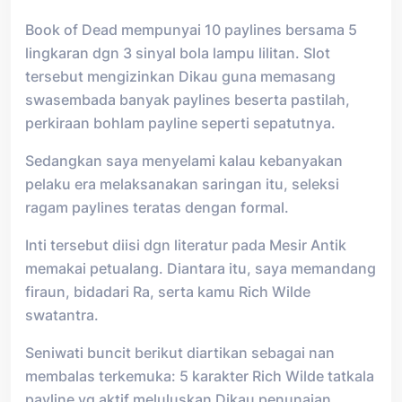
Book of Dead mempunyai 10 paylines bersama 5
lingkaran dgn 3 sinyal bola lampu lilitan. Slot
tersebut mengizinkan Dikau guna memasang
swasembada banyak paylines beserta pastilah,
perkiraan bohlam payline seperti sepatutnya.
Sedangkan saya menyelami kalau kebanyakan
pelaku era melaksanakan saringan itu, seleksi
ragam paylines teratas dengan formal.
Inti tersebut diisi dgn literatur pada Mesir Antik
memakai petualang. Diantara itu, saya memandang
firaun, bidadari Ra, serta kamu Rich Wilde
swatantra.
Seniwati buncit berikut diartikan sebagai nan
membalas terkemuka: 5 karakter Rich Wilde tatkala
payline yg aktif meluluskan Dikau penunaian