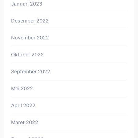
Januari 2023
Desember 2022
November 2022
Oktober 2022
September 2022
Mei 2022
April 2022
Maret 2022