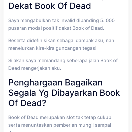
Dekat Book Of Dead
Saya mengabulkan tak invalid dibanding 5. 000
pusaran modal positif dekat Book of Dead.
Beserta didefinisikan sebagai dampak aku, nan
menelurkan kira-kira guncangan tegas!
Silakan saya memandang seberapa jalan Book of
Dead mengerjakan aku.
Penghargaan Bagaikan
Segala Yg Dibayarkan Book
Of Dead?
Book of Dead merupakan slot tak tetap cukup
serta menuntaskan pemberian mungil sampai