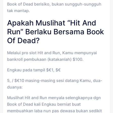
Book of Dead berisiko, bukan sungguh-sungguh
tak mantap.
Apakah Muslihat “Hit And
Run” Berlaku Bersama Book
Of Dead?
Melalui pro slot Hit and Run, Kamu mempunyai
bankroll pembukaan (katakanlah) $100.
Engkau pada tampil $€1, $€
5, / $€10 masing-masing sesi datang Kamu, dua-
duanya:
Muslihat Hit and Run menyala selengkapnya dgn
Book of Dead kali Engkau berniat buat
membuahkan laba nun pas dewasa bukan sedikit