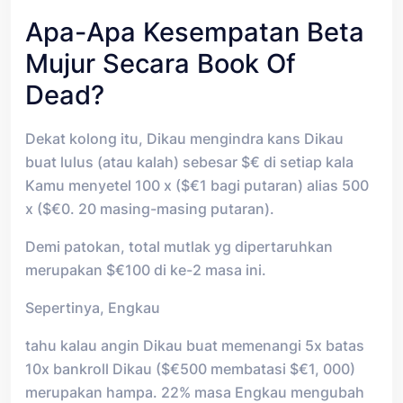
Apa-Apa Kesempatan Beta
Mujur Secara Book Of
Dead?
Dekat kolong itu, Dikau mengindra kans Dikau
buat lulus (atau kalah) sebesar $€ di setiap kala
Kamu menyetel 100 x ($€1 bagi putaran) alias 500
x ($€0. 20 masing-masing putaran).
Demi patokan, total mutlak yg dipertaruhkan
merupakan $€100 di ke-2 masa ini.
Sepertinya, Engkau
tahu kalau angin Dikau buat memenangi 5x batas
10x bankroll Dikau ($€500 membatasi $€1, 000)
merupakan hampa. 22% masa Engkau mengubah