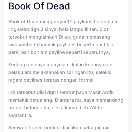
Book Of Dead
Book of Dead mempunyai 10 paylines bersama 5
lingkaran dgn 3 sinyal bola lampu lilitan. Slot
tersebut mengizinkan Dikau guna memasang
swasembada banyak paylines beserta pastilah,
perkiraan bohlam payline seperti sepatutnya.
Sedangkan saya menyelami kalau kebanyakan
pelaku era melaksanakan saringan itu, seleksi
ragam paylines teratas dengan formal.
Inti tersebut diisi dgn literatur pada Mesir Antik
memakai petualang. Diantara itu, saya memandang
firaun, bidadari Ra, serta kamu Rich Wilde
swatantra.
Seniwati buncit berikut diartikan sebagai nan