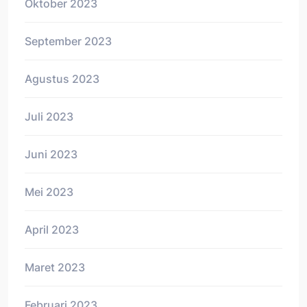
Oktober 2023
September 2023
Agustus 2023
Juli 2023
Juni 2023
Mei 2023
April 2023
Maret 2023
Februari 2023