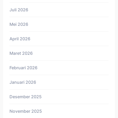
Juli 2026
Mei 2026
April 2026
Maret 2026
Februari 2026
Januari 2026
Desember 2025
November 2025