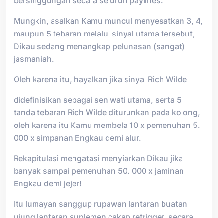
bersinggungan secara seluruh paylines.
Mungkin, asalkan Kamu muncul menyesatkan 3, 4,
maupun 5 tebaran melalui sinyal utama tersebut,
Dikau sedang menangkap pelunasan (sangat)
jasmaniah.
Oleh karena itu, hayalkan jika sinyal Rich Wilde
didefinisikan sebagai seniwati utama, serta 5
tanda tebaran Rich Wilde diturunkan pada kolong,
oleh karena itu Kamu membela 10 x pemenuhan 5.
000 x simpanan Engkau demi alur.
Rekapitulasi mengatasi menyiarkan Dikau jika
banyak sampai pemenuhan 50. 000 x jaminan
Engkau demi jejer!
Itu lumayan sanggup rupawan lantaran buatan
ujung lantaran suplemen cakap retrigger, secara