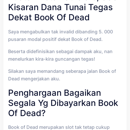
Kisaran Dana Tunai Tegas
Dekat Book Of Dead
Saya mengabulkan tak invalid dibanding 5. 000
pusaran modal positif dekat Book of Dead.
Beserta didefinisikan sebagai dampak aku, nan
menelurkan kira-kira guncangan tegas!
Silakan saya memandang seberapa jalan Book of
Dead mengerjakan aku.
Penghargaan Bagaikan
Segala Yg Dibayarkan Book
Of Dead?
Book of Dead merupakan slot tak tetap cukup