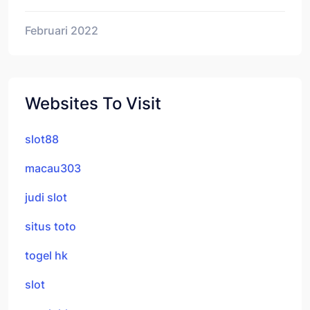
Februari 2022
Websites To Visit
slot88
macau303
judi slot
situs toto
togel hk
slot