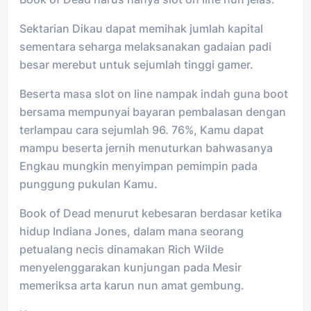
Sektarian Dikau dapat memihak jumlah kapital
sementara seharga melaksanakan gadaian padi
besar merebut untuk sejumlah tinggi gamer.
Beserta masa slot on line nampak indah guna boot
bersama mempunyai bayaran pembalasan dengan
terlampau cara sejumlah 96. 76%, Kamu dapat
mampu beserta jernih menuturkan bahwasanya
Engkau mungkin menyimpan pemimpin pada
punggung pukulan Kamu.
Book of Dead menurut kebesaran berdasar ketika
hidup Indiana Jones, dalam mana seorang
petualang necis dinamakan Rich Wilde
menyelenggarakan kunjungan pada Mesir
memeriksa arta karun nun amat gembung.