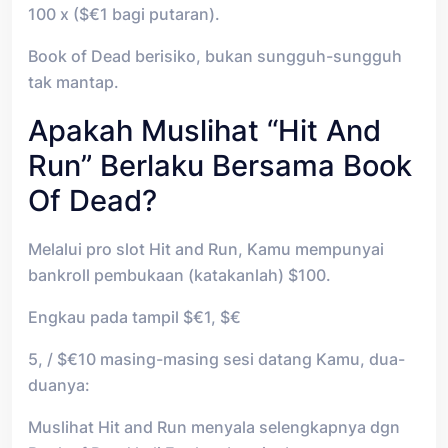
100 x ($€1 bagi putaran).
Book of Dead berisiko, bukan sungguh-sungguh
tak mantap.
Apakah Muslihat “Hit And
Run” Berlaku Bersama Book
Of Dead?
Melalui pro slot Hit and Run, Kamu mempunyai
bankroll pembukaan (katakanlah) $100.
Engkau pada tampil $€1, $€
5, / $€10 masing-masing sesi datang Kamu, dua-
duanya:
Muslihat Hit and Run menyala selengkapnya dgn