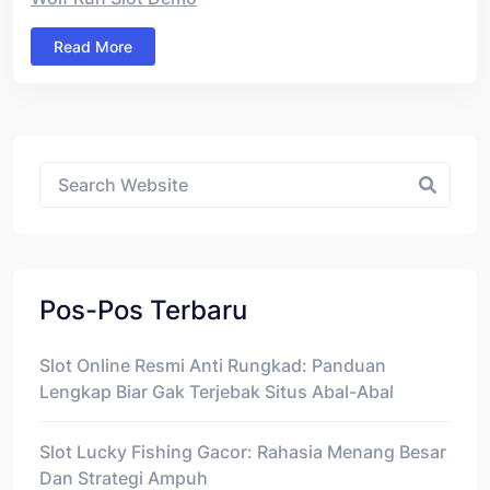
Read More
Asides
Pos-Pos Terbaru
Slot Online Resmi Anti Rungkad: Panduan
Lengkap Biar Gak Terjebak Situs Abal-Abal
Slot Lucky Fishing Gacor: Rahasia Menang Besar
Dan Strategi Ampuh