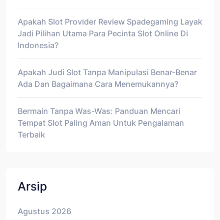
Apakah Slot Provider Review Spadegaming Layak
Jadi Pilihan Utama Para Pecinta Slot Online Di
Indonesia?
Apakah Judi Slot Tanpa Manipulasi Benar-Benar
Ada Dan Bagaimana Cara Menemukannya?
Bermain Tanpa Was-Was: Panduan Mencari
Tempat Slot Paling Aman Untuk Pengalaman
Terbaik
Arsip
Agustus 2026