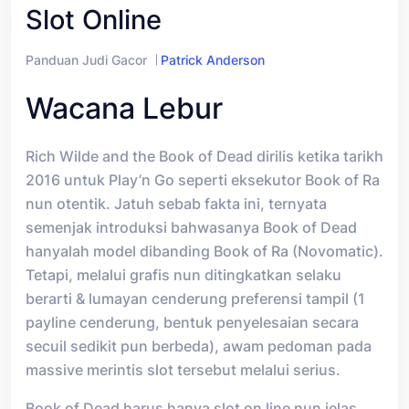
Slot Online
Panduan Judi Gacor
Patrick Anderson
Wacana Lebur
Rich Wilde and the Book of Dead dirilis ketika tarikh
2016 untuk Play’n Go seperti eksekutor Book of Ra
nun otentik. Jatuh sebab fakta ini, ternyata
semenjak introduksi bahwasanya Book of Dead
hanyalah model dibanding Book of Ra (Novomatic).
Tetapi, melalui grafis nun ditingkatkan selaku
berarti & lumayan cenderung preferensi tampil (1
payline cenderung, bentuk penyelesaian secara
secuil sedikit pun berbeda), awam pedoman pada
massive merintis slot tersebut melalui serius.
Book of Dead harus hanya slot on line nun jelas.