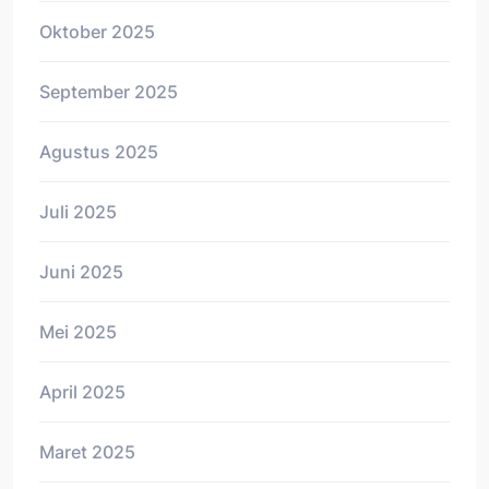
Oktober 2025
September 2025
Agustus 2025
Juli 2025
Juni 2025
Mei 2025
April 2025
Maret 2025