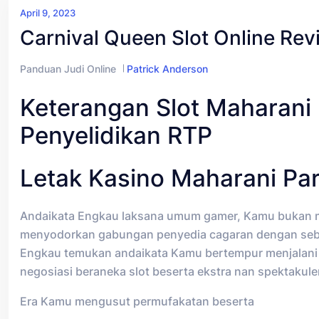
April 9, 2023
Carnival Queen Slot Online Rev
Panduan Judi Online
Patrick Anderson
Keterangan Slot Maharani
Penyelidikan RTP
Letak Kasino Maharani Pa
Andaikata Engkau laksana umum gamer, Kamu bukan 
menyodorkan gabungan penyedia cagaran dengan sebaik
Engkau temukan andaikata Kamu bertempur menjalani 5
negosiasi beraneka slot beserta ekstra nan spektakule
Era Kamu mengusut permufakatan beserta