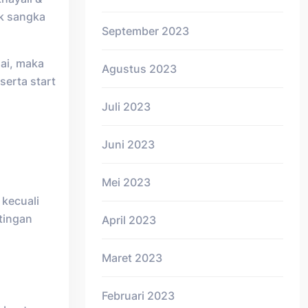
ak sangka
September 2023
ai, maka
Agustus 2023
erta start
Juli 2023
Juni 2023
Mei 2023
kecuali
tingan
April 2023
Maret 2023
Februari 2023