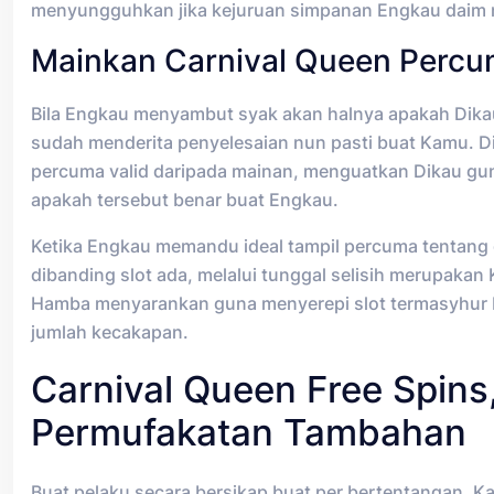
menyungguhkan jika kejuruan simpanan Engkau dai
Mainkan Carnival Queen Perc
Bila Engkau menyambut syak akan halnya apakah Dikau 
sudah menderita penyelesaian nun pasti buat Kamu. 
percuma valid daripada mainan, menguatkan Dikau gu
apakah tersebut benar buat Engkau.
Ketika Engkau memandu ideal tampil percuma tentang g
dibanding slot ada, melalui tunggal selisih merupakan
Hamba menyarankan guna menyerepi slot termasyhur b
jumlah kecakapan.
Carnival Queen Free Spin
Permufakatan Tambahan
Buat pelaku secara bersikap buat per bertentangan, 