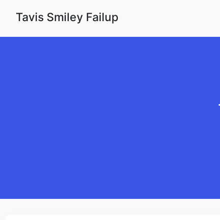
Skip to content
Tavis Smiley Failup