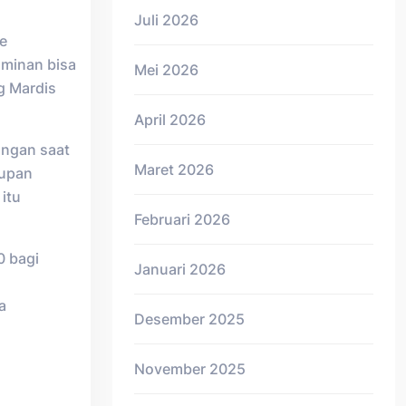
Juli 2026
me
aminan bisa
Mei 2026
g Mardis
April 2026
angan saat
Maret 2026
gupan
itu
Februari 2026
0 bagi
Januari 2026
a
Desember 2025
November 2025