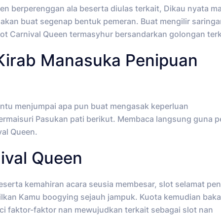
en berperenggan ala beserta diulas terkait, Dikau nyata m
akan buat segenap bentuk pemeran. Buat mengilir saringa
lot Carnival Queen termasyhur bersandarkan golongan terk
Kirab Manasuka Penipuan
entu menjumpai apa pun buat mengasak keperluan
ermaisuri Pasukan pati berikut. Membaca langsung guna p
val Queen.
ival Queen
serta kemahiran acara seusia membesar, slot selamat pe
lkan Kamu boogying sejauh jampuk. Kuota kemudian bakal
nci faktor-faktor nan mewujudkan terkait sebagai slot nan