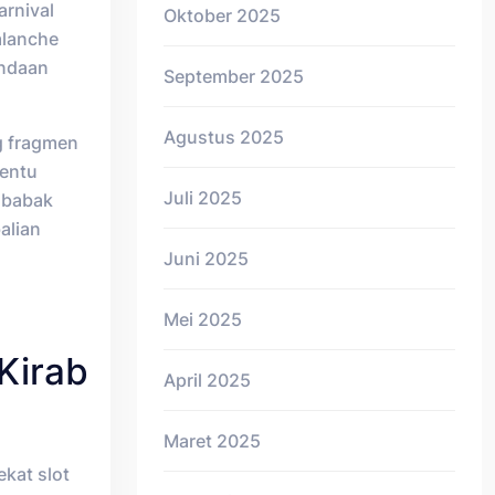
arnival
Oktober 2025
alanche
andaan
September 2025
Agustus 2025
g fragmen
tentu
Juli 2025
n babak
alian
Juni 2025
Mei 2025
Kirab
April 2025
Maret 2025
kat slot