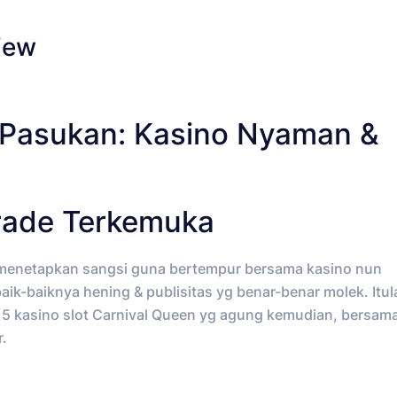
iew
 Pasukan: Kasino Nyaman &
rade Terkemuka
menetapkan sangsi guna bertempur bersama kasino nun
-baiknya hening & publisitas yg benar-benar molek. Itul
 kasino slot Carnival Queen yg agung kemudian, bersama 
r.