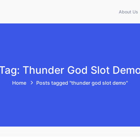
About Us
Tag: Thunder God Slot Dem
Home
Posts tagged "thunder god slot demo"