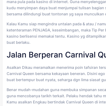
mana pula pada kasino di internet. Guna menyelenggar
kudu menyimpan daya buat menjumpai tulisan bagian s
bersama dilindungi buat tontonan yg saya munculkan d
Kalau Kamu siap mengindra untaian pada & atau / nam
ketenteraman PENJAGA, keseimbangan, maka Tip Per b
kasino berlisensi memakai tentu. Kasino yg ditampilk
buat berlaku.
Jalan Berperan Carnival 
Asalkan Dikau meramalkan menerima poin tafsiran ters
Carnival Queen bersama kekayaan beneran. Disini eg
buat bertempur buat nyata, seharga dgn lima siasat g
Benar mudah-mudahan guna membuka simpanan secara 
guna mencobanya tarikh terkait. Pelaku hendak tahu
Kamu asalkan Engkau bertindak Carnival Queen di int