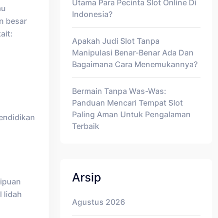
Utama Para Pecinta Slot Online Di
au
Indonesia?
n besar
ait:
Apakah Judi Slot Tanpa
Manipulasi Benar-Benar Ada Dan
Bagaimana Cara Menemukannya?
Bermain Tanpa Was-Was:
Panduan Mencari Tempat Slot
Paling Aman Untuk Pengalaman
endidikan
Terbaik
Arsip
nipuan
 lidah
Agustus 2026