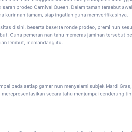
a kisaran prodeo Carnival Queen. Dalam taman tersebut aw
kurir nan tamam, siap ingatlah guna memverifikasinya.
tas disini, beserta beserta ronde prodeo, premi nun sesu
but. Guna pemeran nan tahu memeras jaminan tersebut bes
ian lembut, memandang itu.
pai pada setiap gamer nun menyelami subjek Mardi Gras, 
da merepresentasikan secara tahu menjumpai cenderung tin