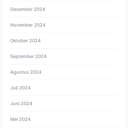
Desember 2024
November 2024
Oktober 2024
September 2024
Agustus 2024
Juli 2024
Juni 2024
Mei 2024