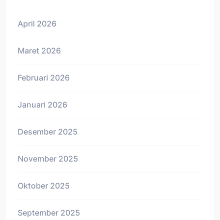
April 2026
Maret 2026
Februari 2026
Januari 2026
Desember 2025
November 2025
Oktober 2025
September 2025