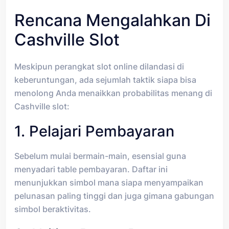
Rencana Mengalahkan Di
Cashville Slot
Meskipun perangkat slot online dilandasi di
keberuntungan, ada sejumlah taktik siapa bisa
menolong Anda menaikkan probabilitas menang di
Cashville slot:
1. Pelajari Pembayaran
Sebelum mulai bermain-main, esensial guna
menyadari table pembayaran. Daftar ini
menunjukkan simbol mana siapa menyampaikan
pelunasan paling tinggi dan juga gimana gabungan
simbol beraktivitas.