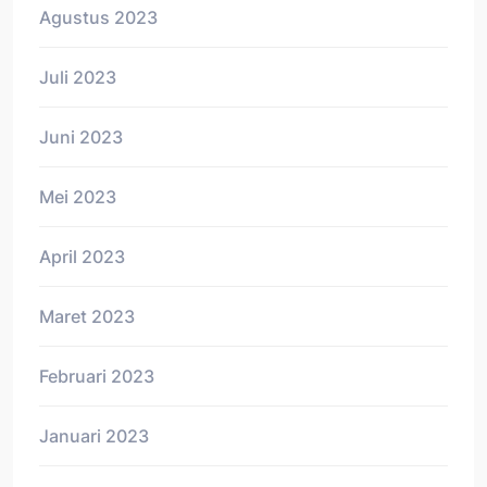
Agustus 2023
Juli 2023
Juni 2023
Mei 2023
April 2023
Maret 2023
Februari 2023
Januari 2023