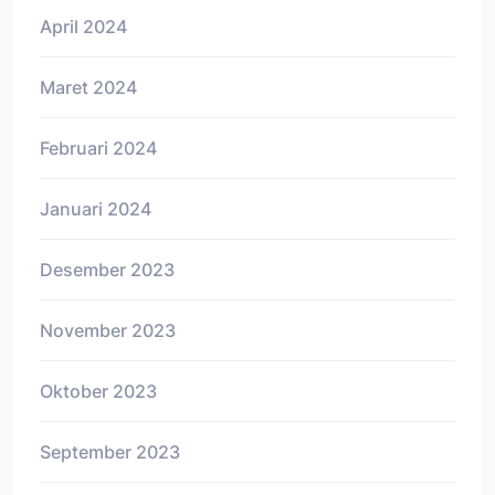
April 2024
Maret 2024
Februari 2024
Januari 2024
Desember 2023
November 2023
Oktober 2023
September 2023