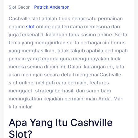
Slot Gacor
Patrick Anderson
Cashville slot adalah tidak benar satu permainan
engine
slot
online apa terutama memesona dan
juga terkenal di kalangan fans kasino online. Serta
tema yang menggiurkan serta berbagai ciri bonus
yang menghasilkan, tidak takjub apabila berlimpah
pemain yang tergoda guna mengupayakan luck
mereka semua di gim ini. Dalam karangan ini, kita
akan meninjau secara detail mengenai Cashville
slot online, meliputi cara bermain, features
menggaet, strategi berhasil, dan saran bagi
meningkatkan kejadian bermain-main Anda. Mari
kita mulai!
Apa Yang Itu Cashville
Slot?