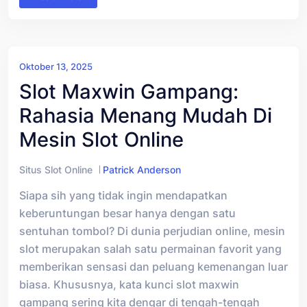
Oktober 13, 2025
Slot Maxwin Gampang:
Rahasia Menang Mudah Di
Mesin Slot Online
Situs Slot Online
Patrick Anderson
Siapa sih yang tidak ingin mendapatkan
keberuntungan besar hanya dengan satu
sentuhan tombol? Di dunia perjudian online, mesin
slot merupakan salah satu permainan favorit yang
memberikan sensasi dan peluang kemenangan luar
biasa. Khususnya, kata kunci slot maxwin
gampang sering kita dengar di tengah-tengah