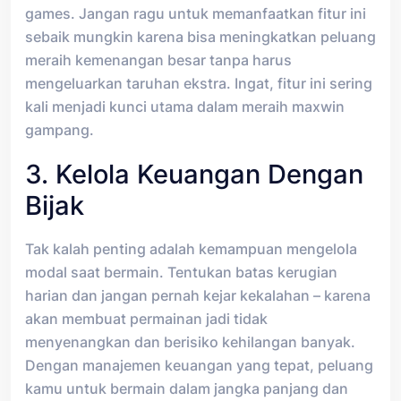
games. Jangan ragu untuk memanfaatkan fitur ini
sebaik mungkin karena bisa meningkatkan peluang
meraih kemenangan besar tanpa harus
mengeluarkan taruhan ekstra. Ingat, fitur ini sering
kali menjadi kunci utama dalam meraih maxwin
gampang.
3. Kelola Keuangan Dengan
Bijak
Tak kalah penting adalah kemampuan mengelola
modal saat bermain. Tentukan batas kerugian
harian dan jangan pernah kejar kekalahan – karena
akan membuat permainan jadi tidak
menyenangkan dan berisiko kehilangan banyak.
Dengan manajemen keuangan yang tepat, peluang
kamu untuk bermain dalam jangka panjang dan