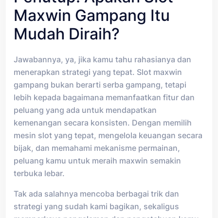
Maxwin Gampang Itu
Mudah Diraih?
Jawabannya, ya, jika kamu tahu rahasianya dan
menerapkan strategi yang tepat. Slot maxwin
gampang bukan berarti serba gampang, tetapi
lebih kepada bagaimana memanfaatkan fitur dan
peluang yang ada untuk mendapatkan
kemenangan secara konsisten. Dengan memilih
mesin slot yang tepat, mengelola keuangan secara
bijak, dan memahami mekanisme permainan,
peluang kamu untuk meraih maxwin semakin
terbuka lebar.
Tak ada salahnya mencoba berbagai trik dan
strategi yang sudah kami bagikan, sekaligus