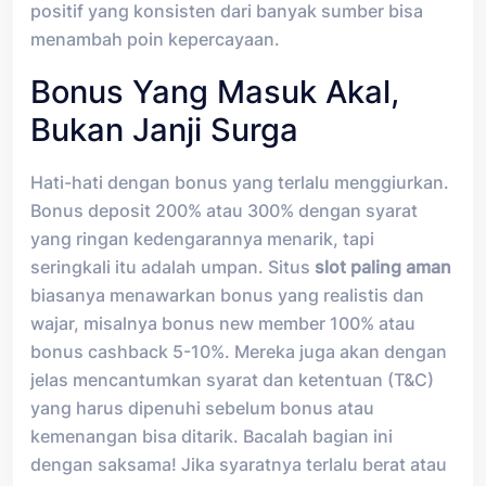
positif yang konsisten dari banyak sumber bisa
menambah poin kepercayaan.
Bonus Yang Masuk Akal,
Bukan Janji Surga
Hati-hati dengan bonus yang terlalu menggiurkan.
Bonus deposit 200% atau 300% dengan syarat
yang ringan kedengarannya menarik, tapi
seringkali itu adalah umpan. Situs
slot paling aman
biasanya menawarkan bonus yang realistis dan
wajar, misalnya bonus new member 100% atau
bonus cashback 5-10%. Mereka juga akan dengan
jelas mencantumkan syarat dan ketentuan (T&C)
yang harus dipenuhi sebelum bonus atau
kemenangan bisa ditarik. Bacalah bagian ini
dengan saksama! Jika syaratnya terlalu berat atau