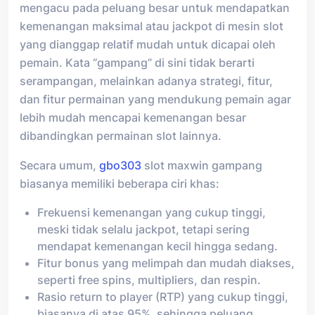
mengacu pada peluang besar untuk mendapatkan
kemenangan maksimal atau jackpot di mesin slot
yang dianggap relatif mudah untuk dicapai oleh
pemain. Kata “gampang” di sini tidak berarti
serampangan, melainkan adanya strategi, fitur,
dan fitur permainan yang mendukung pemain agar
lebih mudah mencapai kemenangan besar
dibandingkan permainan slot lainnya.
Secara umum,
gbo303
slot maxwin gampang
biasanya memiliki beberapa ciri khas:
Frekuensi kemenangan yang cukup tinggi,
meski tidak selalu jackpot, tetapi sering
mendapat kemenangan kecil hingga sedang.
Fitur bonus yang melimpah dan mudah diakses,
seperti free spins, multipliers, dan respin.
Rasio return to player (RTP) yang cukup tinggi,
biasanya di atas 95%, sehingga peluang