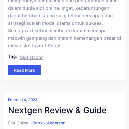
memperkaya pengalaman dan pengetahuan kamu
dalam dunia slot online. Ingat, keberuntungan
dapat berubah kapan saja, tetapi persiapan dan
strategi adalah modal utama untuk sukses.
Semoga artikel ini membantu kamu mencapai
maxwin gampang dan meraih kemenangan besar di
mesin slot favorit Anda!…
Tag:
Slot Gacor
Read More
Februari 4, 2023
Nextgen Review & Guide
Slot Online
Patrick Anderson