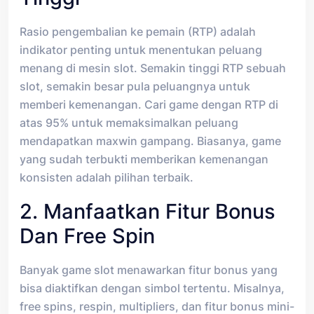
Rasio pengembalian ke pemain (RTP) adalah
indikator penting untuk menentukan peluang
menang di mesin slot. Semakin tinggi RTP sebuah
slot, semakin besar pula peluangnya untuk
memberi kemenangan. Cari game dengan RTP di
atas 95% untuk memaksimalkan peluang
mendapatkan maxwin gampang. Biasanya, game
yang sudah terbukti memberikan kemenangan
konsisten adalah pilihan terbaik.
2. Manfaatkan Fitur Bonus
Dan Free Spin
Banyak game slot menawarkan fitur bonus yang
bisa diaktifkan dengan simbol tertentu. Misalnya,
free spins, respin, multipliers, dan fitur bonus mini-