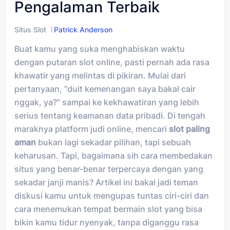
Pengalaman Terbaik
Situs Slot
Patrick Anderson
Buat kamu yang suka menghabiskan waktu
dengan putaran slot online, pasti pernah ada rasa
khawatir yang melintas di pikiran. Mulai dari
pertanyaan, "duit kemenangan saya bakal cair
nggak, ya?" sampai ke kekhawatiran yang lebih
serius tentang keamanan data pribadi. Di tengah
maraknya platform judi online, mencari
slot paling
aman
bukan lagi sekadar pilihan, tapi sebuah
keharusan. Tapi, bagaimana sih cara membedakan
situs yang benar-benar terpercaya dengan yang
sekadar janji manis? Artikel ini bakal jadi teman
diskusi kamu untuk mengupas tuntas ciri-ciri dan
cara menemukan tempat bermain slot yang bisa
bikin kamu tidur nyenyak, tanpa diganggu rasa