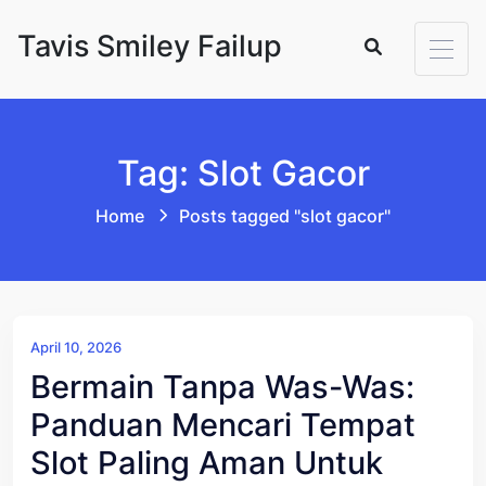
Skip to content
Tavis Smiley Failup
Tag: Slot Gacor
Home
Posts tagged "slot gacor"
April 10, 2026
Bermain Tanpa Was-Was:
Panduan Mencari Tempat
Slot Paling Aman Untuk