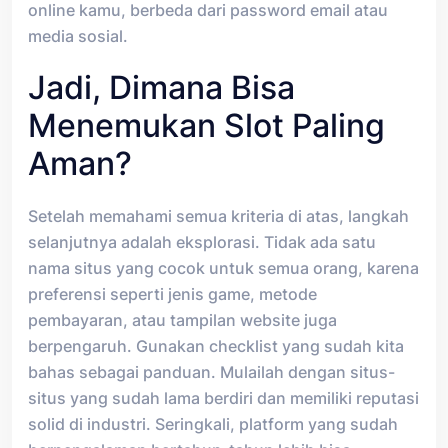
online kamu, berbeda dari password email atau
media sosial.
Jadi, Dimana Bisa
Menemukan Slot Paling
Aman?
Setelah memahami semua kriteria di atas, langkah
selanjutnya adalah eksplorasi. Tidak ada satu
nama situs yang cocok untuk semua orang, karena
preferensi seperti jenis game, metode
pembayaran, atau tampilan website juga
berpengaruh. Gunakan checklist yang sudah kita
bahas sebagai panduan. Mulailah dengan situs-
situs yang sudah lama berdiri dan memiliki reputasi
solid di industri. Seringkali, platform yang sudah