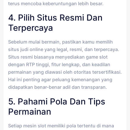
terus mencoba keberuntungan lebih besar.
4. Pilih Situs Resmi Dan
Terpercaya
Sebelum mulai bermain, pastikan kamu memilih
situs judi online yang legal, resmi, dan terpercaya.
Situs resmi biasanya menyediakan game slot
dengan RTP tinggi, fitur lengkap, dan keadilan
permainan yang diawasi oleh otoritas tersertifikasi.
Hal ini penting agar peluang kemenangan yang
didapatkan benar-benar adil dan transparan.
5. Pahami Pola Dan Tips
Permainan
Setiap mesin slot memiliki pola tertentu di mana