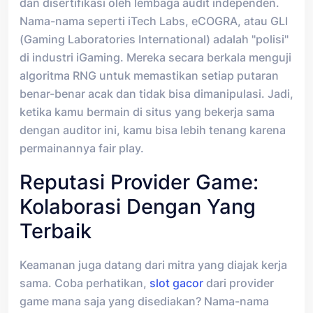
dan disertifikasi oleh lembaga audit independen.
Nama-nama seperti iTech Labs, eCOGRA, atau GLI
(Gaming Laboratories International) adalah "polisi"
di industri iGaming. Mereka secara berkala menguji
algoritma RNG untuk memastikan setiap putaran
benar-benar acak dan tidak bisa dimanipulasi. Jadi,
ketika kamu bermain di situs yang bekerja sama
dengan auditor ini, kamu bisa lebih tenang karena
permainannya fair play.
Reputasi Provider Game:
Kolaborasi Dengan Yang
Terbaik
Keamanan juga datang dari mitra yang diajak kerja
sama. Coba perhatikan,
slot gacor
dari provider
game mana saja yang disediakan? Nama-nama