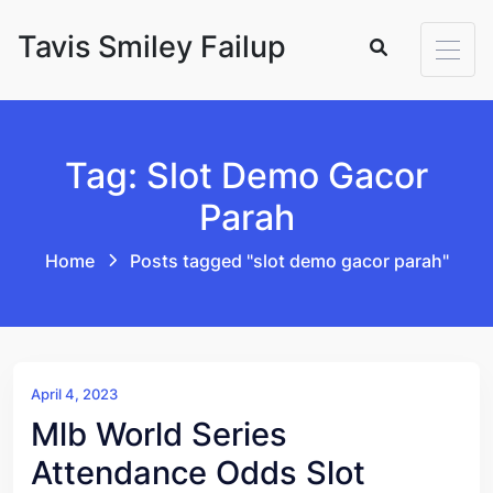
Skip to content
Tavis Smiley Failup
Tag: Slot Demo Gacor
Parah
Home
Posts tagged "slot demo gacor parah"
April 4, 2023
Mlb World Series
Attendance Odds Slot