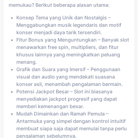
memukau? Berikut beberapa alasan utama:
Konsep Tema yang Unik dan Nostalgis –
Menggabungkan musik legendaris dan motif
konser menjadi daya tarik tersendiri.
Fitur Bonus yang Menguntungkan – Banyak slot
menawarkan free spin, multipliers, dan fitur
khusus lainnya yang meningkatkan peluang
menang.
Grafik dan Suara yang Imersif – Penggunaan
visual dan audio yang mendekati suasana
konser asli, menambah pengalaman bermain.
Potensi Jackpot Besar – Slot ini biasanya
menyediakan jackpot progresif yang dapat
memberi kemenangan besar.
Mudah Dimainkan dan Ramah Pemula –
Antarmuka yang simpel dengan kontrol intuitif
membuat siapa saja dapat memulai tanpa perlu
pengalaman sebelumnya.