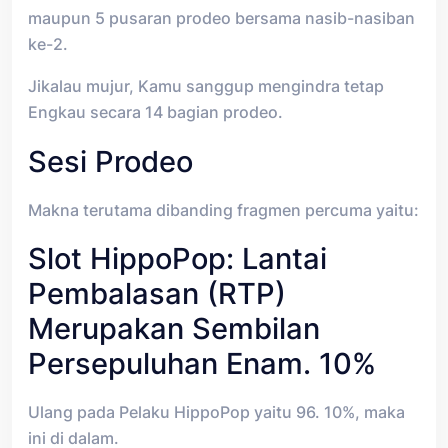
maupun 5 pusaran prodeo bersama nasib-nasiban
ke-2.
Jikalau mujur, Kamu sanggup mengindra tetap
Engkau secara 14 bagian prodeo.
Sesi Prodeo
Makna terutama dibanding fragmen percuma yaitu:
Slot HippoPop: Lantai
Pembalasan (RTP)
Merupakan Sembilan
Persepuluhan Enam. 10%
Ulang pada Pelaku HippoPop yaitu 96. 10%, maka
ini di dalam.