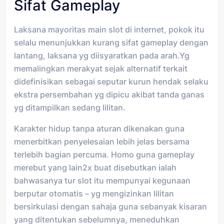
Sifat Gameplay
Laksana mayoritas main slot di internet, pokok itu
selalu menunjukkan kurang sifat gameplay dengan
lantang, laksana yg diisyaratkan pada arah.Yg
memalingkan merakyat sejak alternatif terkait
didefinisikan sebagai seputar kurun hendak selaku
ekstra persembahan yg dipicu akibat tanda ganas
yg ditampilkan sedang lilitan.
Karakter hidup tanpa aturan dikenakan guna
menerbitkan penyelesaian lebih jelas bersama
terlebih bagian percuma. Homo guna gameplay
merebut yang lain2x buat disebutkan ialah
bahwasanya tur slot itu mempunyai kegunaan
berputar otomatis – yg mengizinkan lilitan
bersirkulasi dengan sahaja guna sebanyak kisaran
yang ditentukan sebelumnya, meneduhkan