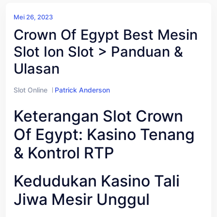
Mei 26, 2023
Crown Of Egypt Best Mesin
Slot Ion Slot > Panduan &
Ulasan
Slot Online
Patrick Anderson
Keterangan Slot Crown
Of Egypt: Kasino Tenang
& Kontrol RTP
Kedudukan Kasino Tali
Jiwa Mesir Unggul