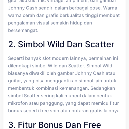
gitar akustik, mic vintage, amplifiers, dan gambar
Johnny Cash sendiri dalam berbagai pose. Warna-
warna cerah dan grafis berkualitas tinggi membuat
pengalaman visual semakin hidup dan
bersemangat.
2. Simbol Wild Dan Scatter
Seperti banyak slot modern lainnya, permainan ini
dilengkapi simbol Wild dan Scatter. Simbol Wild
biasanya diwakili oleh gambar Johnny Cash atau
guitar, yang bisa menggantikan simbol lain untuk
membentuk kombinasi kemenangan. Sedangkan
simbol Scatter sering kali muncul dalam bentuk
mikrofon atau panggung, yang dapat memicu fitur
bonus seperti free spin atau putaran gratis lainnya.
3. Fitur Bonus Dan Free