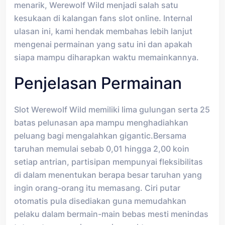
menarik, Werewolf Wild menjadi salah satu
kesukaan di kalangan fans slot online. Internal
ulasan ini, kami hendak membahas lebih lanjut
mengenai permainan yang satu ini dan apakah
siapa mampu diharapkan waktu memainkannya.
Penjelasan Permainan
Slot Werewolf Wild memiliki lima gulungan serta 25
batas pelunasan apa mampu menghadiahkan
peluang bagi mengalahkan gigantic.Bersama
taruhan memulai sebab 0,01 hingga 2,00 koin
setiap antrian, partisipan mempunyai fleksibilitas
di dalam menentukan berapa besar taruhan yang
ingin orang-orang itu memasang. Ciri putar
otomatis pula disediakan guna memudahkan
pelaku dalam bermain-main bebas mesti menindas