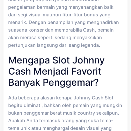
pengalaman bermain yang menyenangkan baik
dari segi visual maupun fitur-fitur bonus yang
menarik. Dengan penampilan yang menghadirkan
suasana konser dan memorabilia Cash, pemain
akan merasa seperti sedang menyaksikan
pertunjukan langsung dari sang legenda.
Mengapa Slot Johnny
Cash Menjadi Favorit
Banyak Penggemar?
Ada beberapa alasan kenapa Johnny Cash Slot
begitu diminati, bahkan oleh pemain yang mungkin
bukan penggemar berat musik country sekalipun.
Apakah Anda termasuk orang yang suka tema-
tema unik atau menghargai desain visual yang