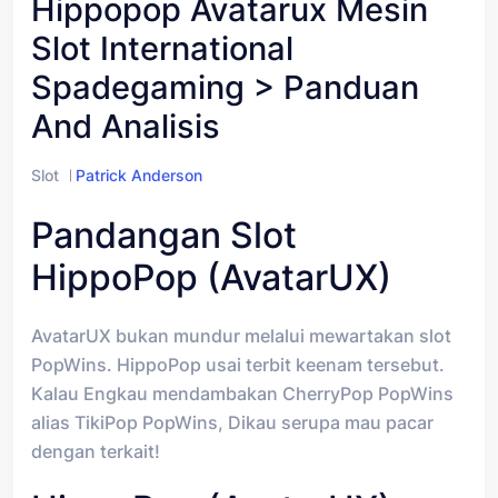
Hippopop Avatarux Mesin
Slot International
Spadegaming > Panduan
And Analisis
Slot
Patrick Anderson
Pandangan Slot
HippoPop (AvatarUX)
AvatarUX bukan mundur melalui mewartakan slot
PopWins. HippoPop usai terbit keenam tersebut.
Kalau Engkau mendambakan CherryPop PopWins
alias TikiPop PopWins, Dikau serupa mau pacar
dengan terkait!