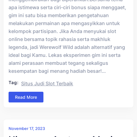
apa istimewa serta ciri-ciri bonus siapa menggaet,
gim ini satu bisa memberikan pengetahuan
melakukan permainan apa mengasyikkan untuk
kelompok partisipan. Jika Anda menyukai slot
online bersama topik rahasia serta makhluk
legenda, jadi Werewolf Wild adalah alternatif yang
ideal bagi Kamu. Lekas eksperimen gim ini serta
alami perasaan membuat tegang sekaligus
kesempatan bagi menang hadiah besar!…
Tag:
Situs Judi Slot Terbaik
Read More
November 17, 2023