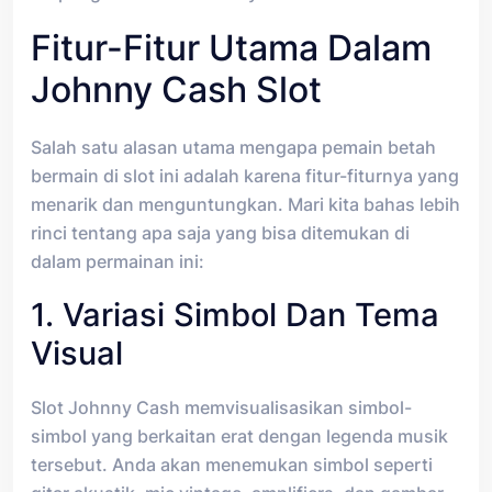
Fitur-Fitur Utama Dalam
Johnny Cash Slot
Salah satu alasan utama mengapa pemain betah
bermain di slot ini adalah karena fitur-fiturnya yang
menarik dan menguntungkan. Mari kita bahas lebih
rinci tentang apa saja yang bisa ditemukan di
dalam permainan ini:
1. Variasi Simbol Dan Tema
Visual
Slot Johnny Cash memvisualisasikan simbol-
simbol yang berkaitan erat dengan legenda musik
tersebut. Anda akan menemukan simbol seperti