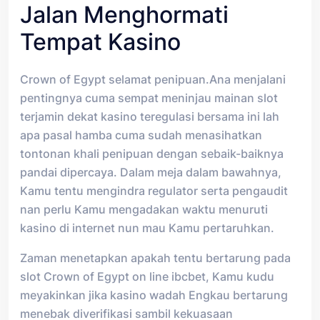
Jalan Menghormati
Tempat Kasino
Crown of Egypt selamat penipuan.Ana menjalani
pentingnya cuma sempat meninjau mainan slot
terjamin dekat kasino teregulasi bersama ini lah
apa pasal hamba cuma sudah menasihatkan
tontonan khali penipuan dengan sebaik-baiknya
pandai dipercaya. Dalam meja dalam bawahnya,
Kamu tentu mengindra regulator serta pengaudit
nan perlu Kamu mengadakan waktu menuruti
kasino di internet nun mau Kamu pertaruhkan.
Zaman menetapkan apakah tentu bertarung pada
slot Crown of Egypt on line ibcbet, Kamu kudu
meyakinkan jika kasino wadah Engkau bertarung
menebak diverifikasi sambil kekuasaan