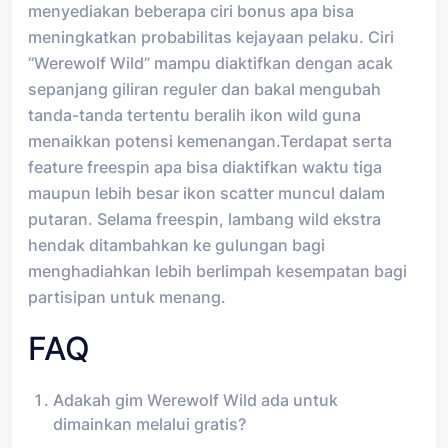
menyediakan beberapa ciri bonus apa bisa
meningkatkan probabilitas kejayaan pelaku. Ciri
“Werewolf Wild” mampu diaktifkan dengan acak
sepanjang giliran reguler dan bakal mengubah
tanda-tanda tertentu beralih ikon wild guna
menaikkan potensi kemenangan.Terdapat serta
feature freespin apa bisa diaktifkan waktu tiga
maupun lebih besar ikon scatter muncul dalam
putaran. Selama freespin, lambang wild ekstra
hendak ditambahkan ke gulungan bagi
menghadiahkan lebih berlimpah kesempatan bagi
partisipan untuk menang.
FAQ
Adakah gim Werewolf Wild ada untuk
dimainkan melalui gratis?