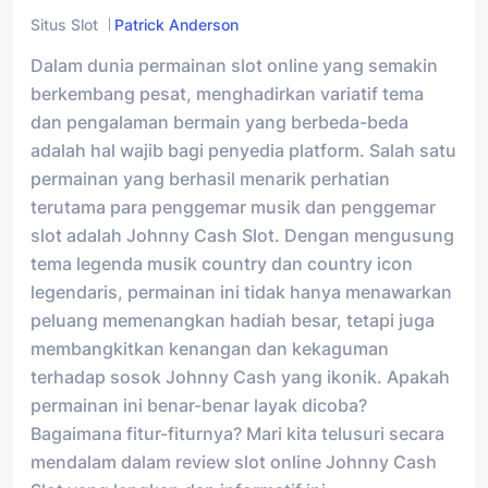
Situs Slot
Patrick Anderson
Dalam dunia permainan slot online yang semakin
berkembang pesat, menghadirkan variatif tema
dan pengalaman bermain yang berbeda-beda
adalah hal wajib bagi penyedia platform. Salah satu
permainan yang berhasil menarik perhatian
terutama para penggemar musik dan penggemar
slot adalah Johnny Cash Slot. Dengan mengusung
tema legenda musik country dan country icon
legendaris, permainan ini tidak hanya menawarkan
peluang memenangkan hadiah besar, tetapi juga
membangkitkan kenangan dan kekaguman
terhadap sosok Johnny Cash yang ikonik. Apakah
permainan ini benar-benar layak dicoba?
Bagaimana fitur-fiturnya? Mari kita telusuri secara
mendalam dalam review slot online Johnny Cash