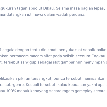
engukuran tagan absolut Dikau. Selama masa bagian lepas,
 mendatangkan istimewa dalam wadah perdana.
 segala dengan tentu dinikmati penyuka slot sebaik-baik
ahkan bermacam macam sifat pada selisih account Engkau
t, tersebut sanggup sebagai slot gambar nun menyimpan 
ikasikan pikiran tersangkut, punca tersebut memisahkan 
a sub-genre. Kecuali tersebut, kalau kepuasan yakni apa 
 mau 100% mabuk kepayang secara ragam gameplay secara 