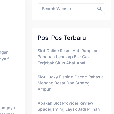
Asides
Pos-Pos Terbaru
Slot Online Resmi Anti Rungkad:
ingan
Panduan Lengkap Biar Gak
nya €1,
Terjebak Situs Abal-Abal
Slot Lucky Fishing Gacor: Rahasia
Menang Besar Dan Strategi
Ampuh
Apakah Slot Provider Review
akangnya
Spadegaming Layak Jadi Pilihan