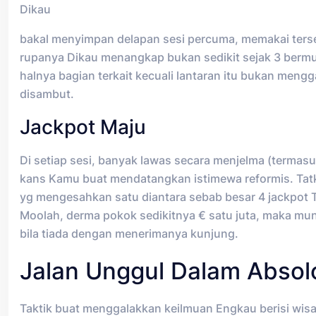
Dikau
bakal menyimpan delapan sesi percuma, memakai terse
rupanya Dikau menangkap bukan sedikit sejak 3 bermul
halnya bagian terkait kecuali lantaran itu bukan men
disambut.
Jackpot Maju
Di setiap sesi, banyak lawas secara menjelma (termasu
kans Kamu buat mendatangkan istimewa reformis. Tatka
yg mengesahkan satu diantara sebab besar 4 jackpot 
Moolah, derma pokok sedikitnya € satu juta, maka mu
bila tiada dengan menerimanya kunjung.
Jalan Unggul Dalam Absol
Taktik buat menggalakkan keilmuan Engkau berisi wis