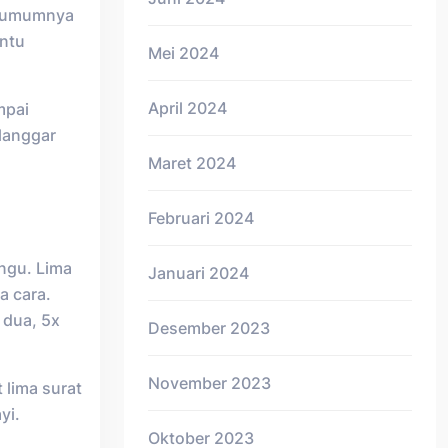
ra umumnya
entu
Mei 2024
April 2024
mpai
langgar
Maret 2024
Februari 2024
ngu. Lima
Januari 2024
a cara.
 dua, 5x
Desember 2023
November 2023
lima surat
yi.
Oktober 2023