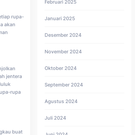
Februari 2025
tiap rupa-
Januari 2025
sa akan
aman
Desember 2024
November 2024
Oktober 2024
njolkan
ah jentera
Muluk
September 2024
rupa-rupa
Agustus 2024
Juli 2024
ngkau buat
Juni 2024