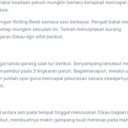
makai keadaan penuh mungkin berlaku kerapkali mencapai 
sua.
rongan Rolling Reels semasa sesi berbayar. Pengali bakal 
i setiap mungkin sesudah ini. Terkait menciptakan kurang
ran Dikau dgn sifat berikut.
gai tanda garang saat tur berikut. Senyampang tersebut m
menyembul pada 3 lingkaran paruh. Bagaimanapun, melalui 
kan jumlah opsi guna mencapai pelunasan secara sewajarn
ah.
 antara lain pada tempat tinggal meluluskan Dikau bagian
rikut, membuatnya makin gampang buat meresap pada manf