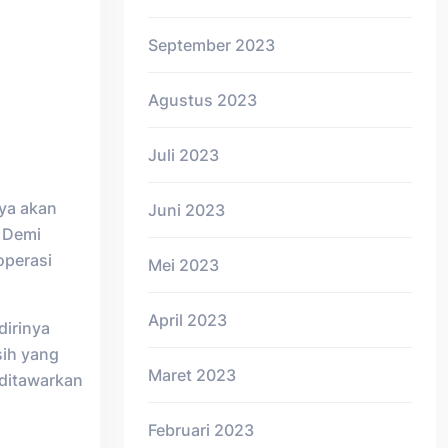
September 2023
Agustus 2023
Juli 2023
nya akan
Juni 2023
. Demi
operasi
Mei 2023
April 2023
dirinya
sih yang
Maret 2023
ditawarkan
Februari 2023