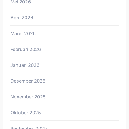
Mei 2026
April 2026
Maret 2026
Februari 2026
Januari 2026
Desember 2025
November 2025
Oktober 2025
September 2025