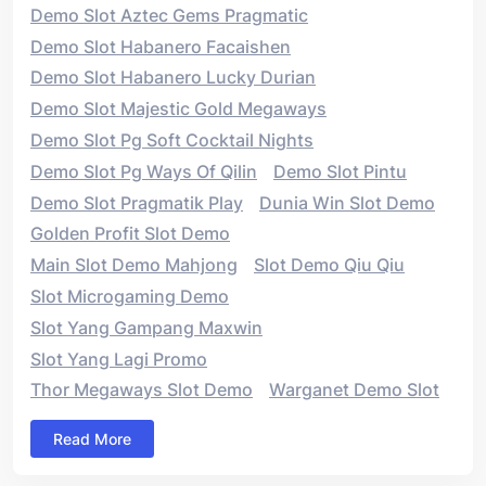
Demo Slot Aztec Gems Pragmatic
Demo Slot Habanero Facaishen
Demo Slot Habanero Lucky Durian
Demo Slot Majestic Gold Megaways
Demo Slot Pg Soft Cocktail Nights
Demo Slot Pg Ways Of Qilin
Demo Slot Pintu
Demo Slot Pragmatik Play
Dunia Win Slot Demo
Golden Profit Slot Demo
Main Slot Demo Mahjong
Slot Demo Qiu Qiu
Slot Microgaming Demo
Slot Yang Gampang Maxwin
Slot Yang Lagi Promo
Thor Megaways Slot Demo
Warganet Demo Slot
Read More