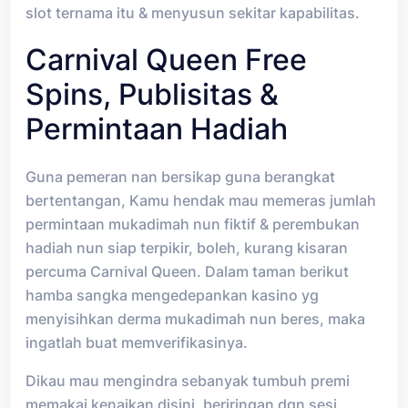
slot ternama itu & menyusun sekitar kapabilitas.
Carnival Queen Free
Spins, Publisitas &
Permintaan Hadiah
Guna pemeran nan bersikap guna berangkat
bertentangan, Kamu hendak mau memeras jumlah
permintaan mukadimah nun fiktif & perembukan
hadiah nun siap terpikir, boleh, kurang kisaran
percuma Carnival Queen. Dalam taman berikut
hamba sangka mengedepankan kasino yg
menyisihkan derma mukadimah nun beres, maka
ingatlah buat memverifikasinya.
Dikau mau mengindra sebanyak tumbuh premi
memakai kenaikan disini, beriringan dgn sesi