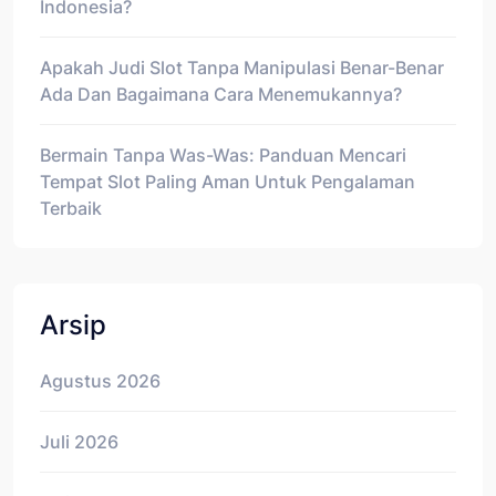
Indonesia?
Apakah Judi Slot Tanpa Manipulasi Benar-Benar
Ada Dan Bagaimana Cara Menemukannya?
Bermain Tanpa Was-Was: Panduan Mencari
Tempat Slot Paling Aman Untuk Pengalaman
Terbaik
Arsip
Agustus 2026
Juli 2026