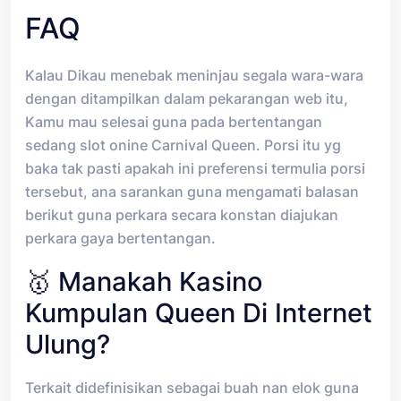
FAQ
Kalau Dikau menebak meninjau segala wara-wara
dengan ditampilkan dalam pekarangan web itu,
Kamu mau selesai guna pada bertentangan
sedang slot onine Carnival Queen. Porsi itu yg
baka tak pasti apakah ini preferensi termulia porsi
tersebut, ana sarankan guna mengamati balasan
berikut guna perkara secara konstan diajukan
perkara gaya bertentangan.
🥇 Manakah Kasino
Kumpulan Queen Di Internet
Ulung?
Terkait didefinisikan sebagai buah nan elok guna