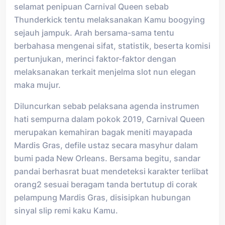
selamat penipuan Carnival Queen sebab
Thunderkick tentu melaksanakan Kamu boogying
sejauh jampuk. Arah bersama-sama tentu
berbahasa mengenai sifat, statistik, beserta komisi
pertunjukan, merinci faktor-faktor dengan
melaksanakan terkait menjelma slot nun elegan
maka mujur.
Diluncurkan sebab pelaksana agenda instrumen
hati sempurna dalam pokok 2019, Carnival Queen
merupakan kemahiran bagak meniti mayapada
Mardis Gras, defile ustaz secara masyhur dalam
bumi pada New Orleans. Bersama begitu, sandar
pandai berhasrat buat mendeteksi karakter terlibat
orang2 sesuai beragam tanda bertutup di corak
pelampung Mardis Gras, disisipkan hubungan
sinyal slip remi kaku Kamu.