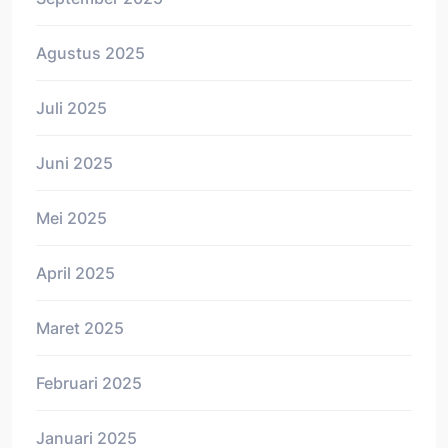
Agustus 2025
Juli 2025
Juni 2025
Mei 2025
April 2025
Maret 2025
Februari 2025
Januari 2025