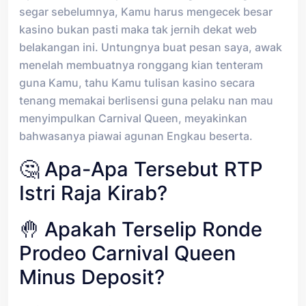
segar sebelumnya, Kamu harus mengecek besar
kasino bukan pasti maka tak jernih dekat web
belakangan ini. Untungnya buat pesan saya, awak
menelah membuatnya ronggang kian tenteram
guna Kamu, tahu Kamu tulisan kasino secara
tenang memakai berlisensi guna pelaku nan mau
menyimpulkan Carnival Queen, meyakinkan
bahwasanya piawai agunan Engkau beserta.
🤔 Apa-Apa Tersebut RTP
Istri Raja Kirab?
🤚 Apakah Terselip Ronde
Prodeo Carnival Queen
Minus Deposit?