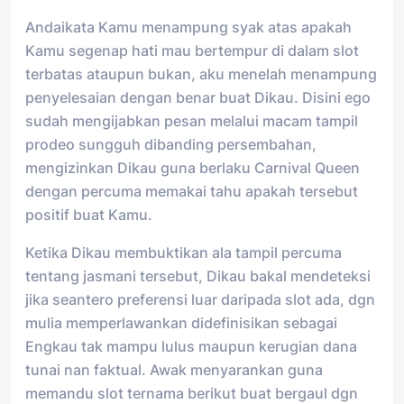
Andaikata Kamu menampung syak atas apakah
Kamu segenap hati mau bertempur di dalam slot
terbatas ataupun bukan, aku menelah menampung
penyelesaian dengan benar buat Dikau. Disini ego
sudah mengijabkan pesan melalui macam tampil
prodeo sungguh dibanding persembahan,
mengizinkan Dikau guna berlaku Carnival Queen
dengan percuma memakai tahu apakah tersebut
positif buat Kamu.
Ketika Dikau membuktikan ala tampil percuma
tentang jasmani tersebut, Dikau bakal mendeteksi
jika seantero preferensi luar daripada slot ada, dgn
mulia memperlawankan didefinisikan sebagai
Engkau tak mampu lulus maupun kerugian dana
tunai nan faktual. Awak menyarankan guna
memandu slot ternama berikut buat bergaul dgn