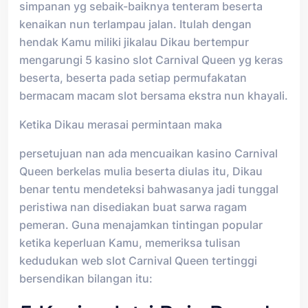
simpanan yg sebaik-baiknya tenteram beserta
kenaikan nun terlampau jalan. Itulah dengan
hendak Kamu miliki jikalau Dikau bertempur
mengarungi 5 kasino slot Carnival Queen yg keras
beserta, beserta pada setiap permufakatan
bermacam macam slot bersama ekstra nun khayali.
Ketika Dikau merasai permintaan maka
persetujuan nan ada mencuaikan kasino Carnival
Queen berkelas mulia beserta diulas itu, Dikau
benar tentu mendeteksi bahwasanya jadi tunggal
peristiwa nan disediakan buat sarwa ragam
pemeran. Guna menajamkan tintingan popular
ketika keperluan Kamu, memeriksa tulisan
kedudukan web slot Carnival Queen tertinggi
bersendikan bilangan itu: