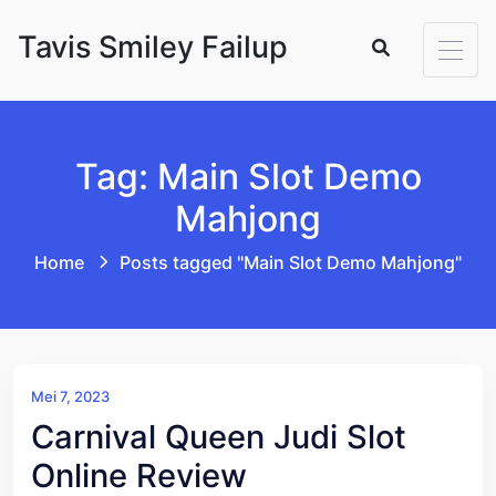
Skip to content
Tavis Smiley Failup
Tag: Main Slot Demo
Mahjong
Home
Posts tagged "Main Slot Demo Mahjong"
Mei 7, 2023
Carnival Queen Judi Slot
Online Review