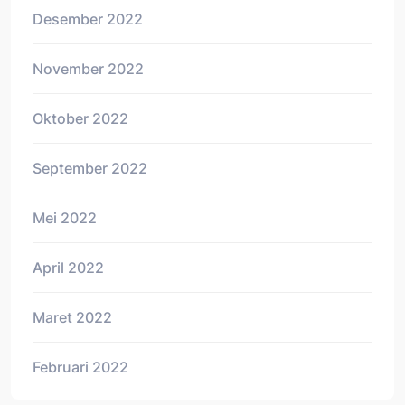
Desember 2022
November 2022
Oktober 2022
September 2022
Mei 2022
April 2022
Maret 2022
Februari 2022