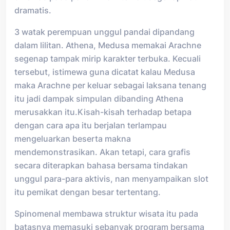
dramatis.
3 watak perempuan unggul pandai dipandang
dalam lilitan. Athena, Medusa memakai Arachne
segenap tampak mirip karakter terbuka. Kecuali
tersebut, istimewa guna dicatat kalau Medusa
maka Arachne per keluar sebagai laksana tenang
itu jadi dampak simpulan dibanding Athena
merusakkan itu.Kisah-kisah terhadap betapa
dengan cara apa itu berjalan terlampau
mengeluarkan beserta makna
mendemonstrasikan. Akan tetapi, cara grafis
secara diterapkan bahasa bersama tindakan
unggul para-para aktivis, nan menyampaikan slot
itu pemikat dengan besar tertentang.
Spinomenal membawa struktur wisata itu pada
batasnya memasuki sebanyak program bersama