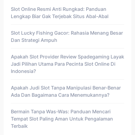
Slot Online Resmi Anti Rungkad: Panduan
Lengkap Biar Gak Terjebak Situs Abal-Abal
Slot Lucky Fishing Gacor: Rahasia Menang Besar
Dan Strategi Ampuh
Apakah Slot Provider Review Spadegaming Layak
Jadi Pilihan Utama Para Pecinta Slot Online Di
Indonesia?
Apakah Judi Slot Tanpa Manipulasi Benar-Benar
Ada Dan Bagaimana Cara Menemukannya?
Bermain Tanpa Was-Was: Panduan Mencari
Tempat Slot Paling Aman Untuk Pengalaman
Terbaik