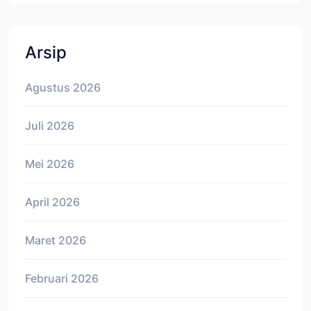
Arsip
Agustus 2026
Juli 2026
Mei 2026
April 2026
Maret 2026
Februari 2026