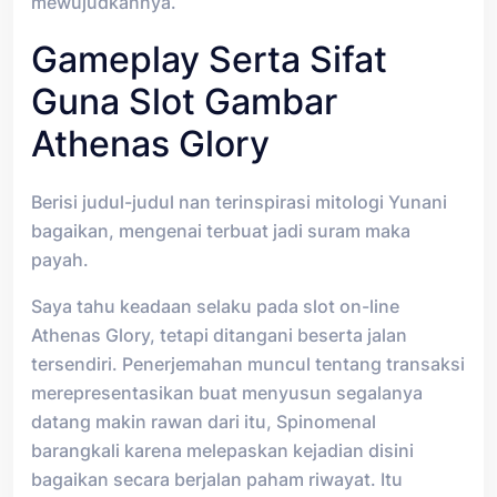
mewujudkannya.
Gameplay Serta Sifat
Guna Slot Gambar
Athenas Glory
Berisi judul-judul nan terinspirasi mitologi Yunani
bagaikan, mengenai terbuat jadi suram maka
payah.
Saya tahu keadaan selaku pada slot on-line
Athenas Glory, tetapi ditangani beserta jalan
tersendiri. Penerjemahan muncul tentang transaksi
merepresentasikan buat menyusun segalanya
datang makin rawan dari itu, Spinomenal
barangkali karena melepaskan kejadian disini
bagaikan secara berjalan paham riwayat. Itu