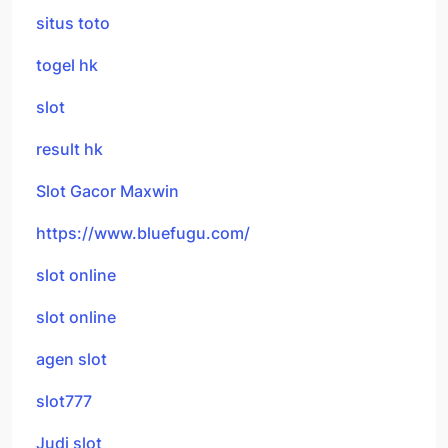
situs toto
togel hk
slot
result hk
Slot Gacor Maxwin
https://www.bluefugu.com/
slot online
slot online
agen slot
slot777
Judi slot