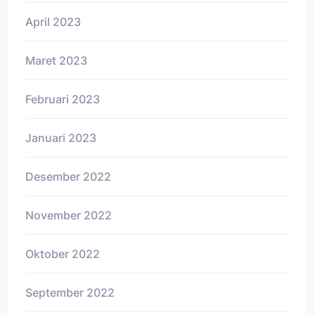
April 2023
Maret 2023
Februari 2023
Januari 2023
Desember 2022
November 2022
Oktober 2022
September 2022