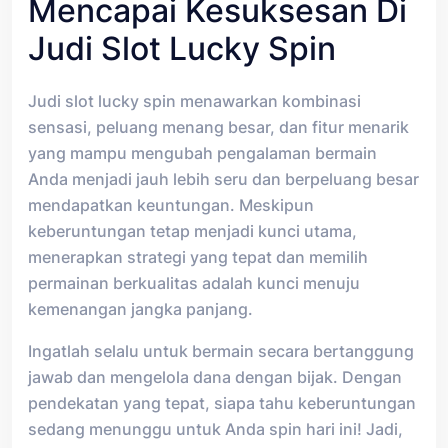
Mencapai Kesuksesan Di
Judi Slot Lucky Spin
Judi slot lucky spin menawarkan kombinasi
sensasi, peluang menang besar, dan fitur menarik
yang mampu mengubah pengalaman bermain
Anda menjadi jauh lebih seru dan berpeluang besar
mendapatkan keuntungan. Meskipun
keberuntungan tetap menjadi kunci utama,
menerapkan strategi yang tepat dan memilih
permainan berkualitas adalah kunci menuju
kemenangan jangka panjang.
Ingatlah selalu untuk bermain secara bertanggung
jawab dan mengelola dana dengan bijak. Dengan
pendekatan yang tepat, siapa tahu keberuntungan
sedang menunggu untuk Anda spin hari ini! Jadi,