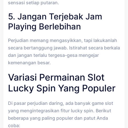
sensasi setiap putaran.
5. Jangan Terjebak Jam
Playing Berlebihan
Perjudian memang mengasyikkan, tapi lakukanlah
secara bertanggung jawab. Istirahat secara berkala
dan jangan terlalu tergesa-gesa mengejar
kemenangan besar.
Variasi Permainan Slot
Lucky Spin Yang Populer
Di pasar perjudian daring, ada banyak game slot
yang mengintegrasikan fitur lucky spin. Berikut
beberapa yang paling populer dan patut Anda
coba: