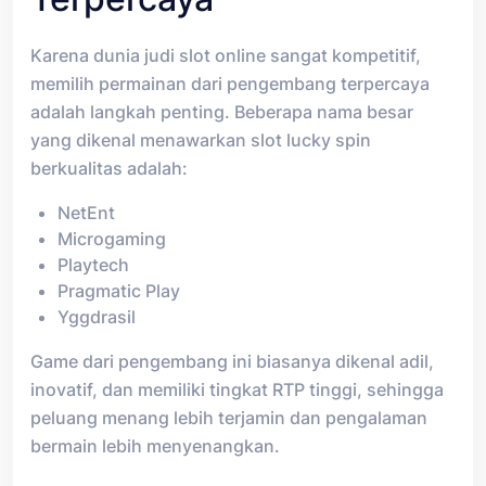
Karena dunia judi slot online sangat kompetitif,
memilih permainan dari pengembang terpercaya
adalah langkah penting. Beberapa nama besar
yang dikenal menawarkan slot lucky spin
berkualitas adalah:
NetEnt
Microgaming
Playtech
Pragmatic Play
Yggdrasil
Game dari pengembang ini biasanya dikenal adil,
inovatif, dan memiliki tingkat RTP tinggi, sehingga
peluang menang lebih terjamin dan pengalaman
bermain lebih menyenangkan.