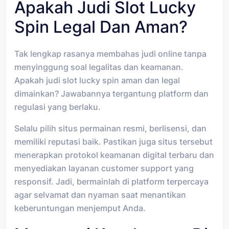
Apakah Judi Slot Lucky
Spin Legal Dan Aman?
Tak lengkap rasanya membahas judi online tanpa
menyinggung soal legalitas dan keamanan.
Apakah judi slot lucky spin aman dan legal
dimainkan? Jawabannya tergantung platform dan
regulasi yang berlaku.
Selalu pilih situs permainan resmi, berlisensi, dan
memiliki reputasi baik. Pastikan juga situs tersebut
menerapkan protokol keamanan digital terbaru dan
menyediakan layanan customer support yang
responsif. Jadi, bermainlah di platform terpercaya
agar selvamat dan nyaman saat menantikan
keberuntungan menjemput Anda.