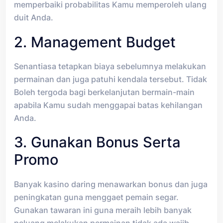
memperbaiki probabilitas Kamu memperoleh ulang
duit Anda.
2. Management Budget
Senantiasa tetapkan biaya sebelumnya melakukan
permainan dan juga patuhi kendala tersebut. Tidak
Boleh tergoda bagi berkelanjutan bermain-main
apabila Kamu sudah menggapai batas kehilangan
Anda.
3. Gunakan Bonus Serta
Promo
Banyak kasino daring menawarkan bonus dan juga
peningkatan guna menggaet pemain segar.
Gunakan tawaran ini guna meraih lebih banyak
peluang melakukan permainan tidak ada wajib