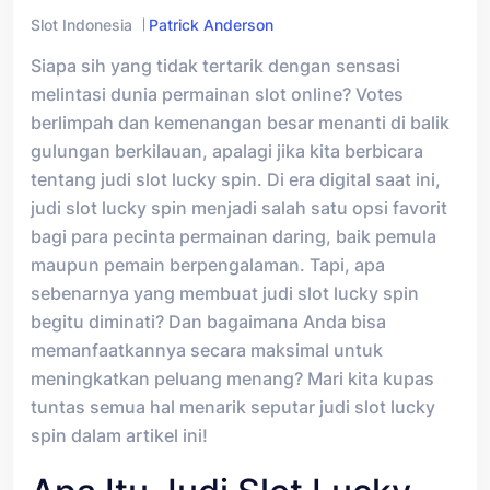
Slot Indonesia
Patrick Anderson
Siapa sih yang tidak tertarik dengan sensasi
melintasi dunia permainan slot online? Votes
berlimpah dan kemenangan besar menanti di balik
gulungan berkilauan, apalagi jika kita berbicara
tentang judi slot lucky spin. Di era digital saat ini,
judi slot lucky spin menjadi salah satu opsi favorit
bagi para pecinta permainan daring, baik pemula
maupun pemain berpengalaman. Tapi, apa
sebenarnya yang membuat judi slot lucky spin
begitu diminati? Dan bagaimana Anda bisa
memanfaatkannya secara maksimal untuk
meningkatkan peluang menang? Mari kita kupas
tuntas semua hal menarik seputar judi slot lucky
spin dalam artikel ini!