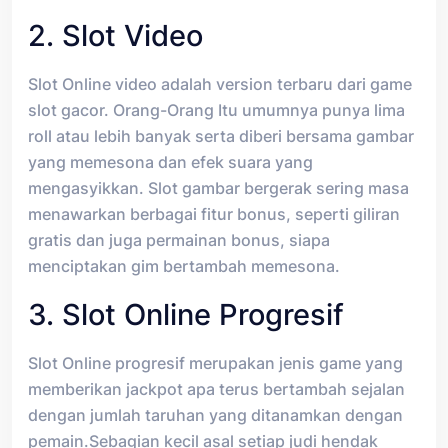
2. Slot Video
Slot Online video adalah version terbaru dari game
slot gacor. Orang-Orang Itu umumnya punya lima
roll atau lebih banyak serta diberi bersama gambar
yang memesona dan efek suara yang
mengasyikkan. Slot gambar bergerak sering masa
menawarkan berbagai fitur bonus, seperti giliran
gratis dan juga permainan bonus, siapa
menciptakan gim bertambah memesona.
3. Slot Online Progresif
Slot Online progresif merupakan jenis game yang
memberikan jackpot apa terus bertambah sejalan
dengan jumlah taruhan yang ditanamkan dengan
pemain.Sebagian kecil asal setiap judi hendak