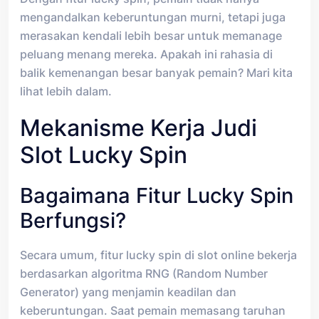
mengandalkan keberuntungan murni, tetapi juga
merasakan kendali lebih besar untuk memanage
peluang menang mereka. Apakah ini rahasia di
balik kemenangan besar banyak pemain? Mari kita
lihat lebih dalam.
Mekanisme Kerja Judi
Slot Lucky Spin
Bagaimana Fitur Lucky Spin
Berfungsi?
Secara umum, fitur lucky spin di slot online bekerja
berdasarkan algoritma RNG (Random Number
Generator) yang menjamin keadilan dan
keberuntungan. Saat pemain memasang taruhan