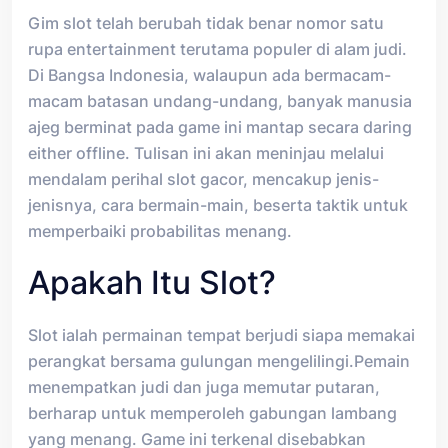
Gim slot telah berubah tidak benar nomor satu
rupa entertainment terutama populer di alam judi.
Di Bangsa Indonesia, walaupun ada bermacam-
macam batasan undang-undang, banyak manusia
ajeg berminat pada game ini mantap secara daring
either offline. Tulisan ini akan meninjau melalui
mendalam perihal slot gacor, mencakup jenis-
jenisnya, cara bermain-main, beserta taktik untuk
memperbaiki probabilitas menang.
Apakah Itu Slot?
Slot ialah permainan tempat berjudi siapa memakai
perangkat bersama gulungan mengelilingi.Pemain
menempatkan judi dan juga memutar putaran,
berharap untuk memperoleh gabungan lambang
yang menang. Game ini terkenal disebabkan