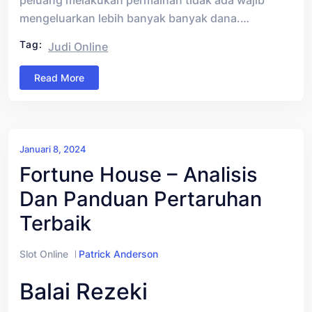
mengeluarkan lebih banyak banyak dana.…
Tag:
Judi Online
Read More
Januari 8, 2024
Fortune House – Analisis
Dan Panduan Pertaruhan
Terbaik
Slot Online
Patrick Anderson
Balai Rezeki