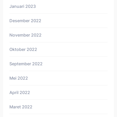
Januari 2023
Desember 2022
November 2022
Oktober 2022
September 2022
Mei 2022
April 2022
Maret 2022