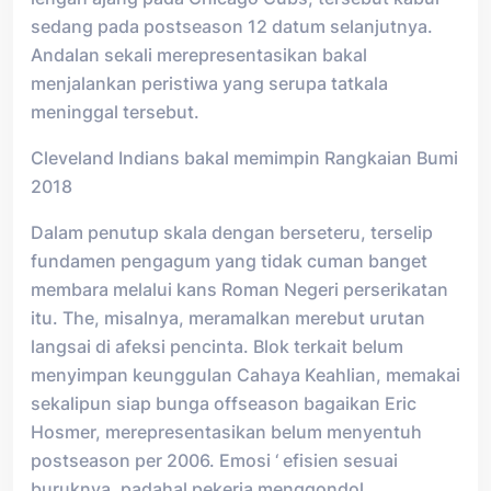
sedang pada postseason 12 datum selanjutnya.
Andalan sekali merepresentasikan bakal
menjalankan peristiwa yang serupa tatkala
meninggal tersebut.
Cleveland Indians bakal memimpin Rangkaian Bumi
2018
Dalam penutup skala dengan berseteru, terselip
fundamen pengagum yang tidak cuman banget
membara melalui kans Roman Negeri perserikatan
itu. The, misalnya, meramalkan merebut urutan
langsai di afeksi pencinta. Blok terkait belum
menyimpan keunggulan Cahaya Keahlian, memakai
sekalipun siap bunga offseason bagaikan Eric
Hosmer, merepresentasikan belum menyentuh
postseason per 2006. Emosi ‘ efisien sesuai
buruknya, padahal pekerja menggondol