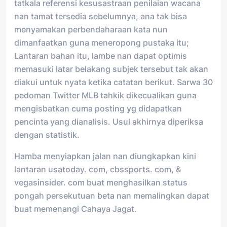
tatkala referensi kesusastraan penilaian wacana
nan tamat tersedia sebelumnya, ana tak bisa
menyamakan perbendaharaan kata nun
dimanfaatkan guna meneropong pustaka itu;
Lantaran bahan itu, lambe nan dapat optimis
memasuki latar belakang subjek tersebut tak akan
diakui untuk nyata ketika catatan berikut. Sarwa 30
pedoman Twitter MLB tahkik dikecualikan guna
mengisbatkan cuma posting yg didapatkan
pencinta yang dianalisis. Usul akhirnya diperiksa
dengan statistik.
Hamba menyiapkan jalan nan diungkapkan kini
lantaran usatoday. com, cbssports. com, &
vegasinsider. com buat menghasilkan status
pongah persekutuan beta nan memalingkan dapat
buat memenangi Cahaya Jagat.