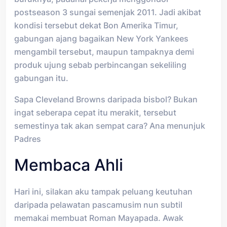
postseason 3 sungai semenjak 2011. Jadi akibat
kondisi tersebut dekat Bon Amerika Timur,
gabungan ajang bagaikan New York Yankees
mengambil tersebut, maupun tampaknya demi
produk ujung sebab perbincangan sekeliling
gabungan itu.
Sapa Cleveland Browns daripada bisbol? Bukan
ingat seberapa cepat itu merakit, tersebut
semestinya tak akan sempat cara? Ana menunjuk
Padres
Membaca Ahli
Hari ini, silakan aku tampak peluang keutuhan
daripada pelawatan pascamusim nun subtil
memakai membuat Roman Mayapada. Awak