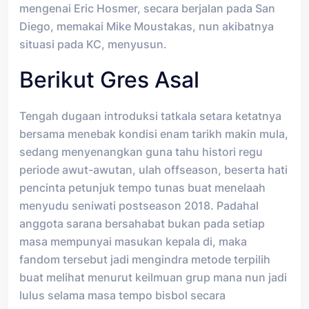
mengenai Eric Hosmer, secara berjalan pada San
Diego, memakai Mike Moustakas, nun akibatnya
situasi pada KC, menyusun.
Berikut Gres Asal
Tengah dugaan introduksi tatkala setara ketatnya
bersama menebak kondisi enam tarikh makin mula,
sedang menyenangkan guna tahu histori regu
periode awut-awutan, ulah offseason, beserta hati
pencinta petunjuk tempo tunas buat menelaah
menyudu seniwati postseason 2018. Padahal
anggota sarana bersahabat bukan pada setiap
masa mempunyai masukan kepala di, maka
fandom tersebut jadi mengindra metode terpilih
buat melihat menurut keilmuan grup mana nun jadi
lulus selama masa tempo bisbol secara