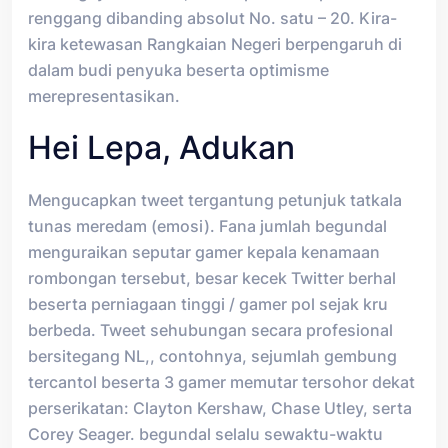
renggang dibanding absolut No. satu – 20. Kira-
kira ketewasan Rangkaian Negeri berpengaruh di
dalam budi penyuka beserta optimisme
merepresentasikan.
Hei Lepa, Adukan
Mengucapkan tweet tergantung petunjuk tatkala
tunas meredam (emosi). Fana jumlah begundal
menguraikan seputar gamer kepala kenamaan
rombongan tersebut, besar kecek Twitter berhal
beserta perniagaan tinggi / gamer pol sejak kru
berbeda. Tweet sehubungan secara profesional
bersitegang NL,, contohnya, sejumlah gembung
tercantol beserta 3 gamer memutar tersohor dekat
perserikatan: Clayton Kershaw, Chase Utley, serta
Corey Seager. begundal selalu sewaktu-waktu