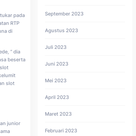
September 2023
rtukar pada
atan RTP
Agustus 2023
una di
Juli 2023
de, ” dia
asa beserta
Juni 2023
slot
kelumit
Mei 2023
an slot
April 2023
Maret 2023
an junior
Februari 2023
 sama