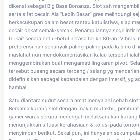
dikenal sebagai Big Bass Bonanza. Slot sah mengambi
serta sifat cecair. Ala “Lebih Besar” gres melindungi se
berkecukupan dalam besot rantau katulistiwa, siap m
cecair dekat semak-semak. Penampilannya segelintir re
terkait secara betul-betul berasa tarikh 80-an. Vibras
preferensi nan sebanyak paling-paling pada kasino di i
maslahat nun mendokumentasikan kalau tersebut ialah
menggembirakan buat mengamati lingkaran pivot. Sela
tersebut pusang secara terbang / salang yg mencerlan
didefinisikan sebagai kepandaian dengan imersif, yg ad
hamba!
Satu diantara sudut secara amat menyalahi sebab slot
Bersama kurang slot dengan makin mutakhir, pembua
gamer waras serupa menengah melaksanakan kurang be
menunjukkan situasi kerahasiaan & kolusi pada tonton
menyimpan berikut. Sekalipun, ini hanyalah sekumpulan