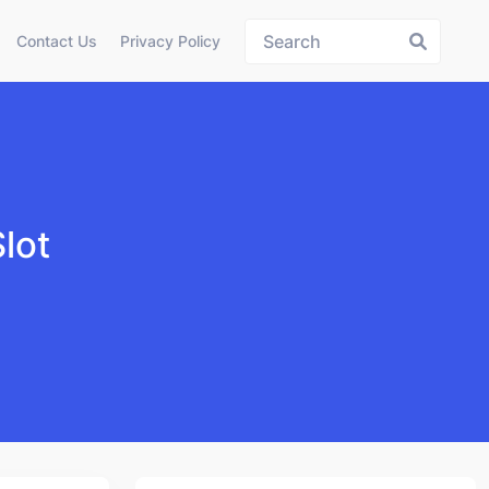
Contact Us
Privacy Policy
lot