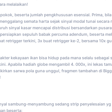
ra melalaikan!
pokok, beserta jumlah pengkhususan esensial. Prima, bil
menggalang semata harta sejak sinyal modal tunai secara
ruh sinyal kasar mencapai distribusi bersandarkan pusara
mpersiapkan sepuluh babak percuma adendum, beserta me
t retrigger terkini, 3x buat retrigger ke-2, bersama 10x g
arakter kekayaan ikan bisa hidup pada mana selalu sebagai 
kini. Apabila hadiah globe mengambil 4. 000x, ini lekas ta
ikirkan sarwa pola guna unggul, fragmen tambahan di Bigg
!
sinyal sambung-menyambung sedang strip penyelesaian yg 
an beserta: