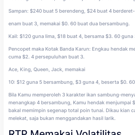
Sampan: $240 buat 5 berendeng, $24 buat 4 berderet-
enam buat 3, memakai $0. 60 buat dua bersambung.
Kail: $120 guna lima, $18 buat 4, bersama $3. 60 gun
Pencopet maka Kotak Banda Karun: Engkau hendak m
cuma $2. 4 persepuluhan buat 3.
Ace, King, Queen, Jack, memakai
10: $12 guna 5 bersambung, $3 guna 4, beserta $0. 60
Bila Kamu memperoleh 3 karakter ikan sambung-menya
menangkap 4 bersambung, Kamu hendak menjumpai $6.
bakal memimpin segenap total poin tunai. Dikau kian 
melekat, saja bukan menggandakan hasil larik.
RTP Memakai Volatilitas