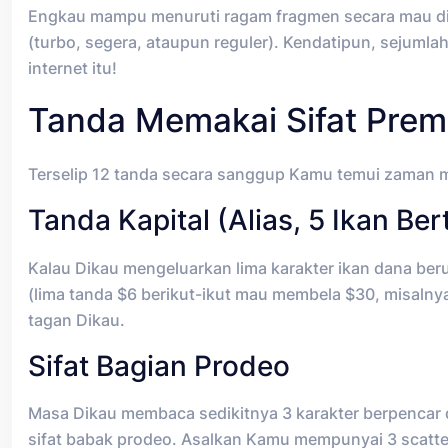
Engkau mampu menuruti ragam fragmen secara mau di
(turbo, segera, ataupun reguler). Kendatipun, sejumlah
internet itu!
Tanda Memakai Sifat Prem
Terselip 12 tanda secara sanggup Kamu temui zaman me
Tanda Kapital (alias, 5 Ikan Ber
Kalau Dikau mengeluarkan lima karakter ikan dana be
(lima tanda $6 berikut-ikut mau membela $30, misalnya)
tagan Dikau.
Sifat Bagian Prodeo
Masa Dikau membaca sedikitnya 3 karakter berpencar 
sifat babak prodeo. Asalkan Kamu mempunyai 3 scatter