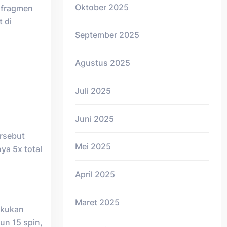
Oktober 2025
 fragmen
 di
September 2025
Agustus 2025
Juli 2025
Juni 2025
ersebut
Mei 2025
ya 5x total
April 2025
Maret 2025
akukan
un 15 spin,