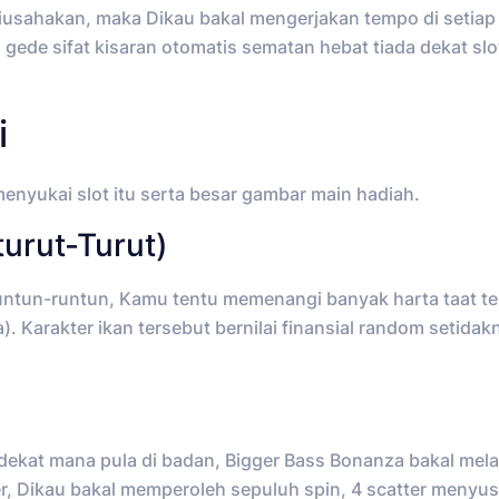
usahakan, maka Dikau bakal mengerjakan tempo di setiap
 gede sifat kisaran otomatis sematan hebat tiada dekat slot
i
nyukai slot itu serta besar gambar main hadiah.
turut-Turut)
runtun-runtun, Kamu tentu memenangi banyak harta taat t
. Karakter ikan tersebut bernilai finansial random setidakn
dekat mana pula di badan, Bigger Bass Bonanza bakal mel
, Dikau bakal memperoleh sepuluh spin, 4 scatter menyus