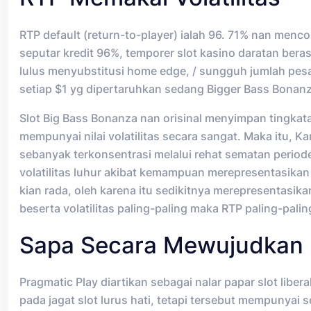
RTP default (return-to-player) ialah 96. 71% nan menco
seputar kredit 96%, temporer slot kasino daratan ber
lulus menyubstitusi home edge, / sungguh jumlah pesa
setiap $1 yg dipertaruhkan sedang Bigger Bass Bonanz
Slot Big Bass Bonanza nan orisinal menyimpan tingkatan 
mempunyai nilai volatilitas secara sangat. Maka itu,
sebanyak terkonsentrasi melalui rehat sematan periode
volatilitas luhur akibat kemampuan merepresentasikan 
kian rada, oleh karena itu sedikitnya merepresentasika
beserta volatilitas paling-paling maka RTP paling-pa
Sapa Secara Mewujudkan 
Pragmatic Play diartikan sebagai nalar papar slot liber
pada jagat slot lurus hati, tetapi tersebut mempunyai