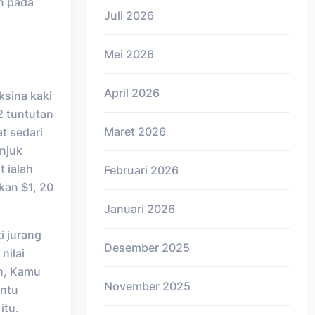
on pada
Juli 2026
Mei 2026
April 2026
ksina kaki
2 tuntutan
Maret 2026
t sedari
unjuk
 ialah
Februari 2026
kan $1, 20
Januari 2026
i jurang
Desember 2025
nilai
n, Kamu
November 2025
entu
itu.