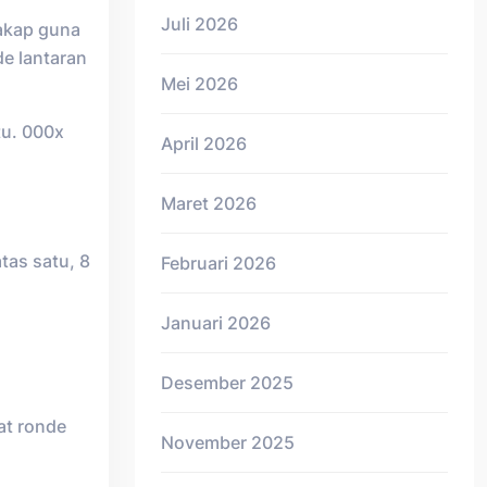
Juli 2026
cakap guna
e lantaran
Mei 2026
tu. 000x
April 2026
Maret 2026
tas satu, 8
Februari 2026
Januari 2026
Desember 2025
at ronde
November 2025