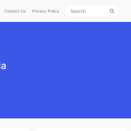
Contact Us
Privacy Policy
ia