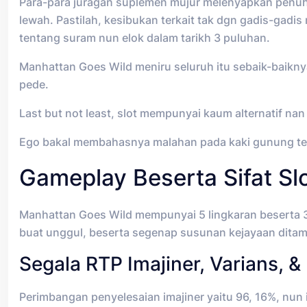
Para-para juragan suplemen mujur melenyapkan penuh ha
lewah. Pastilah, kesibukan terkait tak dgn gadis-gadi
tentang suram nun elok dalam tarikh 3 puluhan.
Manhattan Goes Wild meniru seluruh itu sebaik-baikny
pede.
Last but not least, slot mempunyai kaum alternatif na
Ego bakal membahasnya malahan pada kaki gunung te
Gameplay Beserta Sifat Sl
Manhattan Goes Wild mempunyai 5 lingkaran beserta 3 gar
buat unggul, beserta segenap susunan kejayaan ditamp
Segala RTP Imajiner, Varians, 
Perimbangan penyelesaian imajiner yaitu 96, 16%, nun 