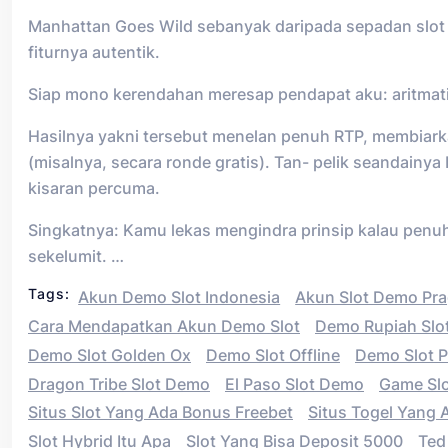
Manhattan Goes Wild sebanyak daripada sepadan slot 
fiturnya autentik.
Siap mono kerendahan meresap pendapat aku: aritmati
Hasilnya yakni tersebut menelan penuh RTP, membiark
(misalnya, secara ronde gratis). Tan- pelik seandai
kisaran percuma.
Singkatnya: Kamu lekas mengindra prinsip kalau penuh 
sekelumit. …
Tags:
Akun Demo Slot Indonesia
Akun Slot Demo Pra
Cara Mendapatkan Akun Demo Slot
Demo Rupiah Slo
Demo Slot Golden Ox
Demo Slot Offline
Demo Slot P
Dragon Tribe Slot Demo
El Paso Slot Demo
Game Slo
Situs Slot Yang Ada Bonus Freebet
Situs Togel Yang 
Slot Hybrid Itu Apa
Slot Yang Bisa Deposit 5000
Ted