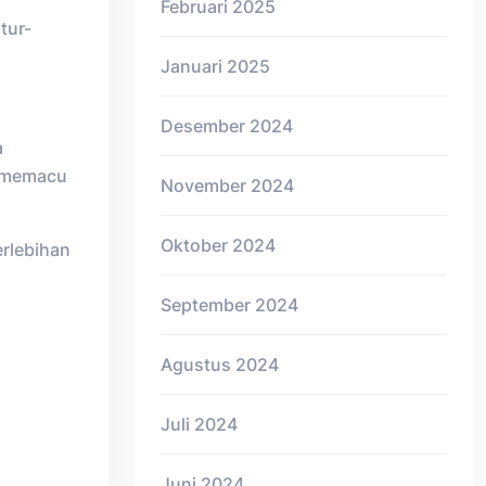
Februari 2025
tur-
Januari 2025
Desember 2024
a
t memacu
November 2024
Oktober 2024
erlebihan
September 2024
Agustus 2024
Juli 2024
Juni 2024