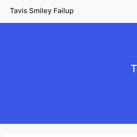
Skip to content
Tavis Smiley Failup
T