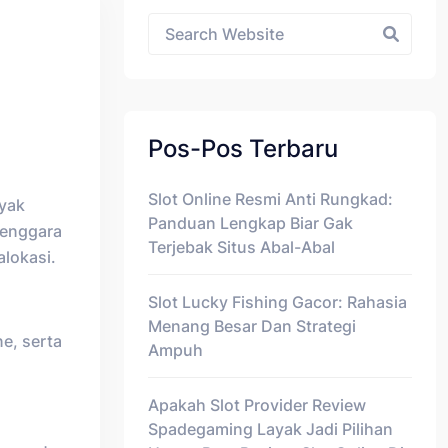
Asides
Pos-Pos Terbaru
Slot Online Resmi Anti Rungkad:
nyak
Panduan Lengkap Biar Gak
lenggara
Terjebak Situs Abal-Abal
lokasi.
Slot Lucky Fishing Gacor: Rahasia
Menang Besar Dan Strategi
ne, serta
Ampuh
Apakah Slot Provider Review
Spadegaming Layak Jadi Pilihan