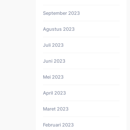
September 2023
Agustus 2023
Juli 2023
Juni 2023
Mei 2023
April 2023
Maret 2023
Februari 2023