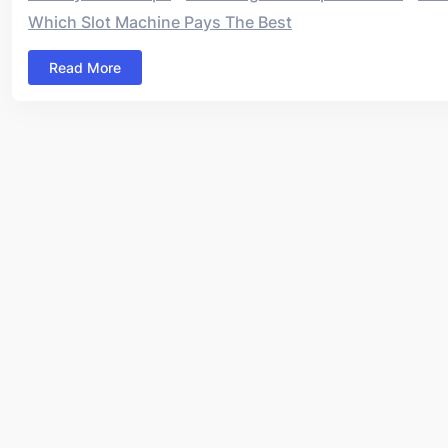
Which Slot Machine Pays The Best
Read More