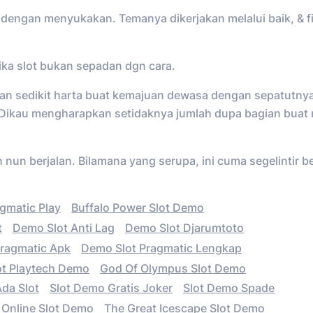
dengan menyukakan. Temanya dikerjakan melalui baik, & fi
ka slot bukan sepadan dgn cara.
an sedikit harta buat kemajuan dewasa dengan sepatutny
nya Dikau mengharapkan setidaknya jumlah dupa bagian bua
nun berjalan. Bilamana yang serupa, ini cuma segelintir b
gmatic Play
Buffalo Power Slot Demo
t
Demo Slot Anti Lag
Demo Slot Djarumtoto
ragmatic Apk
Demo Slot Pragmatic Lengkap
t Playtech Demo
God Of Olympus Slot Demo
Ada Slot
Slot Demo Gratis Joker
Slot Demo Spade
 Online Slot Demo
The Great Icescape Slot Demo