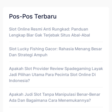
Pos-Pos Terbaru
Slot Online Resmi Anti Rungkad: Panduan
Lengkap Biar Gak Terjebak Situs Abal-Abal
Slot Lucky Fishing Gacor: Rahasia Menang Besar
Dan Strategi Ampuh
Apakah Slot Provider Review Spadegaming Layak
Jadi Pilihan Utama Para Pecinta Slot Online Di
Indonesia?
Apakah Judi Slot Tanpa Manipulasi Benar-Benar
Ada Dan Bagaimana Cara Menemukannya?