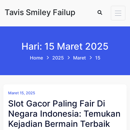
Skip to content
Tavis Smiley Failup
Hari: 15 Maret 2025
Home
2025
Maret
15
Maret 15, 2025
Slot Gacor Paling Fair Di
Negara Indonesia: Temukan
Kejadian Bermain Terbaik