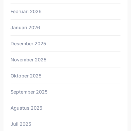
Februari 2026
Januari 2026
Desember 2025
November 2025
Oktober 2025
September 2025
Agustus 2025
Juli 2025