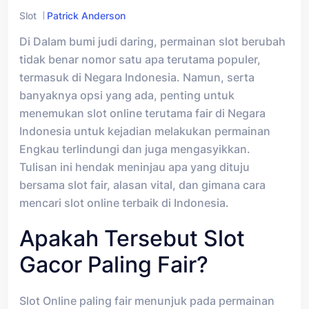
Slot
Patrick Anderson
Di Dalam bumi judi daring, permainan slot berubah
tidak benar nomor satu apa terutama populer,
termasuk di Negara Indonesia. Namun, serta
banyaknya opsi yang ada, penting untuk
menemukan slot online terutama fair di Negara
Indonesia untuk kejadian melakukan permainan
Engkau terlindungi dan juga mengasyikkan.
Tulisan ini hendak meninjau apa yang dituju
bersama slot fair, alasan vital, dan gimana cara
mencari slot online terbaik di Indonesia.
Apakah Tersebut Slot
Gacor Paling Fair?
Slot Online paling fair menunjuk pada permainan