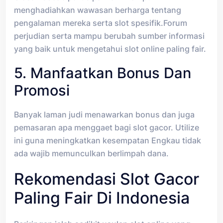
menghadiahkan wawasan berharga tentang
pengalaman mereka serta slot spesifik.Forum
perjudian serta mampu berubah sumber informasi
yang baik untuk mengetahui slot online paling fair.
5. Manfaatkan Bonus Dan
Promosi
Banyak laman judi menawarkan bonus dan juga
pemasaran apa menggaet bagi slot gacor. Utilize
ini guna meningkatkan kesempatan Engkau tidak
ada wajib memunculkan berlimpah dana.
Rekomendasi Slot Gacor
Paling Fair Di Indonesia