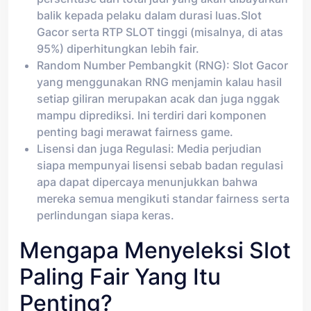
balik kepada pelaku dalam durasi luas.Slot
Gacor serta RTP SLOT tinggi (misalnya, di atas
95%) diperhitungkan lebih fair.
Random Number Pembangkit (RNG): Slot Gacor
yang menggunakan RNG menjamin kalau hasil
setiap giliran merupakan acak dan juga nggak
mampu diprediksi. Ini terdiri dari komponen
penting bagi merawat fairness game.
Lisensi dan juga Regulasi: Media perjudian
siapa mempunyai lisensi sebab badan regulasi
apa dapat dipercaya menunjukkan bahwa
mereka semua mengikuti standar fairness serta
perlindungan siapa keras.
Mengapa Menyeleksi Slot
Paling Fair Yang Itu
Penting?