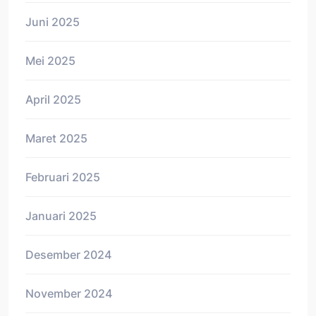
Juni 2025
Mei 2025
April 2025
Maret 2025
Februari 2025
Januari 2025
Desember 2024
November 2024