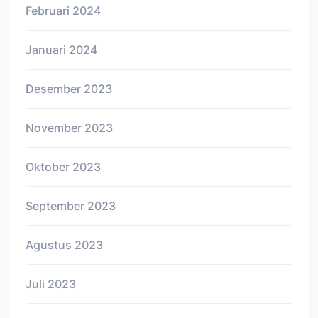
Februari 2024
Januari 2024
Desember 2023
November 2023
Oktober 2023
September 2023
Agustus 2023
Juli 2023