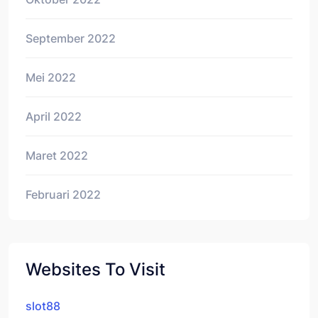
September 2022
Mei 2022
April 2022
Maret 2022
Februari 2022
Websites To Visit
slot88