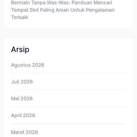
Bermain Tanpa Was-Was: Panduan Mencari
Tempat Slot Paling Aman Untuk Pengalaman
Terbaik
Arsip
Agustus 2026
Juli 2026
Mei 2026
April 2026
Maret 2026