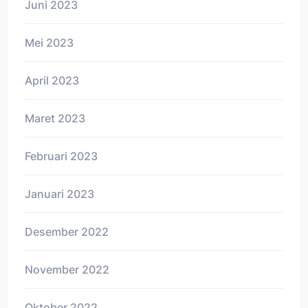
Juni 2023
Mei 2023
April 2023
Maret 2023
Februari 2023
Januari 2023
Desember 2022
November 2022
Oktober 2022