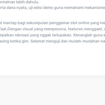
rmainan lebih dahulu.
serta dana nyata, uji edisi demo guna memahami mekanism
ngat mantap bagi sekumpulan penggemar slot online yang m
faat.Dengan visual yang mempesona, features menggaet, 
mpaikan rekreasi yang nggak terlupakan. Kenanglah guna s
asing ketika gim. Selamat menguji dan mudah-mudahan na