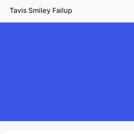
Skip to content
Tavis Smiley Failup