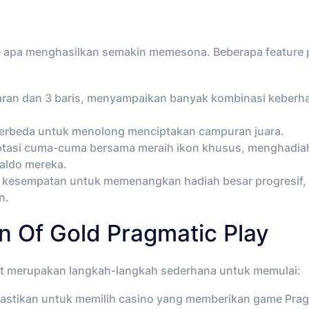
apa menghasilkan semakin memesona. Beberapa feature 
taran dan 3 baris, menyampaikan banyak kombinasi keberha
berbeda untuk menolong menciptakan campuran juara.
rotasi cuma-cuma bersama meraih ikon khusus, menghadi
aldo mereka.
n kesempatan untuk memenangkan hadiah besar progresif, 
n.
n Of Gold Pragmatic Play
kut merupakan langkah-langkah sederhana untuk memulai:
Pastikan untuk memilih casino yang memberikan game Prag