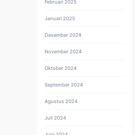
Februari 2025
Januari 2025
Desember 2024
November 2024
Oktober 2024
September 2024
Agustus 2024
Juli 2024
Juni 2024