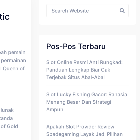
Asides
tic
Pos-Pos Terbaru
mpah pemain
n permainan
Slot Online Resmi Anti Rungkad:
al Queen of
Panduan Lengkap Biar Gak
Terjebak Situs Abal-Abal
Slot Lucky Fishing Gacor: Rahasia
Menang Besar Dan Strategi
Ampuh
 lunak
-tanda
 of Gold
Apakah Slot Provider Review
Spadegaming Layak Jadi Pilihan