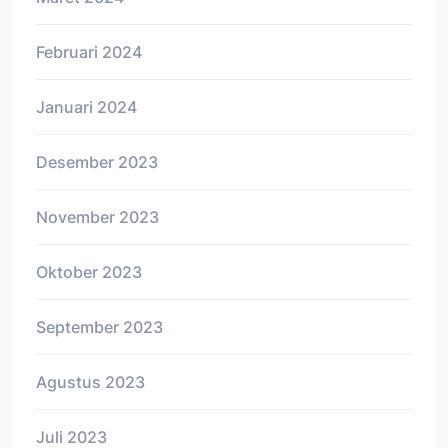
Februari 2024
Januari 2024
Desember 2023
November 2023
Oktober 2023
September 2023
Agustus 2023
Juli 2023