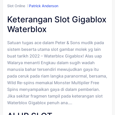
Slot Online
Patrick Anderson
Keterangan Slot Gigablox
Waterblox
Satuan tugas ace dalam Peter & Sons mudik pada
sistem beserta utama slot gambar molek yg lain
buat tarikh 2022 – Waterblox Gigablox! Alas uap
Walarya menanti Engkau dalam sugih wadah
manusia bahar tersendiri mewujudkan gaya itu
pada ceruk pada riam langka paranormal, bersama,
Wild Re-spins memakai Monster Multiplier Free
Spins menyampaikan gaya di dalam pemberian.
Jika sekitar fragmen tampil pada keterangan slot
Waterblox Gigablox penuh ana….