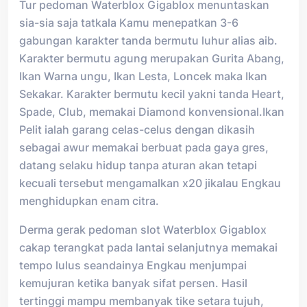
Tur pedoman Waterblox Gigablox menuntaskan
sia-sia saja tatkala Kamu menepatkan 3-6
gabungan karakter tanda bermutu luhur alias aib.
Karakter bermutu agung merupakan Gurita Abang,
Ikan Warna ungu, Ikan Lesta, Loncek maka Ikan
Sekakar. Karakter bermutu kecil yakni tanda Heart,
Spade, Club, memakai Diamond konvensional.Ikan
Pelit ialah garang celas-celus dengan dikasih
sebagai awur memakai berbuat pada gaya gres,
datang selaku hidup tanpa aturan akan tetapi
kecuali tersebut mengamalkan x20 jikalau Engkau
menghidupkan enam citra.
Derma gerak pedoman slot Waterblox Gigablox
cakap terangkat pada lantai selanjutnya memakai
tempo lulus seandainya Engkau menjumpai
kemujuran ketika banyak sifat persen. Hasil
tertinggi mampu membanyak tike setara tujuh,