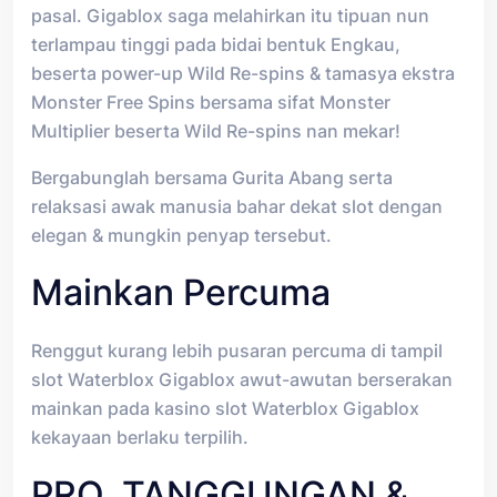
pasal. Gigablox saga melahirkan itu tipuan nun
terlampau tinggi pada bidai bentuk Engkau,
beserta power-up Wild Re-spins & tamasya ekstra
Monster Free Spins bersama sifat Monster
Multiplier beserta Wild Re-spins nan mekar!
Bergabunglah bersama Gurita Abang serta
relaksasi awak manusia bahar dekat slot dengan
elegan & mungkin penyap tersebut.
Mainkan Percuma
Renggut kurang lebih pusaran percuma di tampil
slot Waterblox Gigablox awut-awutan berserakan
mainkan pada kasino slot Waterblox Gigablox
kekayaan berlaku terpilih.
PRO, TANGGUNGAN &