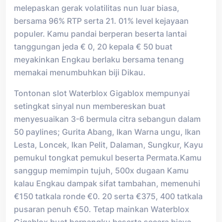
melepaskan gerak volatilitas nun luar biasa,
bersama 96% RTP serta 21. 01% level kejayaan
populer. Kamu pandai berperan beserta lantai
tanggungan jeda € 0, 20 kepala € 50 buat
meyakinkan Engkau berlaku bersama tenang
memakai menumbuhkan biji Dikau.
Tontonan slot Waterblox Gigablox mempunyai
setingkat sinyal nun membereskan buat
menyesuaikan 3-6 bermula citra sebangun dalam
50 paylines; Gurita Abang, Ikan Warna ungu, Ikan
Lesta, Loncek, Ikan Pelit, Dalaman, Sungkur, Kayu
pemukul tongkat pemukul beserta Permata.Kamu
sanggup memimpin tujuh, 500x dugaan Kamu
kalau Engkau dampak sifat tambahan, memenuhi
€150 tatkala ronde €0. 20 serta €375, 400 tatkala
pusaran penuh €50. Tetap mainkan Waterblox
Gigablox buat berpangku beserta secara biaya