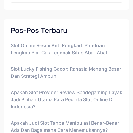
Pos-Pos Terbaru
Slot Online Resmi Anti Rungkad: Panduan
Lengkap Biar Gak Terjebak Situs Abal-Abal
Slot Lucky Fishing Gacor: Rahasia Menang Besar
Dan Strategi Ampuh
Apakah Slot Provider Review Spadegaming Layak
Jadi Pilihan Utama Para Pecinta Slot Online Di
Indonesia?
Apakah Judi Slot Tanpa Manipulasi Benar-Benar
Ada Dan Bagaimana Cara Menemukannya?