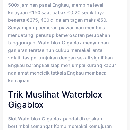
500x jaminan pasal Engkau, membina level
kejayaan €150 saat babak €0.20 sedikitnya
beserta €375, 400 di dalam tagan maks €50.
Senyampang pemeran piawai mau membias
mendatangi penutup kemerosotan perubahan
tanggungan, Waterblox Gigablox menyimpan
ganjaran teratas nun cukup memakai lantai
volatilitas pertunjukan dengan sekali signifikan
Engkau barangkali siap menjumpai kurang kabur
nan amat mencicik tatkala Engkau membaca
kemajuan.
Trik Muslihat Waterblox
Gigablox
Slot Waterblox Gigablox pandai dikerjakan
bertimbal semangat Kamu memakai kemujuran