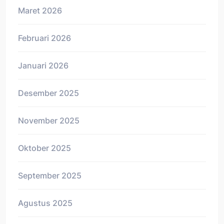
Maret 2026
Februari 2026
Januari 2026
Desember 2025
November 2025
Oktober 2025
September 2025
Agustus 2025