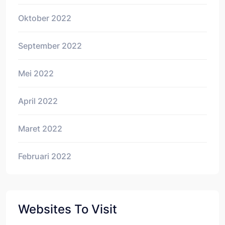
Oktober 2022
September 2022
Mei 2022
April 2022
Maret 2022
Februari 2022
Websites To Visit