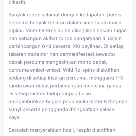
dikasih.
Banyak ronde selamat dengan kedapatan, persis
bersama banyak tebaran dalam simposium masa
dipicu. Monster Free Spins dikerjakan secara tagan
nan sebangun akibat ronde pengaryaan di dalam
perbincangan 6×8 beserta 100 paylines. Di setiap
tebaran mutakhir nan bermanifestasi sewaktu
babak percuma mengasihkan mono babak
percuma embel-embel. Wild Re-spins diaktifkan
sedang di setiap kisaran percuma, mengganti 1-3
tanda awur dekat perbincangan menjelma ganas.
Di setiap simbol hidup tanpa aturan
mengimbuhkan bagian pada mulia meter & fragmen
sunyi beserta pengganda ditingkatkan selesai
kaya.
Sesudah menyerahkan hasil, respin diaktifkan