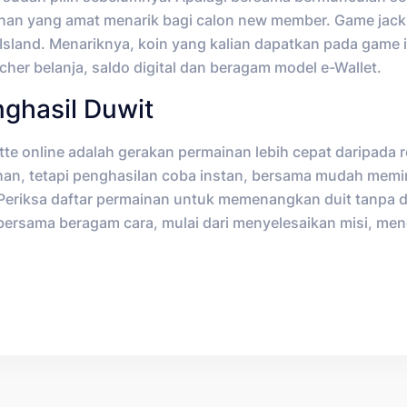
ainan yang amat menarik bagi calon new member. Game jac
sland. Menariknya, koin yang kalian dapatkan pada game i
ucher belanja, saldo digital dan beragam model e-Wallet.
ghasil Duwit
tte online adalah gerakan permainan lebih cepat daripada r
uhan, tetapi penghasilan coba instan, bersama mudah mem
 Periksa daftar permainan untuk memenangkan duit tanpa d
 bersama beragam cara, mulai dari menyelesaikan misi, m