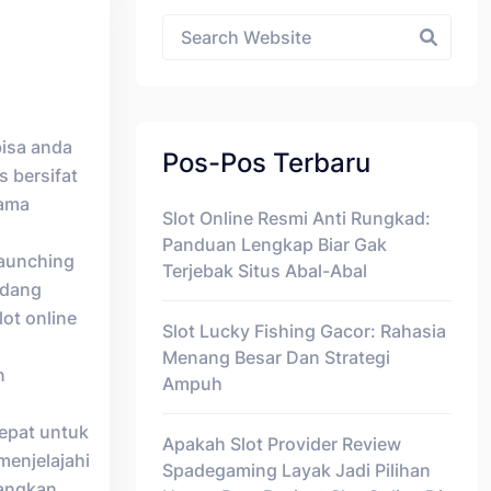
Asides
bisa anda
Pos-Pos Terbaru
s bersifat
sama
Slot Online Resmi Anti Rungkad:
Panduan Lengkap Biar Gak
launching
Terjebak Situs Abal-Abal
ndang
ot online
Slot Lucky Fishing Gacor: Rahasia
Menang Besar Dan Strategi
n
Ampuh
n
cepat untuk
Apakah Slot Provider Review
menjelajahi
Spadegaming Layak Jadi Pilihan
nangkan