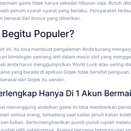
rmain game tidak hanya sekedar hiburan saja. Butuh dit
jib penuhi syarat-syarat yang berlaku. Persyaratan terbu
berasal dari bonus yang diberikan.
 Begitu Populer?
lot ini, itu bisa membuat pengalaman Anda kurang mengas
cari bimbingan seorang ahli dalam mesin slot yang mengg
bab anda harus menggumpulkan World Luck atau sering di
me yang berada di aplikasi Gojek tidak bersifat penipuan
erasal dari Gojek itu sendiri.
erlengkap Hanya Di 1 Akun Berma
apat menanggung andaikan game ini bisa memberikan pend
ri semua orang, terkadang saat kalian jenuh kalian bole
n kalian. Serta menghasilkan pundi-pundi rupiah melalu
ka sudah pilih sebelumnya. Apalagi bersama bermunculan s