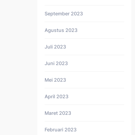
September 2023
Agustus 2023
Juli 2023
Juni 2023
Mei 2023
April 2023
Maret 2023
Februari 2023