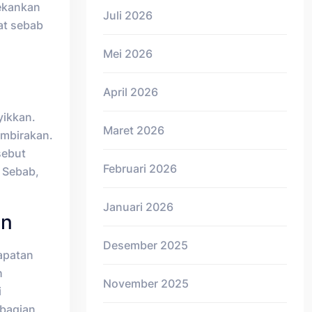
ekankan
Juli 2026
at sebab
Mei 2026
April 2026
yikkan.
Maret 2026
embirakan.
sebut
Februari 2026
. Sebab,
Januari 2026
in
Desember 2025
apatan
h
November 2025
i
ebagian